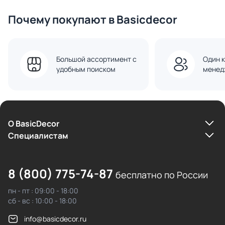
Конструкция
Почему покупают в Basicdecor
Большой ассортимент с
Один к
удобным поиском
менед
О BasicDecor
Cпециалистам
8 (800) 775-74-87
бесплатно по России
пн - пт : 09:00 - 18:00
сб - вс : 10:00 - 18:00
info@basicdecor.ru