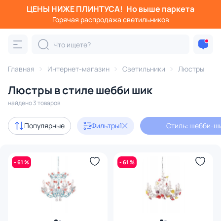
ЦЕНЫ НИЖЕ ПЛИНТУСА!
Но выше паркета
Фильтры
Горячая распродажа светильников
Стиль: шебби-шик
Категория:
Люстры
Главная
Интернет-магазин
Светильники
Люстры
Люстры в стиле шебби шик
подвесные
потолочные
светодиодные
на штанге
найдено 3 товаров
Акции
3
Популярные
Фильтры
1
Стиль: шебби-ш
В наличии
3
- 61 %
- 61 %
Цена
От
До