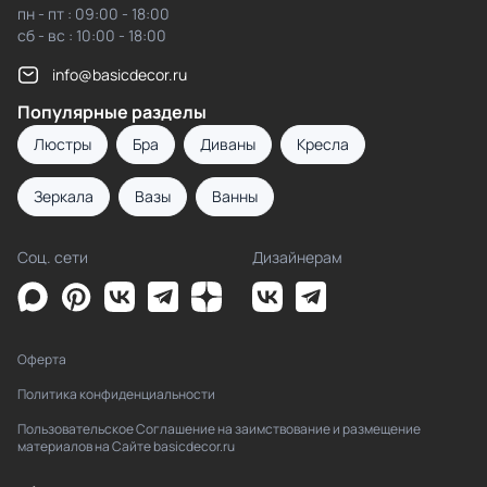
пн - пт : 09:00 - 18:00
сб - вс : 10:00 - 18:00
info@basicdecor.ru
Популярные разделы
Люстры
Бра
Диваны
Кресла
Зеркала
Вазы
Ванны
Соц. сети
Дизайнерам
Оферта
Политика конфиденциальности
Пользовательское Соглашение на заимствование и размещение
материалов на Сайте basicdecor.ru