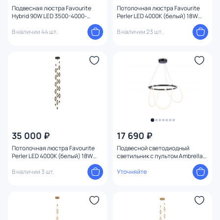
Способ крепления
Подвесная люстра Favourite
Потолочная люстра Favourite
Hybrid 90W LED 3500-4000-
Perler LED 4000К (белый) 18W
6500K 4687-7P
4560-2PC
В наличии 44 шт.
В наличии 23 шт.
Конструкция
Мощность ламп
35 000 ₽
17 690 ₽
Потолочная люстра Favourite
Подвесной светодиодный
Perler LED 4000К (белый) 18W
светильник с пультом Ambrella
4560-3PC
FL LED 3000К (теплый) FL10501
В наличии 3 шт.
Уточняйте