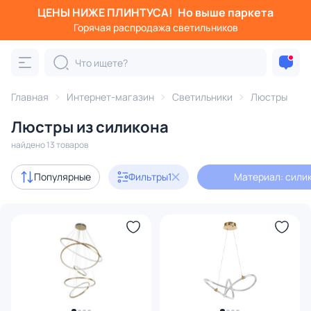
ЦЕНЫ НИЖЕ ПЛИНТУСА!
Но выше паркета
Фильтры
Горячая распродажа светильников
Материал: силикон
Категория:
Люстры
Главная
Интернет-магазин
Светильники
Люстры
Люстры из силикона
подвесные
потолочные
светодиодные
на штанге
найдено 13 товаров
с 3D-моделями
10
Популярные
Фильтры
1
Материал: сили
Дизайнерский свет
4
В наличии
9
Цена
От
До