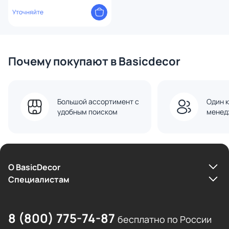
4559-3PC
Уточняйте
Почему покупают в Basicdecor
Большой ассортимент с
Один к
удобным поиском
менед
О BasicDecor
Cпециалистам
8 (800) 775-74-87
бесплатно по России