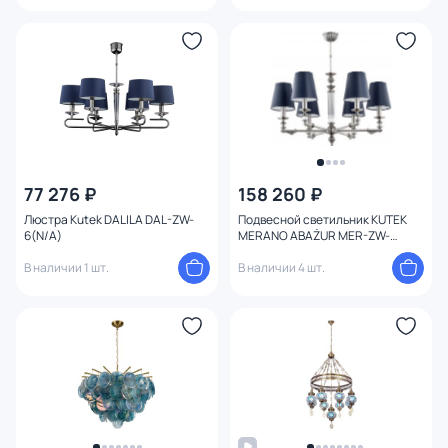
77 276 ₽
158 260 ₽
Люстра Kutek DALILA DAL-ZW-
Подвесной светильник KUTEK
6(N/A)
MERANO ABAŻUR MER-ZW-
6(N/A)
В наличии 1 шт.
В наличии 4 шт.