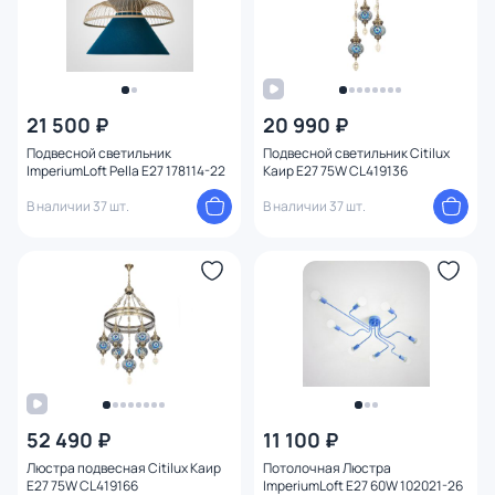
21 500 ₽
20 990 ₽
Подвесной светильник
Подвесной светильник Citilux
ImperiumLoft Pella E27 178114-22
Каир E27 75W CL419136
В наличии 37 шт.
В наличии 37 шт.
52 490 ₽
11 100 ₽
Люстра подвесная Citilux Каир
Потолочная Люстра
E27 75W CL419166
ImperiumLoft E27 60W 102021-26