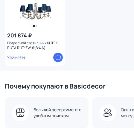
201 874 ₽
Подвесной светильник KUTEK
RUTA RUT-ZW-6(BN/A)
Уточняйте
Почему покупают в Basicdecor
Большой ассортимент с
Один к
удобным поиском
менед