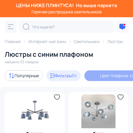
ЦЕНЫ НИЖЕ ПЛИНТУСА!
Но выше паркета
Фильтры
Горячая распродажа светильников
Цвет плафона: синий
Категория:
Люстры
Главная
Интернет-магазин
Светильники
Люстры
Люстры с синим плафоном
подвесные
потолочные
светодиодные
на штанге
найдено 33 товаров
Акции
1
Популярные
Фильтры
1
Цвет плафона: 
с 3D-моделями
1
Дизайнерский свет
5
В наличии
25
Цена