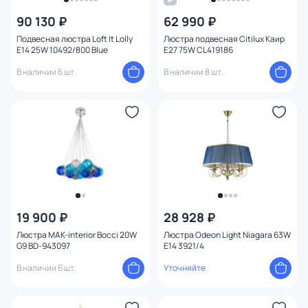
90 130 ₽
62 990 ₽
Подвесная люстра Loft It Lolly
Люстра подвесная Citilux Каир
E14 25W 10492/800 Blue
E27 75W CL419186
В наличии 6 шт.
В наличии 8 шт.
19 900 ₽
28 928 ₽
Люстра MAK-interior Bocci 20W
Люстра Odeon Light Niagara 63W
G9 BD-943097
E14 3921/4
В наличии 6 шт.
Уточняйте