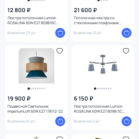
12 800 ₽
21 600 ₽
От
До
Люстра потолочная Lumion
Потолочная люстра со
ROSALINA 60W E27 8098/6C
стеклянными плафонами
MODERNI
Eurosvet Ascot 30166/8 хром
В наличии 23 шт.
В наличии 10 шт.
Бренд
Цвет
Стиль
Страна
Материал плафона
19 900 ₽
6 150 ₽
Подвесной Светильник
Люстра потолочная Lumion
ImperiumLoft 60W E27 178112-22
ROSALINA 60W E27 8098/3C
Материал
MODERNI
В наличии 21 шт.
В наличии 5 шт.
Цвет арматуры