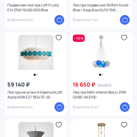
Назначение
Подвесная люстра Loft It Lolly
Люстра подвесная Stilfort Azure
E14 25W 10492/600 Blue
Blue / Азур Блю GU10 16W
2202/01/16PL
В наличии 3 шт.
В наличии 1 шт.
Форма
Вид рассеивателя
- 10 %
Форма плафона
Количество плафонов
Оформление
59 140 ₽
16 650 ₽
18 500 ₽
Люстра на штанге ImperiumLoft
Люстра MAK-interior Bocci 20W
Способ крепления
Asola 60W E27 183475-26
G9 BD-943100
В наличии 2 шт.
В наличии 2 шт.
Конструкция
Мощность ламп