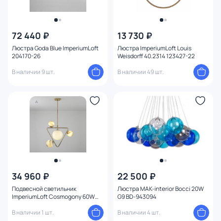
72 440 ₽
13 730 ₽
Люстра Goda Blue ImperiumLoft
Люстра ImperiumLoft Louis
204170-26
Weisdorff 40.2314 123427-22
В наличии 9 шт.
В наличии 49 шт.
34 960 ₽
22 500 ₽
Подвесной светильник
Люстра MAK-interior Bocci 20W
ImperiumLoft Cosmogony 60W
G9 BD-943094
G9, E27 151873-26
В наличии 1 шт.
В наличии 4 шт.