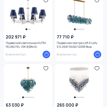
Цвет плафона
1
Высота (мм)
Ширина (мм)
202 971 ₽
77 710 ₽
Длина (мм)
Подвесной светильник KUTEK
Подвесная люстра Loft It Lolly
FELINO FEL-ZW-8(BN/A)
E14 25W 10492/1200R Blue
Диаметр (мм)
В наличии 2 шт.
В наличии 4 шт.
Количество ламп
Вид лампы
Цоколь
Тип помещения
63 030 ₽
265 000 ₽