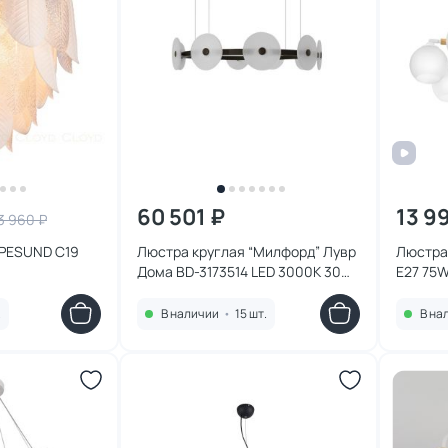
60 501 ₽
13 9
3 960 ₽
APESUND C19
Люстра круглая “Милфорд” Лувр
Люстра 
Дома BD-3173514 LED 3000K 30W
E27 75W
черная
.
В наличии
•
15 шт.
В на