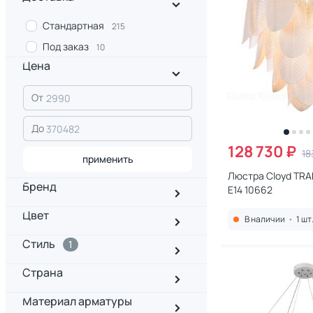
Стандартная
215
Под заказ
10
Цена
От
До
128 730 ₽
18
применить
Люстра Cloyd TR
Бренд
E14 10662
Цвет
В наличии
•
1 шт
Стиль
1
Страна
Материал арматуры