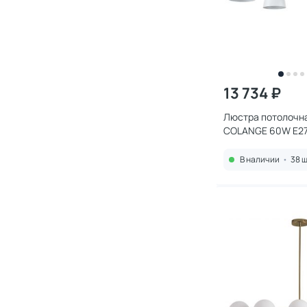
13 734 ₽
Люстра потолочна
COLANGE 60W E27
MODERNI
В наличии
•
38 ш