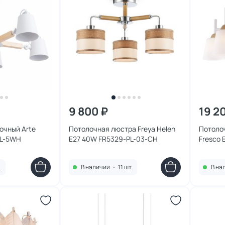
9 800 ₽
19 2
очный Arte
Потолочная люстра Freya Helen
Потолоч
PL-5WH
E27 40W FR5329-PL-03-CH
Fresco 
.
В наличии
•
11 шт.
В на