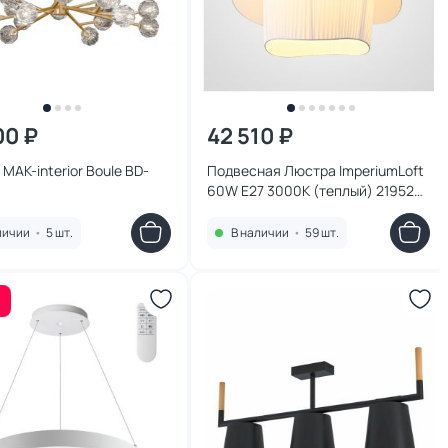
00 ₽
42 510 ₽
MAK-interior Boule BD-
Подвесная Люстра ImperiumLoft
60W E27 3000К (теплый) 219529-
23
личии
•
5 шт.
В наличии
•
59 шт.