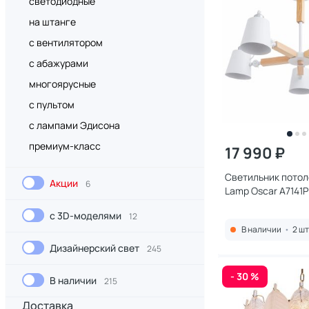
светодиодные
на штанге
с вентилятором
с абажурами
многоярусные
с пультом
с лампами Эдисона
премиум-класс
17 990 ₽
Светильник потол
Акции
6
Lamp Oscar A7141
с 3D-моделями
12
В наличии
•
2 шт
Дизайнерский свет
245
- 30 %
В наличии
215
Доставка