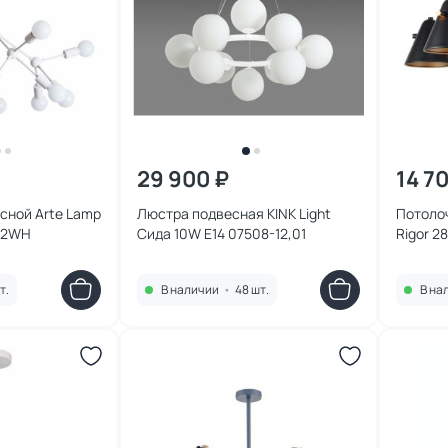
29 900 ₽
14 7
сной Arte Lamp
Люстра подвесная KINK Light
Потолоч
12WH
Сида 10W E14 07508-12,01
Rigor 2
т.
В наличии
•
48 шт.
В на