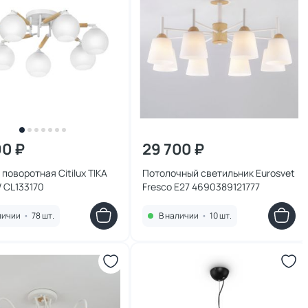
90 ₽
29 700 ₽
поворотная Citilux TIKA
Потолочный светильник Eurosvet
 CL133170
Fresco E27 4690389121777
личии
•
78 шт.
В наличии
•
10 шт.