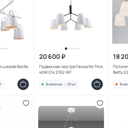
20 600 ₽
18 2
 Lussole Бисби
Подвесная люстра Favourite Trick
Потолоч
40W E14 2762-6P
Betty E
т.
В наличии
•
20 шт.
В на