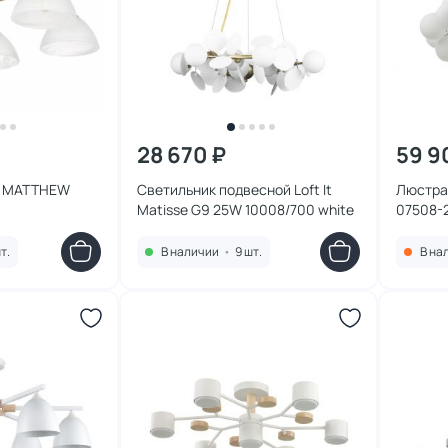
28 670 ₽
59 9
p MATTHEW
Светильник подвесной Loft It
Люстра 
Matisse G9 25W 10008/700 white
07508-
т.
В наличии
•
9 шт.
В на