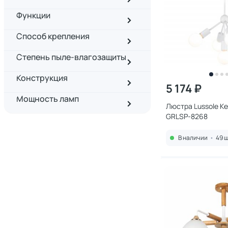
Функции
Способ крепления
Степень пыле-влагозащиты
Конструкция
5 174 ₽
Мощность ламп
Люстра Lussole К
GRLSP-8268
В наличии
•
49 ш