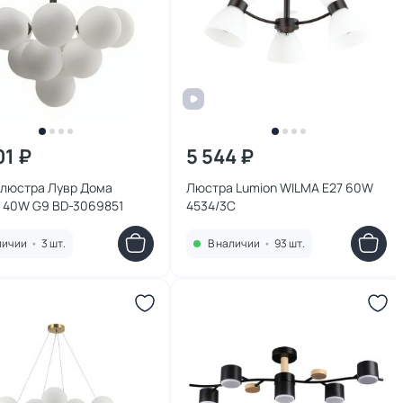
01 ₽
5 544 ₽
 люстра Лувр Дома
Люстра Lumion WILMA E27 60W
 40W G9 BD-3069851
4534/3C
личии
•
3 шт.
В наличии
•
93 шт.