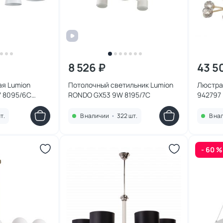
8 526 ₽
43 5
я Lumion
Потолочный светильник Lumion
Люстра 
 8095/6C
RONDO GX53 9W 8195/7C
942797
т.
В наличии
•
322 шт.
В на
- 60 %