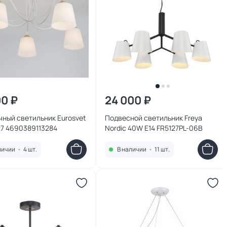
00 ₽
24 000 ₽
ный светильник Eurosvet
Подвесной светильник Freya
27 4690389113284
Nordic 40W E14 FR5127PL-06B
личии
•
4 шт.
В наличии
•
11 шт.