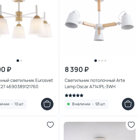
00 ₽
8 390 ₽
ный светильник Eurosvet
Светильник потолочный Arte
E27 4690389121760
Lamp Oscar A7141PL-3WH
личии
•
10 шт.
В наличии
•
93 шт.