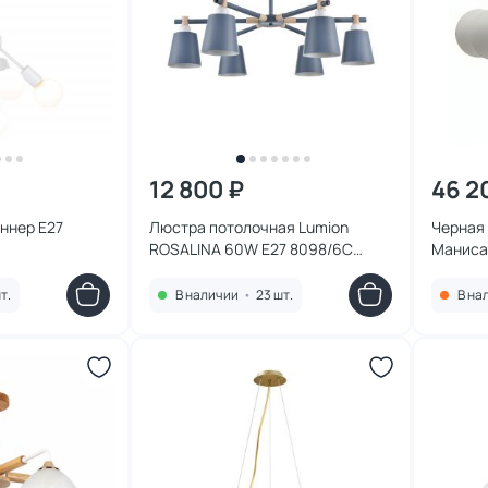
12 800 ₽
46 2
еннер E27
Люстра потолочная Lumion
Черная
ROSALINA 60W E27 8098/6C
Маниса
MODERNI
т.
В наличии
•
23 шт.
В на