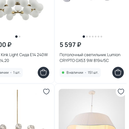
00 ₽
5 597 ₽
Kink Light Сида E14 240W
Потолочный светильник Lumion
24,20
CRYPTO GX53 9W 8194/5C
личии
•
1 шт.
В наличии
•
151 шт.