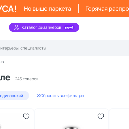
УСА!
Но выше паркета
Горячая распр
Каталог дизайнеров
ры
иле
245 товаров
андинавский
Сбросить все фильтры