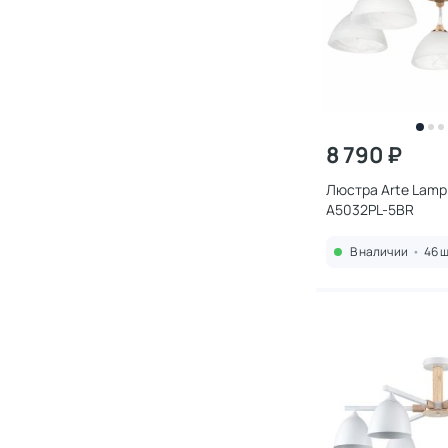
8 790 ₽
Люстра Arte Lam
A5032PL-5BR
В наличии
•
46 ш