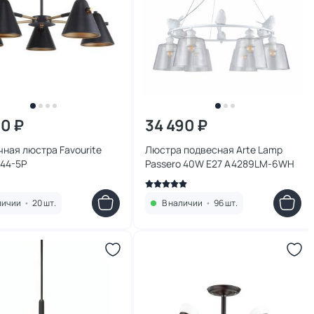
00 ₽
34 490 ₽
ная люстра Favourite
Люстра подвесная Arte Lamp
844-5P
Passero 40W E27 A4289LM-6WH
личии
•
20 шт.
В наличии
•
96 шт.