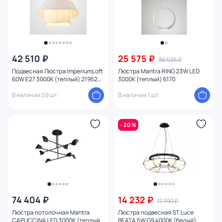
42 510 ₽
25 575 ₽
36 535 ₽
Подвесная Люстра ImperiumLoft
Люстра Mantra RING 23W LED
60W E27 3000К (теплый) 219529-
3000К (теплый) 6170
23
В наличии 59 шт.
В наличии 1 шт.
- 20 %
74 404 ₽
14 232 ₽
17 790 ₽
Люстра потолочная Mantra
Люстра подвесная ST Luce
CAPUCCINA LED 3000К (теплый)
BEATA 5W G9 4000К (белый)