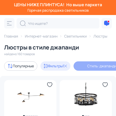
ЦЕНЫ НИЖЕ ПЛИНТУСА!
Но выше паркета
Фильтры
Горячая распродажа светильников
Стиль: джапанди
Категория:
Люстры
Главная
Интернет-магазин
Светильники
Люстры
Люстры в стиле джапанди
подвесные
потолочные
светодиодные
на штанге
найдено 160 товаров
Акции
30
Популярные
Фильтры
1
Стиль: джапанд
с 3D-моделями
28
Дизайнерский свет
39
В наличии
113
Доставка