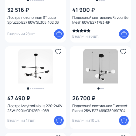
32 516 ₽
41 900 ₽
Цена
Люстра потолочная ST Luce
Подвесной светильник Favourite
Spruzzo E27 60W SL305.402.03
Mesh 60W E27 1783-6P
От
До
В наличии 28 шт.
В наличии 6 шт.
Бренд
Цвет
Стиль
1
Страна
47 490 ₽
26 700 ₽
Люстра Maytoni Mollis 220-240V
Подвесной светильник Eurosvet
Материал арматуры
28W IP20 MOD126PL-08B
Planet 25W E27 4690389190704
В наличии 47 шт.
В наличии 10 шт.
Материал плафона