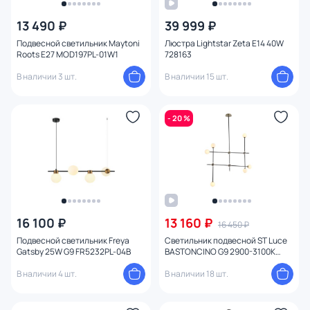
13 490 ₽
39 999 ₽
Подвесной светильник Maytoni
Люстра Lightstar Zeta E14 40W
Roots E27 MOD197PL-01W1
728163
В наличии 3 шт.
В наличии 15 шт.
- 20 %
16 100 ₽
13 160 ₽
16 450 ₽
Подвесной светильник Freya
Светильник подвесной ST Luce
Gatsby 25W G9 FR5232PL-04B
BASTONCINO G9 2900-3100К
(теплый) SL429.403.06
В наличии 4 шт.
В наличии 18 шт.