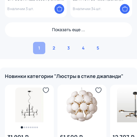
7578
SL1189.403.06
В наличии 3 шт.
В наличии 34 шт.
Показать еще ...
1
2
3
4
5
Новинки категории "Люстры в стиле джапанди"