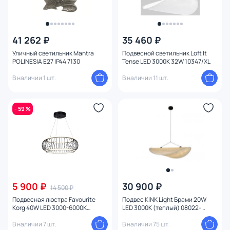
41 262 ₽
35 460 ₽
Уличный светильник Mantra
Подвесной светильник Loft It
POLINESIA E27 IP44 7130
Tense LED 3000K 32W 10347/XL
В наличии 1 шт.
В наличии 11 шт.
- 59 %
5 900 ₽
30 900 ₽
14 500 ₽
Подвесная люстра Favourite
Подвес KINK Light Брами 20W
Korg 40W LED 3000-6000К
LED 3000К (теплый) 08022-
(теплый, белый, холодный)
80A,01
4435-2P
В наличии 7 шт.
В наличии 75 шт.