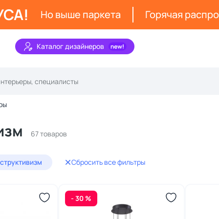
УСА!
Но выше паркета
Горячая распр
Каталог дизайнеров
ры
изм
67 товаров
нструктивизм
Сбросить все фильтры
- 30 %