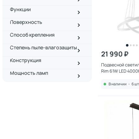
Функции
Поверхность
Способ крепления
Степень пыле-влагозащиты
21 990 ₽
Конструкция
Подвесной светил
Rim 61W LED 4000
Мощность ламп
MOD058PL-L55W4
В наличии
•
6 шт