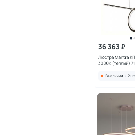
36 363 ₽
Люстра Mantra KI
3000К (теплый) 7
В наличии
•
2 шт