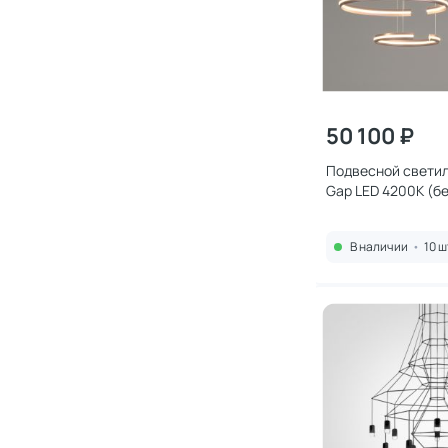
50 100 ₽
Подвесной светил
Gap LED 4200К (б
4690389144745
В наличии
•
10 ш