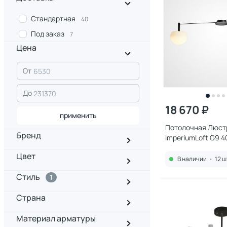
Стандартная
40
Под заказ
7
Цена
От
До
18 670 ₽
применить
Потолочная Люст
Бренд
ImperiumLoft G9 
Цвет
В наличии
•
12 ш
Стиль
1
Страна
Материал арматуры