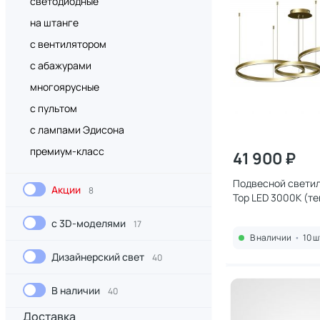
светодиодные
на штанге
с вентилятором
с абажурами
многоярусные
с пультом
с лампами Эдисона
премиум-класс
41 900 ₽
Подвесной светиль
Акции
8
Тор LED 3000К (т
08223,33P(3000K
с 3D-моделями
17
В наличии
•
10 ш
Дизайнерский свет
40
В наличии
40
Доставка