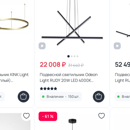
22 008 ₽
52 4
31 440 ₽
ник KINK Light
Подвесной светильник Odeon
Подвес
еплый)
Light RUDY 20W LED 4000К
Light R
)
(белый) 3890/48L
(белый)
т.
В наличии
•
150 шт.
В на
- 61 %