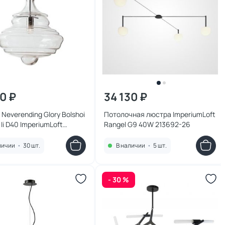
70 ₽
34 130 ₽
Neverending Glory Bolshoi
Потолочная люстра ImperiumLoft
 Ii D40 ImperiumLoft
Rangel G9 40W 213692-26
22
личии
•
30 шт.
В наличии
•
5 шт.
- 30 %