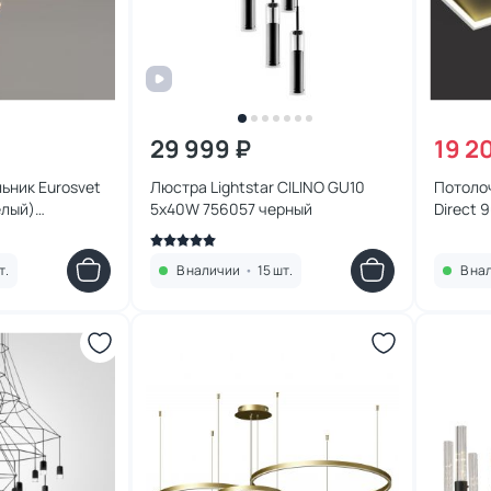
29 999 ₽
19 2
ьник Eurosvet
Люстра Lightstar CILINO GU10
Потолоч
елый)
5х40W 756057 черный
Direct 
т.
В наличии
•
15 шт.
В на