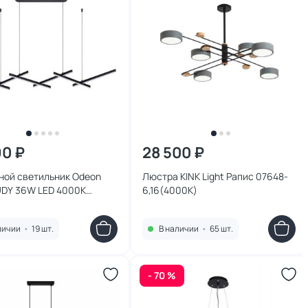
90 ₽
28 500 ₽
ной светильник Odeon
Люстра KINK Light Рапис 07648-
UDY 36W LED 4000К
6,16(4000K)
 3890/85L
личии
•
19 шт.
В наличии
•
65 шт.
- 70 %