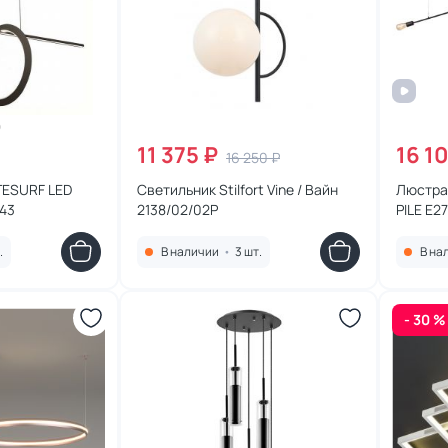
11 375 ₽
16 1
16 250 ₽
TESURF LED
Светильник Stilfort Vine / Вайн
Люстра
143
2138/02/02P
PILE E27
.
В наличии
•
3 шт.
В на
- 30 %