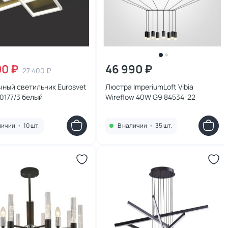
00 ₽
46 990 ₽
27 400 ₽
ный светильник Eurosvet
Люстра ImperiumLoft Vibia
90177/3 белый
Wireflow 40W G9 84534-22
личии
•
10 шт.
В наличии
•
35 шт.