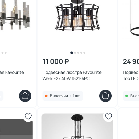
11 000 ₽
24 9
я Favourite
Подвесная люстра Favourite
Подвесн
Werk E27 40W 1521-4PC
Тор LED
08219,1
.
В наличии
•
1 шт.
В на