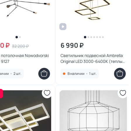
00 ₽
6 990 ₽
32 200 ₽
 потолочная Nowodvorski
Светильник подвесной Ambrella
 9127
Original LED 3000-6400К (теплый,
белый, холодный) FA433
личии
•
2 шт.
В наличии
•
1 шт.