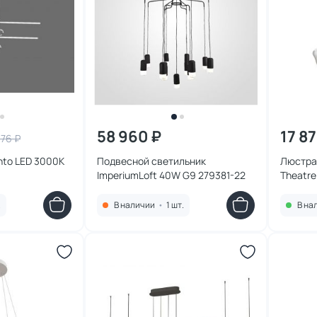
58 960 ₽
17 8
976 ₽
nto LED 3000К
Подвесной светильник
Люстра 
ImperiumLoft 40W G9 279381-22
Theatre
177897-
.
В наличии
•
1 шт.
В на