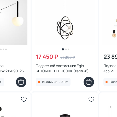
17 450 ₽
23 8
44 390 ₽
ра
Подвесной светильник Eglo
Подвес
40W 213690-26
RETORNIO LED 3000К (теплый)
43365
39893
т.
В наличии
•
3 шт.
В на