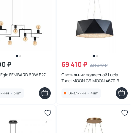
90 ₽
69 410 ₽
231 370 ₽
 Eglo FEMBARD 60W E27
Светильник подвесной Lucia
Tucci MOON G9 MOON 4670.9
black
личии
•
3 шт.
В наличии
•
4 шт.