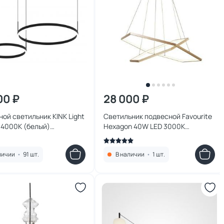
00 ₽
28 000 ₽
ой светильник KINK Light
Светильник подвесной Favourite
 4000К (белый)
Hexagon 40W LED 3000К
9PA(4000K)
(теплый) 2103-14P
личии
•
91 шт.
В наличии
•
1 шт.