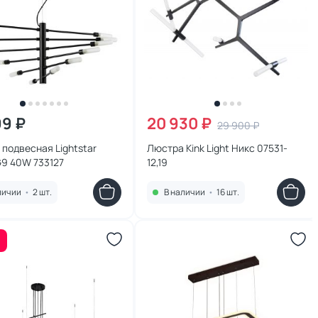
99 ₽
20 930 ₽
29 900 ₽
подвесная Lightstar
Люстра Kink Light Никс 07531-
G9 40W 733127
12,19
личии
•
2 шт.
В наличии
•
16 шт.