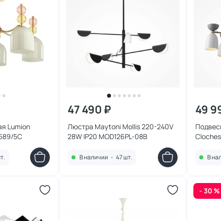
47 490 ₽
49 9
я Lumion
Люстра Maytoni Mollis 220-240V
Подвес
4589/5C
28W IP20 MOD126PL-08B
Cloche
т.
В наличии
•
47 шт.
В на
- 30 %