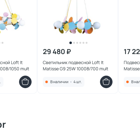
29 480 ₽
17 2
ной Loft It
Светильник подвесной Loft It
Подвесн
0008/1050 mult
Matisse G9 25W 10008/700 mult
Matisse
.
В наличии
•
4 шт.
В на
or