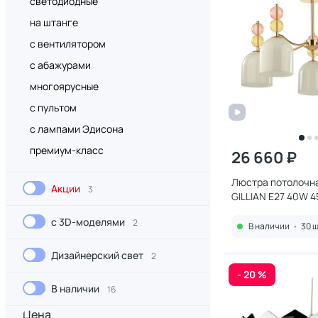
светодиодные
на штанге
с вентилятором
с абажурами
многоярусные
с пультом
с лампами Эдисона
премиум-класс
26 660 ₽
Люстра потолочна
Акции
3
GILLIAN E27 40W 
с 3D-моделями
2
В наличии
•
30 ш
Дизайнерский свет
2
- 20 %
В наличии
16
Цена