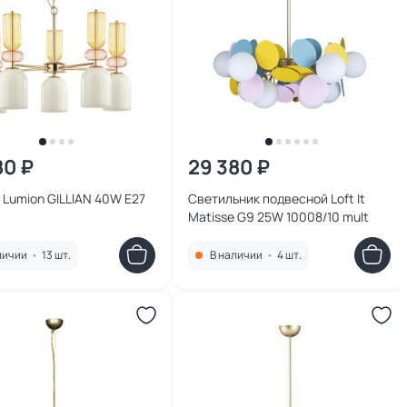
80 ₽
29 380 ₽
Lumion GILLIAN 40W E27
Светильник подвесной Loft It
Matisse G9 25W 10008/10 mult
личии
•
13 шт.
В наличии
•
4 шт.