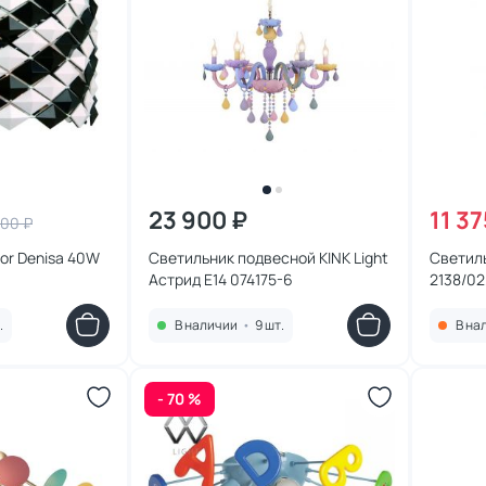
23 900 ₽
11 37
600 ₽
or Denisa 40W
Светильник подвесной KINK Light
Светильн
Астрид E14 074175-6
2138/02
.
В наличии
•
9 шт.
В на
- 70 %