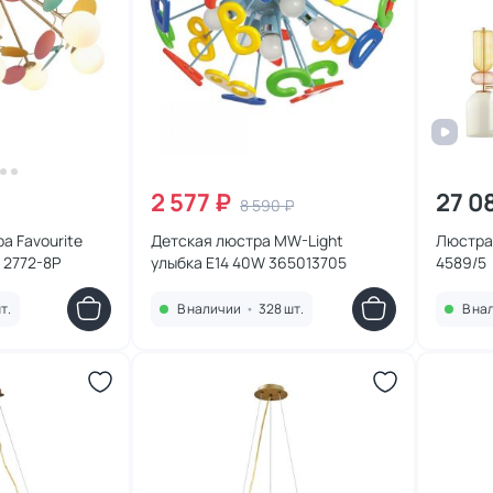
2 577 ₽
27 0
8 590 ₽
а Favourite
Детская люстра MW-Light
Люстра 
W 2772-8P
улыбка E14 40W 365013705
4589/5
т.
В наличии
•
328 шт.
В на