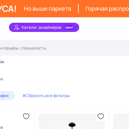
УСА!
Но выше паркета
Горячая распр
Каталог дизайнеров
ры
ов
мфис
Сбросить все фильтры