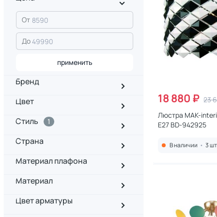
От
До
применить
Бренд
18 880 ₽
23 
Цвет
Люстра MAK-interi
Стиль
1
E27 BD-942925
Страна
В наличии
•
3 шт
Материал плафона
Материал
Цвет арматуры