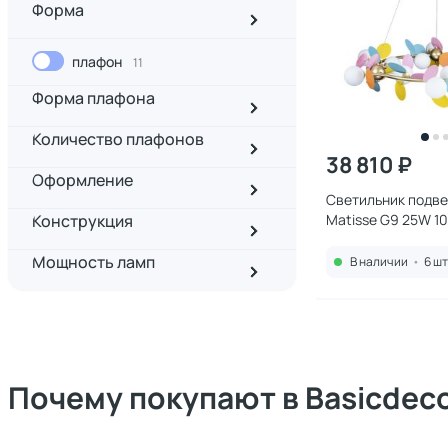
Форма
плафон
11
Форма плафона
Количество плафонов
38 810 ₽
Оформление
Светильник подвес
Конструкция
Matisse G9 25W 1
Мощность ламп
В наличии
•
6 шт
Почему покупают в Basicdec