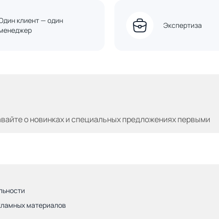
Один клиент — один
Экспертиза
менеджер
авайте
о новинках и специальных предложениях первыми
льности
кламных материалов