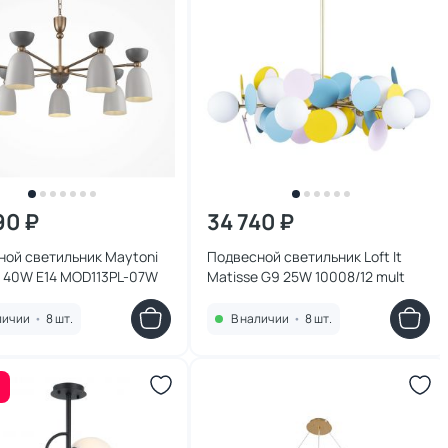
90 ₽
34 740 ₽
ной светильник Maytoni
Подвесной светильник Loft It
s 40W E14 MOD113PL-07W
Matisse G9 25W 10008/12 mult
личии
•
8 шт.
В наличии
•
8 шт.