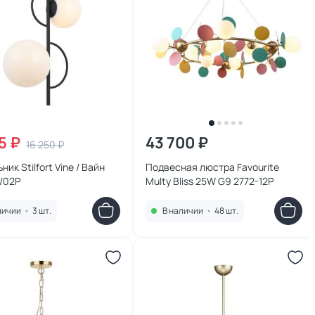
5 ₽
43 700 ₽
16 250 ₽
ик Stilfort Vine / Вайн
Подвесная люстра Favourite
/02P
Multy Bliss 25W G9 2772-12P
личии
•
3 шт.
В наличии
•
48 шт.