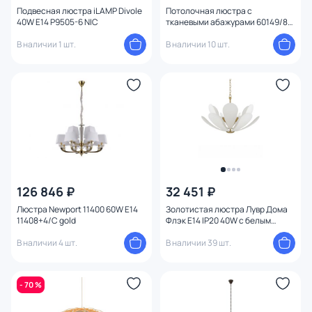
Подвесная люстра iLAMP Divole
Потолочная люстра с
40W E14 P9505-6 NIC
тканевыми абажурами 60149/8
латунь
В наличии 1 шт.
В наличии 10 шт.
126 846 ₽
32 451 ₽
Люстра Newport 11400 60W E14
Золотистая люстра Лувр Дома
11408+4/C gold
Флэк E14 IP20 40W с белым
абажуром BD-3241514
В наличии 4 шт.
В наличии 39 шт.
- 70 %