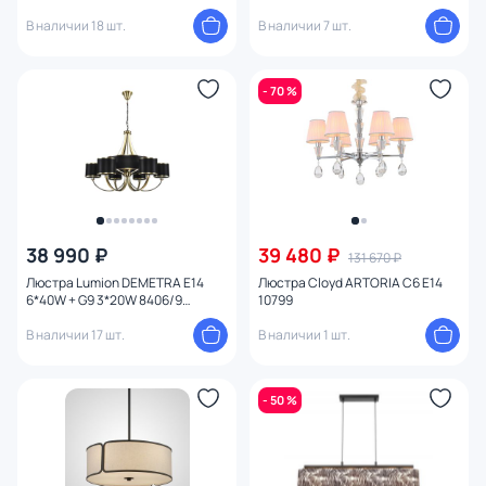
абажуром BD-3241515
В наличии 18 шт.
В наличии 7 шт.
- 70 %
38 990 ₽
39 480 ₽
131 670 ₽
Люстра Lumion DEMETRA E14
Люстра Cloyd ARTORIA C6 E14
6*40W + G9 3*20W 8406/9
10799
MODERNI
В наличии 17 шт.
В наличии 1 шт.
- 50 %