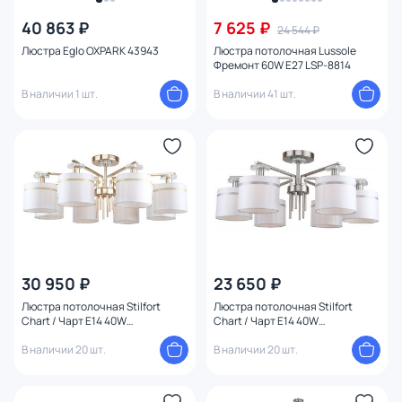
40 863 ₽
7 625 ₽
24 544 ₽
Люстра Eglo OXPARK 43943
Люстра потолочная Lussole
Фремонт 60W E27 LSP-8814
В наличии 1 шт.
В наличии 41 шт.
30 950 ₽
23 650 ₽
Люстра потолочная Stilfort
Люстра потолочная Stilfort
Chart / Чарт E14 40W
Chart / Чарт E14 40W
1045/03/08PT
1045/11/06PT
В наличии 20 шт.
В наличии 20 шт.