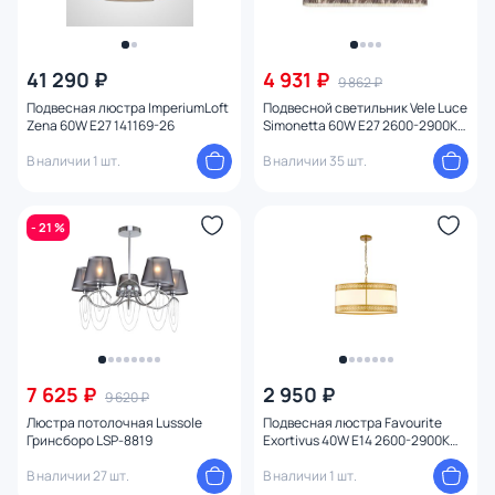
41 290 ₽
4 931 ₽
9 862 ₽
Подвесная люстра ImperiumLoft
Подвесной светильник Vele Luce
Zena 60W E27 141169-26
Simonetta 60W E27 2600-2900К
(теплый) VL4292P03
В наличии 1 шт.
В наличии 35 шт.
- 21 %
7 625 ₽
2 950 ₽
9 620 ₽
Люстра потолочная Lussole
Подвесная люстра Favourite
Гринсборо LSP-8819
Exortivus 40W E14 2600-2900К
(теплый) 4011-3PC
В наличии 27 шт.
В наличии 1 шт.