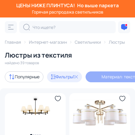
ЦЕНЫ НИЖЕ ПЛИНТУСА!
Но выше паркета
Фильтры
Горячая распродажа светильников
Материал: текстиль
Категория:
Люстры
Главная
Интернет-магазин
Светильники
Люстры
Люстры из текстиля
подвесные
потолочные
светодиодные
на штанге
найдено 39 товаров
Акции
10
Популярные
Фильтры
1
Материал: текс
с 3D-моделями
5
Дизайнерский свет
2
В наличии
36
Доставка