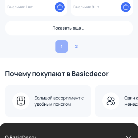
(теплый) 4010-3PC
В наличии 1 шт.
В наличии 8 шт.
Показать еще ...
1
2
Почему покупают в Basicdecor
Большой ассортимент с
Один к
удобным поиском
менед
О BasicDecor