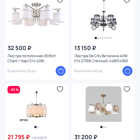
32 500 ₽
13 150 ₽
Люстра потолочная Stilfort
Люстра De City Виталина 40W
Chart / Чарт E14 40W
E14 2700К (теплый) 448014905
1045/11/08PT
В наличии 20 шт.
В наличии 46 шт.
- 50 %
21 795 ₽
31 200 ₽
43 590 ₽