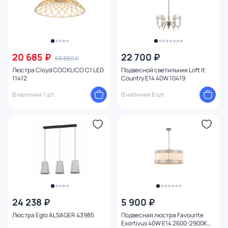
20 685 ₽
22 700 ₽
68 880 ₽
Люстра Cloyd COCKLICO C1 LED
Подвесной светильник Loft It
11412
Country E14 40W 10419
В наличии 1 шт.
В наличии 6 шт.
24 238 ₽
5 900 ₽
Люстра Eglo ALSAGER 43985
Подвесная люстра Favourite
Exortivus 40W E14 2600-2900К