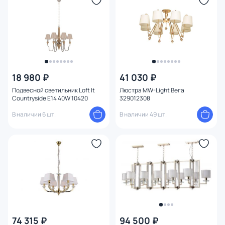
Цвет арматуры
Цвет плафона
Высота (мм)
18 980 ₽
41 030 ₽
Ширина (мм)
Подвесной светильник Loft It
Люстра MW-Light Вега
Countryside E14 40W 10420
329012308
Длина (мм)
В наличии 6 шт.
В наличии 49 шт.
Диаметр (мм)
Глубина (мм)
Количество ламп
Вид лампы
74 315 ₽
94 500 ₽