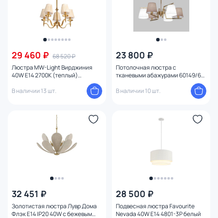
Конструкция
Мощность ламп
29 460 ₽
23 800 ₽
68 520 ₽
Умный дом
Люстра MW-Light Вирджиния
Потолочная люстра с
40W E14 2700К (теплый)
тканевыми абажурами 60149/6
444012205
латунь
В наличии 13 шт.
В наличии 10 шт.
32 451 ₽
28 500 ₽
Золотистая люстра Лувр Дома
Подвесная люстра Favourite
Флэк E14 IP20 40W с бежевым
Nevada 40W E14 4801-3P белый