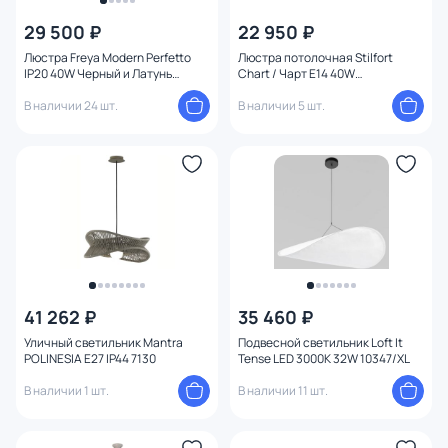
29 500 ₽
22 950 ₽
Цена
Люстра Freya Modern Perfetto
Люстра потолочная Stilfort
IP20 40W Черный и Латунь
Chart / Чарт E14 40W
FR5098PL-08BBS
1045/03/06PT
От
До
В наличии 24 шт.
В наличии 5 шт.
Бренд
Цвет
Стиль
Страна
41 262 ₽
35 460 ₽
Уличный светильник Mantra
Подвесной светильник Loft It
POLINESIA E27 IP44 7130
Tense LED 3000K 32W 10347/XL
Материал плафона
В наличии 1 шт.
В наличии 11 шт.
Материал
1