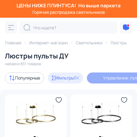
ЦЕНЫ НИЖЕ ПЛИНТУСА!
Но выше паркета
Фильтры
Горячая распродажа светильников
Управление: пульт ДУ
Категория:
Люстры
Главная
Интернет-магазин
Светильники
Люстры
Люстры пульты ДУ
рами
многоярусные
с пультом
с лампами Эдисона
найдено 831 товаров
Акции
66
Популярные
Фильтры
1
Управление: пул
с 3D-моделями
43
Дизайнерский свет
31
В наличии
532
Доставка