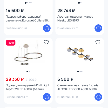
14 600 ₽
28 743 ₽
Подвесной светодиодный
Люстра подвесная Mantra
светильник Eurosvet Collars 50W
Niseko LED 8573
LED 6500, 4200, 3300К (теплый,
белый, холодный)
В наличии 10 шт.
В наличии 2 шт.
4690389196362
- 30 %
29 330 ₽
6 500 ₽
41 900 ₽
Подвес диммируемый KINK Light
Светильник на штанге Escada
Тор 110W LED 4000К (белый)
ALCOR LED 3000-4000-6000К
08223,02PA(4000K)
(теплый,белый,холодный) 95W
В наличии 28 шт.
10266/6LED
В наличии 11 шт.