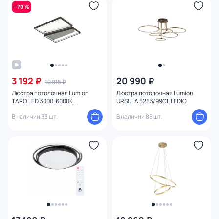
- 70 %
3 192 ₽
20 990 ₽
10 815 ₽
Люстра потолочная Lumion
Люстра потолочная Lumion
TARO LED 3000-6000К
URSULA 5283/99CL LEDIO
(теплый,белый,холодный)
5242/72CL
В наличии 33 шт.
В наличии 88 шт.