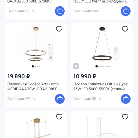
GALASS LED 3000-5700К
HOLLY LED (теплый,холодный)
(теплый, белый, холодный)
60W A1364PL-6PB
V000031L
В наличии 11 шт.
В наличии 1 шт.
19 890 ₽
10 990 ₽
Подвесная люстра Arte Lamp
Люстра подвесная Citilux Дуэт
MERIDIANA 70W LED A2198SP-
53W LED 3000-5500К (теплый,
2GO
белый, холодный) CL719501
В наличии 27 шт.
В наличии 85 шт.