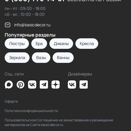
пн - пт : 09:00 - 18:00
сб - вс : 10:00 - 18:00
info@basicdecor.ru
Популярные разделы
Люстры
Бра
Диваны
Кресла
Зеркала
Вазы
Ванны
Соц. сети
Дизайнерам
Оферта
Политика конфиденциальности
Пользовательское Соглашение на заимствование и размещение
материалов на Сайте basicdecor.ru