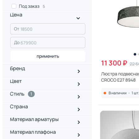
Под заказ
5
Цена
От
До
применить
11 300 ₽
22 6
Бренд
Люстра подвесная
CROCO E27 8948
Цвет
Стиль
В наличии
•
1 шт
1
Страна
Материал арматуры
Материал плафона