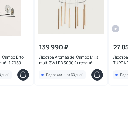
139 990 ₽
27 8
l Campo Erto
Люстра Aromas del Campo Mika
Люстра
лый) 117958
multi 3W LED 3000К (теплый)
TURDA 
091520
0 дней
Под заказ
•
от 60 дней
Под 