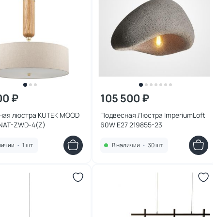
00 ₽
105 500 ₽
ная люстра KUTEK MOOD
Подвесная Люстра ImperiumLoft
 NAT-ZWD-4(Z)
60W E27 219855-23
личии
•
1 шт.
В наличии
•
30 шт.