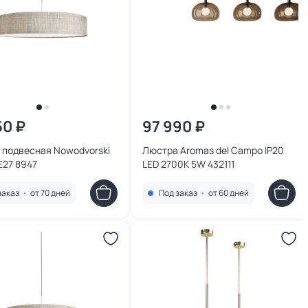
50 ₽
97 990 ₽
 подвесная Nowodvorski
Люстра Aromas del Campo IP20
E27 8947
LED 2700K 5W 432111
заказ
•
от 70 дней
Под заказ
•
от 60 дней