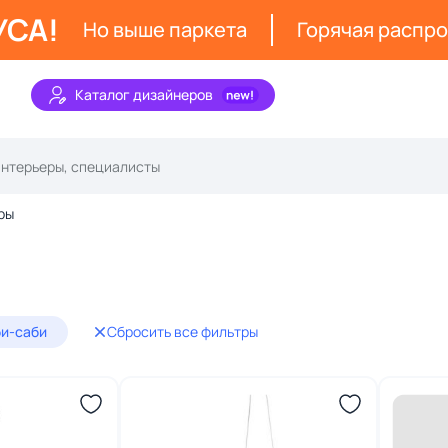
УСА!
Но выше паркета
Горячая распр
Каталог дизайнеров
ры
би-саби
Сбросить все фильтры