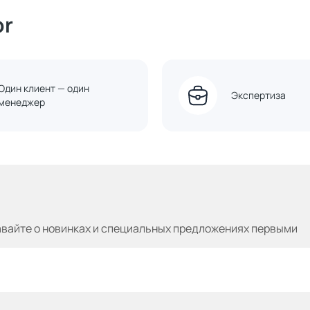
or
Один клиент — один
Экспертиза
менеджер
авайте
о новинках и специальных предложениях первыми