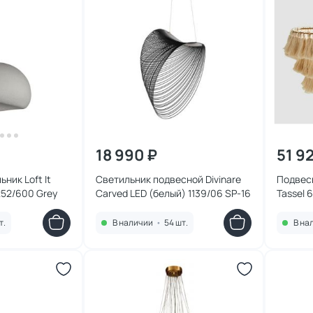
18 990 ₽
51 9
ник Loft It
Светильник подвесной Divinare
Подвесн
252/600 Grey
Carved LED (белый) 1139/06 SP-16
Tassel 
т.
В наличии
•
54 шт.
В на