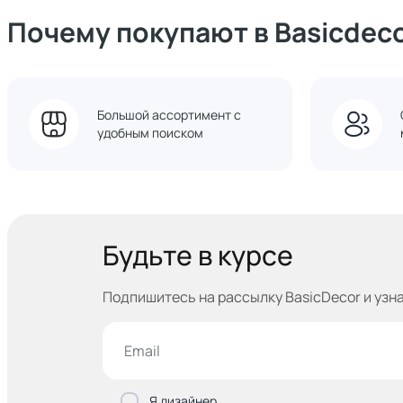
Почему покупают в Basicdec
Большой ассортимент с
удобным поиском
Будьте в курсе
Подпишитесь на рассылку BasicDecor и узн
Я дизайнер