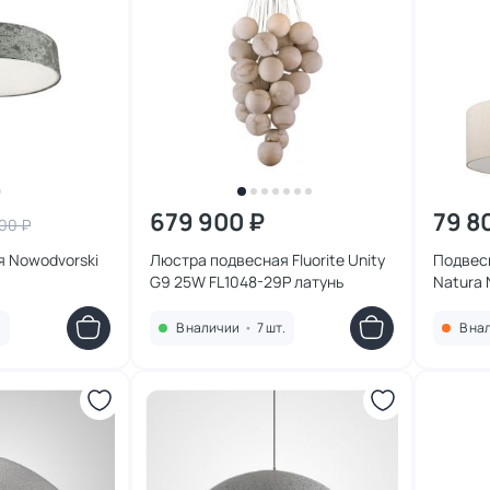
679 900 ₽
79 8
00 ₽
 Nowodvorski
Люстра подвесная Fluorite Unity
Подвес
G9 25W FL1048-29P латунь
Natura
.
В наличии
•
7 шт.
В на