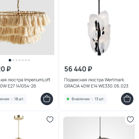
20 ₽
56 440 ₽
ая люстра ImperiumLoft
Подвесная люстра Wertmark
60W E27 141054-26
GRACIA 40W E14 WE330.06.023
личии
•
18 шт.
В наличии
•
13 шт.