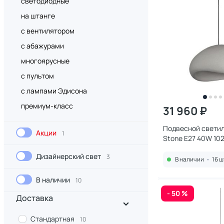
светодиодные
на штанге
с вентилятором
с абажурами
многоярусные
с пультом
с лампами Эдисона
премиум-класс
31 960 ₽
Подвесной светиль
Акции
1
Stone E27 40W 10
Дизайнерский свет
3
В наличии
•
16 ш
В наличии
10
- 50 %
Доставка
Стандартная
10