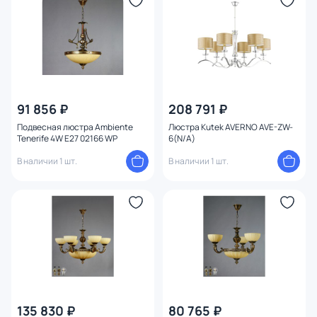
Высота (мм)
Ширина (мм)
Диаметр (мм)
91 856 ₽
208 791 ₽
Количество ламп
Подвесная люстра Ambiente
Люстра Kutek AVERNO AVE-ZW-
Tenerife 4W E27 02166 WP
6(N/A)
Вид лампы
В наличии 1 шт.
В наличии 1 шт.
Цоколь
Тип помещения
Назначение
Форма
135 830 ₽
80 765 ₽