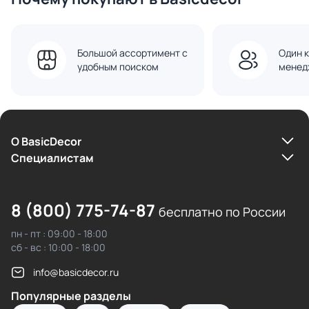
Большой ассортимент с
Один к
удобным поиском
менед
О BasicDecor
Cпециалистам
8 (800) 775-74-87
бесплатно по России
пн - пт : 09:00 - 18:00
сб - вс : 10:00 - 18:00
info@basicdecor.ru
Популярные разделы