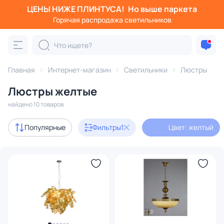
ЦЕНЫ НИЖЕ ПЛИНТУСА!
Но выше паркета
Фильтры
Горячая распродажа светильников
Цвет: желтый
Категория:
Люстры
Главная
Интернет-магазин
Светильники
Люстры
Люстры желтые
подвесные
потолочные
светодиодные
на штанге
найдено 10 товаров
Дизайнерский свет
1
Популярные
Фильтры
1
Цвет: желтый
В наличии
6
Цена
От
До