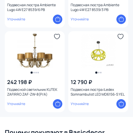
Вид рассеивателя
Подвесная люстра Ambiente
Подвесная люстра Ambiente
Lugo 4W E27 8539/6 PB
Lugo 4W E27 8539/3 PB
Уточняйте
Уточняйте
Форма плафона
Количество плафонов
Оформление
Способ крепления
Степень пыле-влагозащиты
242 198 ₽
12 790 ₽
Подвесной светильник KUTEK
Подвесная люстра iLedex
Конструкция
ZAFIRRO ZAF-ZW-8(P/A)
Somnambulist LED MD6156-S YEL
Уточняйте
Уточняйте
Мощность ламп
Почему покупают в Basicdecor