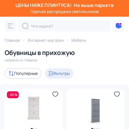
ЦЕНЫ НИЖЕ ПЛИНТУСА!
Но выше паркета
Фильтры
Горячая распродажа светильников
Категория:
Мебель
Главная
Интернет-магазин
Мебель
Шкафы
Комоды
Обувницы
Полки
Подставки
Обувницы в прихожую
Акции
4
найдено 44 товаров
с 3D-моделями
4
Популярные
Фильтры
В наличии
23
- 20 %
Доставка
Цена