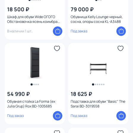
18 500 ₽
79 000 ₽
Шкаф для обуви Wide ОГОГО
Обувница Kelly Lounge черный,
Обстановочка ясень коимбра
сосна, опоры сосна KL-A3488
BD-1746662
В наличии 1 шт.
Под заказ
54 990 ₽
18 625 ₽
Обувная стойка La Forma (ex
Подставка для обуви "Basic" The
Julia Grup) Rox BD-1005685
Sarai BD-3019558
Под заказ
Под заказ