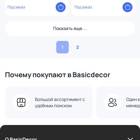
Под заказ
Под заказ
Показать еще ...
1
2
Почему покупают в Basicdecor
Большой ассортимент с
Один к
удобным поиском
менед
О BasicDecor