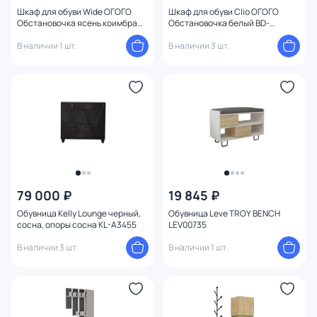
Шкаф для обуви Wide ОГОГО
Шкаф для обуви Clio ОГОГО
Высота (см)
Обстановочка ясень коимбра
Обстановочка белый BD-
BD-1746745
1744524
В наличии 1 шт.
В наличии 3 шт.
79 000 ₽
19 845 ₽
Обувница Kelly Lounge черный,
Обувница Leve TROY BENCH
сосна, опоры сосна KL-A3455
LEV00735
В наличии 3 шт.
В наличии 1 шт.