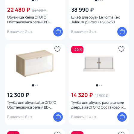
От
До
22 480 ₽
38 990 ₽
28 100 ₽
Обувница Reina ОГОГО
Шкаф для обуви La Forma (ex
Обстановочка белый BD-
Julia Grup) Rox BD-986260
Бренд
1746879
В наличии 2 шт.
В наличии 3 шт.
Цвет
- 20 %
Стиль
Страна
Материал
12 300 ₽
14 320 ₽
17 900 ₽
Размер
Тумба для обуви Latte ОГОГО
Тумба для обуви с распашными
Обстановочка белый BD-
дверцами ОГОГО Обстановочка
1859729
Reina BD-1746926 белая
Тип помещения
В наличии 6 шт.
В наличии 4 шт.
Оформление