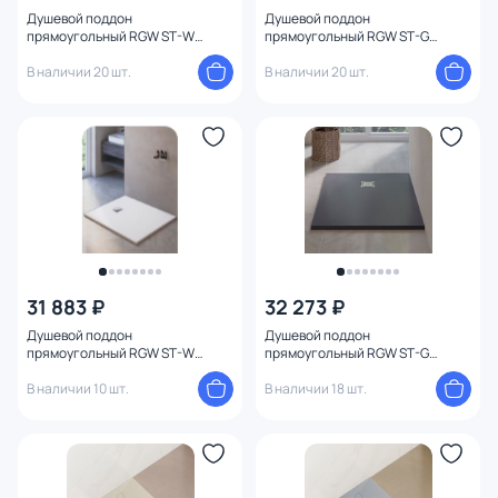
Душевой поддон
Душевой поддон
Ориентация
прямоугольный RGW ST-W
прямоугольный RGW ST-G
Белый (900x1000)
(900x1000) графит
В наличии 20 шт.
В наличии 20 шт.
31 883 ₽
32 273 ₽
Душевой поддон
Душевой поддон
прямоугольный RGW ST-W
прямоугольный RGW ST-G
Белый (900x1200)
(900x1200) графит
В наличии 10 шт.
В наличии 18 шт.