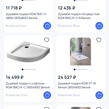
Бренд
11 718 ₽
12 436 ₽
Душевой поддон RGW SMC-C-
Душевой поддон полукруглый
088W (800x800) Белый
RGW SMC/R-C W Белый
Стиль
(900x900) Белый
В наличии 5 шт.
В наличии 20 шт.
Страна
Материал
Форма
Размеры поддонов для душа
14 499 ₽
24 527 ₽
Длина (см)
Душевой поддон с сифоном
Душевой поддон RGW ST-W
RGW SMC/R-C (900x900) Белый
Белый (900x900) Белый
Глубина (см)
В наличии 13 шт.
В наличии 20 шт.
Поверхность