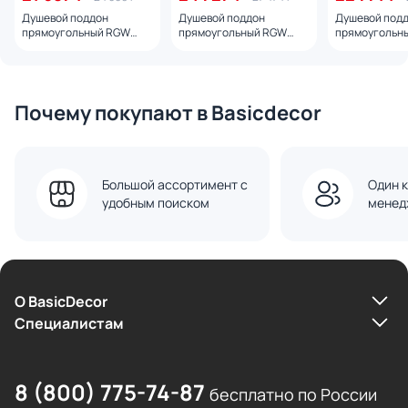
Душевой поддон
Душевой поддон
Душевой под
прямоугольный RGW
прямоугольный RGW
прямоугольн
TMC-W Белый (800x1700)
TMC-Co Бетон
TMC-W Белый
Белый
(800x1700) серый
(800x1800)
Почему покупают в Basicdecor
Большой ассортимент с
Один к
удобным поиском
менед
О BasicDecor
Cпециалистам
8 (800) 775-74-87
бесплатно по России