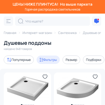
ЦЕНЫ НИЖЕ ПЛИНТУСА!
Но выше паркета
Фильтры
Горячая распродажа светильников
Категория:
Душевые ограждения, уголки и поддоны
Главная
Интернет-магазин
Сантехника
Душевые огра
душевые поддоны
душевые двери
душевые уголки
Душевые поддоны
Акции
55
найдено 948 товаров
В наличии
411
Популярные
Фильтры
Размер
Подборки
Доставка
Цена
От
До