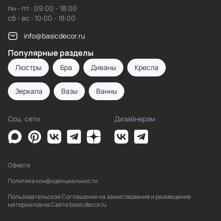
пн - пт : 09:00 - 18:00
сб - вс : 10:00 - 18:00
info@basicdecor.ru
Популярные разделы
Люстры
Бра
Диваны
Кресла
Зеркала
Вазы
Ванны
Соц. сети
Дизайнерам
Оферта
Политика конфиденциальности
Пользовательское Соглашение на заимствование и размещение
материалов на Сайте basicdecor.ru