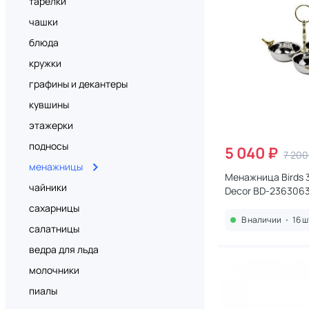
тарелки
чашки
блюда
кружки
графины и декантеры
кувшины
этажерки
подносы
5 040 ₽
7 200
менажницы
Менажница Birds 
чайники
Decor BD-236306
сахарницы
В наличии
•
16 ш
салатницы
ведра для льда
молочники
пиалы