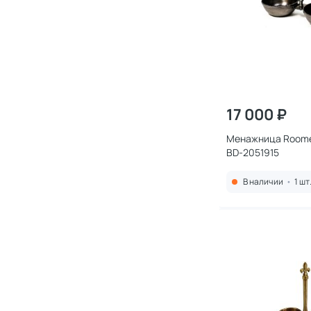
17 000 ₽
Менажница Roome
BD-2051915
В наличии
•
1 шт