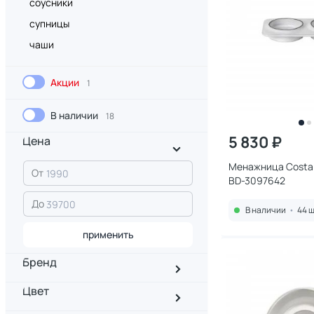
соусники
супницы
чаши
Акции
1
В наличии
18
5 830 ₽
Цена
Менажница Costa
От
BD-3097642
До
В наличии
•
44 ш
применить
Бренд
Цвет