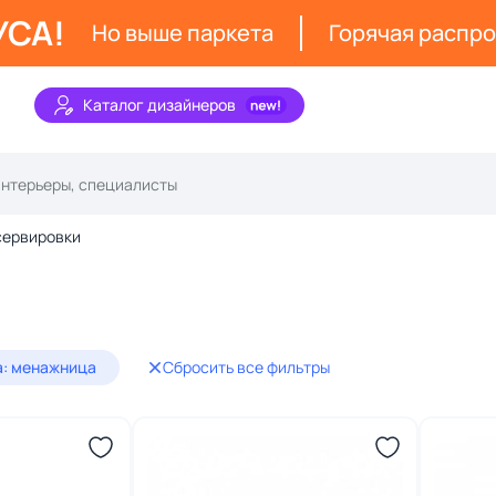
УСА!
Но выше паркета
Горячая распр
Каталог дизайнеров
сервировки
а: менажница
Сбросить все фильтры