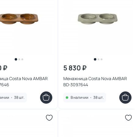
0 ₽
5 830 ₽
ица Costa Nova AMBAR
Менажница Costa Nova AMBAR
7646
BD-3097644
личии
•
38 шт.
В наличии
•
38 шт.