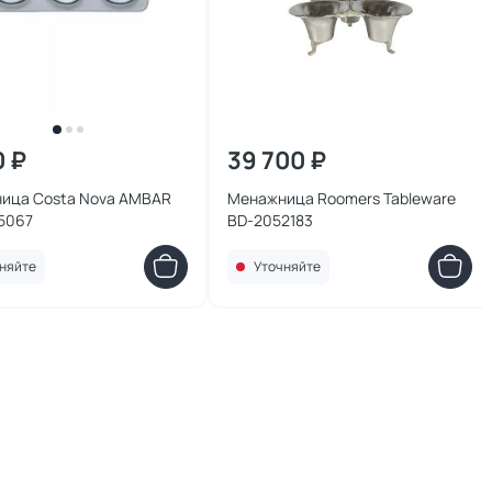
0 ₽
39 700 ₽
ица Costa Nova AMBAR
Менажница Roomers Tableware
5067
BD-2052183
няйте
Уточняйте