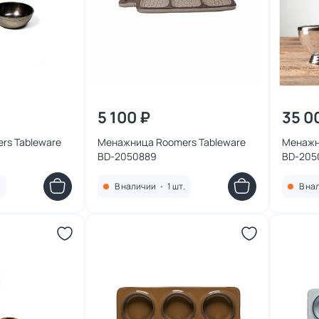
5 100 ₽
35 0
rs Tableware
Менажница Roomers Tableware
Менажн
BD-2050889
BD-205
.
В наличии
•
1 шт.
В на