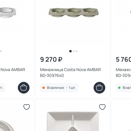
9 270 ₽
5 76
 Nova AMBAR
Менажница Costa Nova AMBAR
Менажн
BD-3097640
BD-309
т.
В наличии
•
1 шт.
В на