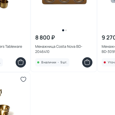
8 800 ₽
9 27
rs Tableware
Менажница Costa Nova BD-
Менажн
2046410
BD-309
.
В наличии
•
9 шт.
Уточ