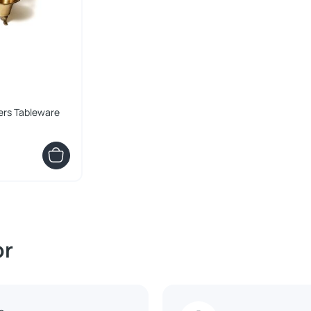
rs Tableware
or