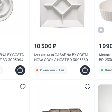
10 300 ₽
1 99
INA BY COSTA
Менажница CASAFINA BY COSTA
Менажни
T BD-3093994
NOVA COOK & HOST BD-3093869
BD-233
.
В наличии
•
1 шт.
В на