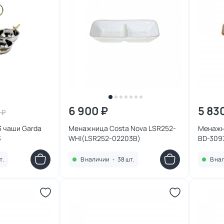
6 900 ₽
5 83
 ₽
3 чаши Garda
Менажница Costa Nova LSR252-
Менажн
3
WHI(LSR252-02203B)
BD-309
т.
В наличии
•
38 шт.
В на