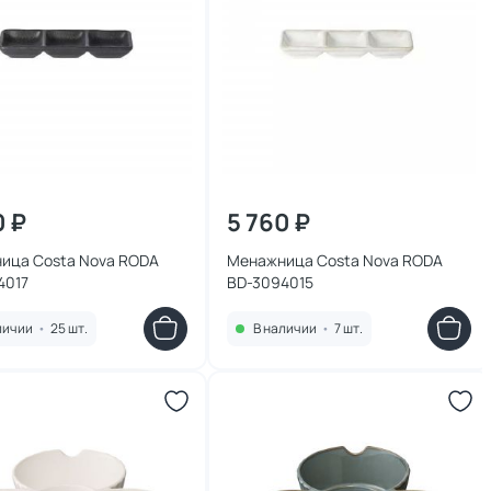
0 ₽
5 760 ₽
ица Costa Nova RODA
Менажница Costa Nova RODA
4017
BD-3094015
личии
•
25 шт.
В наличии
•
7 шт.