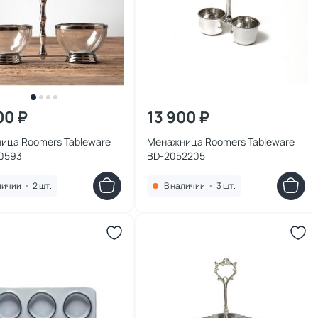
00 ₽
13 900 ₽
ица Roomers Tableware
Менажница Roomers Tableware
0593
BD-2052205
личии
•
2 шт.
В наличии
•
3 шт.