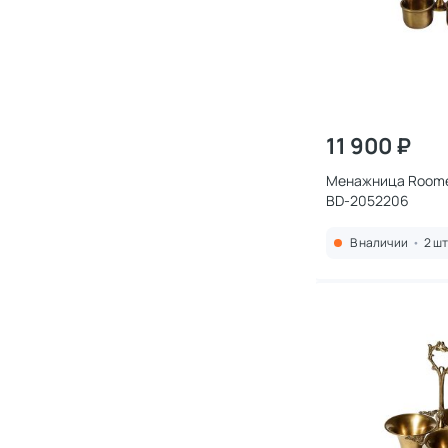
11 900 ₽
Менажница Roome
BD-2052206
В наличии
•
2 шт