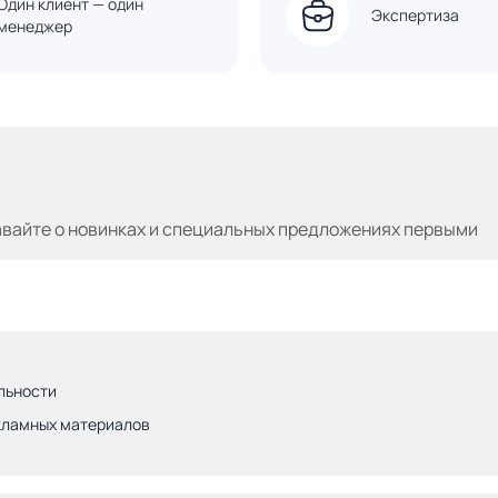
Один клиент — один
Экспертиза
менеджер
авайте
о новинках и специальных предложениях первыми
льности
кламных материалов