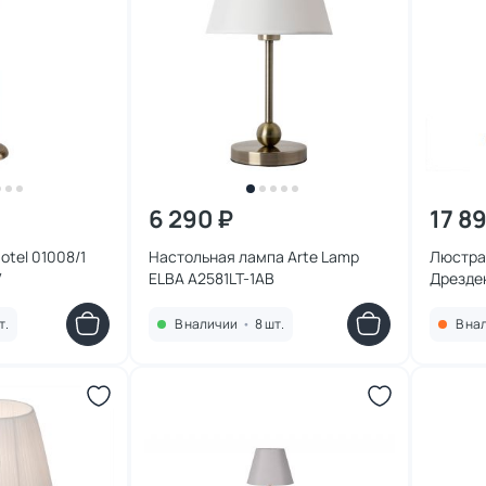
6 290 ₽
17 8
otel 01008/1
Настольная лампа Arte Lamp
Люстра 
V
ELBA A2581LT-1AB
Дрезде
т.
В наличии
•
8 шт.
В на