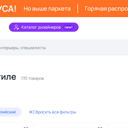
УСА!
Но выше паркета
Горячая распр
Каталог дизайнеров
тиле
735 товаров
глийский
Сбросить все фильтры