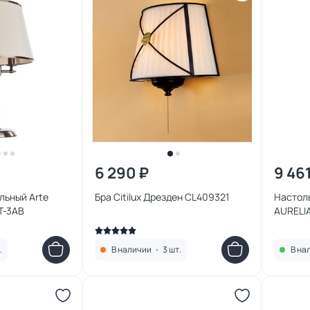
6 290 ₽
9 46
льный Arte
Бра Citilux Дрезден CL409321
Настоль
T-3AB
AURELIA
.
В наличии
•
3 шт.
В на