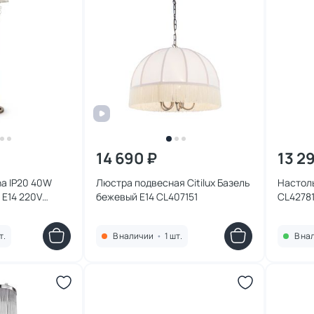
14 690 ₽
13 2
na IP20 40W
Люстра подвесная Citilux Базель
Настоль
 E14 220V
бежевый E14 CL407151
CL4278
т.
В наличии
•
1 шт.
В на