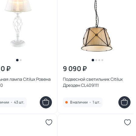
90 ₽
9 090 ₽
ная лампа Citilux Ровена
Подвесной светильник Citilux
10
Дрезден CL409111
личии
•
43 шт.
В наличии
•
1 шт.