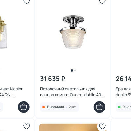
31 635 ₽
26 1
мнат Kichler
Потолочный светильник для
Бра для
P44 QN-
ванных комнат Quoizel dublin 40W
dublin 
G9 IP44 QZ-DUBLIN-SF-PC
.
В наличии
•
2 шт.
В на