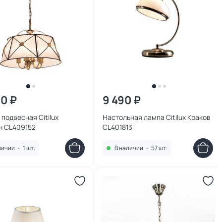
90 ₽
9 490 ₽
подвесная Citilux
Настольная лампа Citilux Краков
н CL409152
CL401813
личии
•
1 шт.
В наличии
•
57 шт.