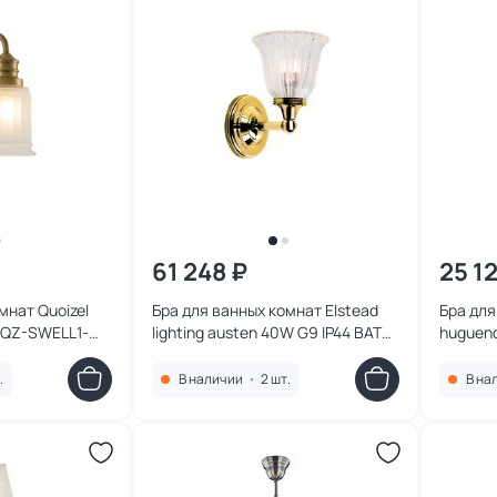
61 248 ₽
25 1
мнат Quoizel
Бра для ванных комнат Elstead
Бра для
4 QZ-SWELL1-
lighting austen 40W G9 IP44 BATH-
hugueno
AUSTEN1-PB
HUGOLA
.
В наличии
•
2 шт.
В на