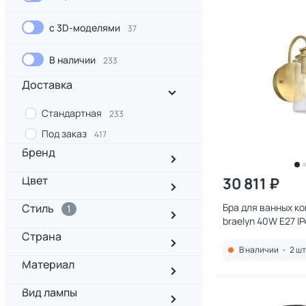
с 3D-моделями
37
В наличии
233
Доставка
Стандартная
233
Под заказ
417
Бренд
Цвет
30 811 ₽
Стиль
Бра для ванных ко
1
braelyn 40W E27 I
BRAELYN1-BB
Страна
В наличии
•
2 шт
Материал
Вид лампы