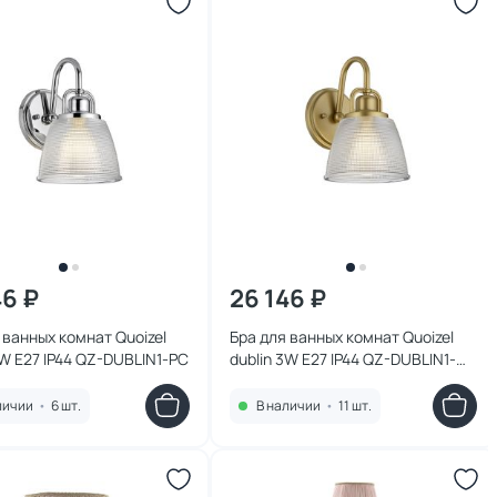
46 ₽
26 146 ₽
 ванных комнат Quoizel
Бра для ванных комнат Quoizel
3W E27 IP44 QZ-DUBLIN1-PC
dublin 3W E27 IP44 QZ-DUBLIN1-
PNBR
личии
•
6 шт.
В наличии
•
11 шт.