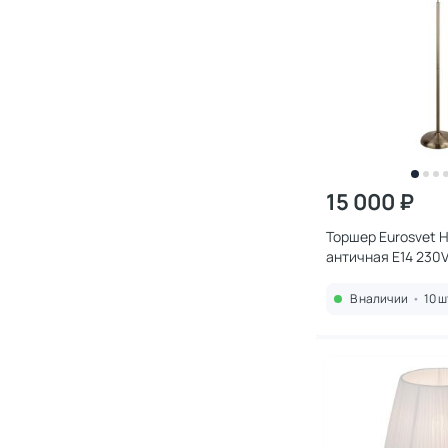
15 000 ₽
Торшер Eurosvet H
античная E14 230
В наличии
•
10 ш