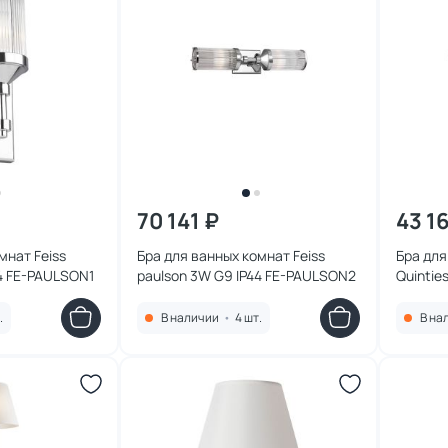
70 141 ₽
43 16
мнат Feiss
Бра для ванных комнат Feiss
Бра для
44 FE-PAULSON1
paulson 3W G9 IP44 FE-PAULSON2
Quintie
HUDSO
.
В наличии
•
4 шт.
В на