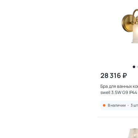
28 316 ₽
Бра для ванных ко
swell 3.5W G9 IP4
BB-BATH
В наличии
•
3 шт