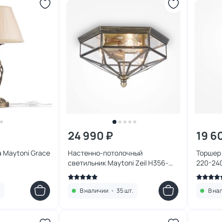
24 990 ₽
19 6
 Maytoni Grace
Настенно-потолочный
Торшер 
светильник Maytoni Zeil H356-
CL-03-BZ
.
В наличии
•
35 шт.
В на