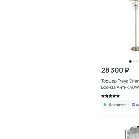
28 300 ₽
Торшер Freya Dria
Бронза Антик 40W
FR2405-FL-01-BZ
В наличии
•
12 ш