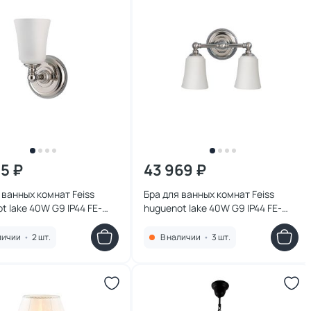
25 ₽
43 969 ₽
 ванных комнат Feiss
Бра для ванных комнат Feiss
t lake 40W G9 IP44 FE-
huguenot lake 40W G9 IP44 FE-
KE1BATH
HUGOLAKE2BATH
личии
•
2 шт.
В наличии
•
3 шт.