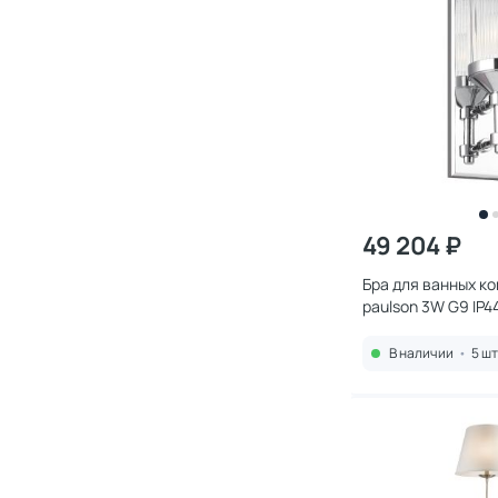
49 204 ₽
Бра для ванных ко
paulson 3W G9 IP
В наличии
•
5 шт