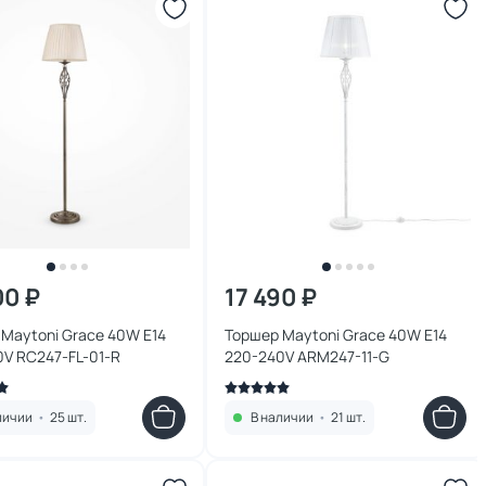
00 ₽
17 490 ₽
Maytoni Grace 40W E14
Торшер Maytoni Grace 40W E14
220-240V RC247-FL-01-R
220-240V ARM247-11-G
личии
•
25 шт.
В наличии
•
21 шт.