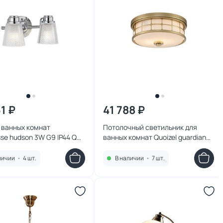
1 ₽
41 788 ₽
 ванных комнат
Потолочный светильник для
sse hudson 3W G9 IP44 QN-
ванных комнат Quoizel guardian
N2-BATH
60W E27 IP44 QZ-GUARDIAN-F-
PNBR
личии
•
4 шт.
В наличии
•
7 шт.