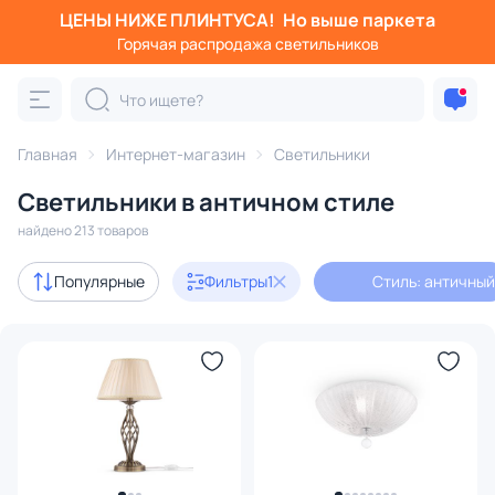
ЦЕНЫ НИЖЕ ПЛИНТУСА!
Но выше паркета
Фильтры
Горячая распродажа светильников
Стиль: античный
Категория:
Все светильники
Главная
Интернет-магазин
Светильники
Люстры
Подвесные светильники
Потолочные светил
Светильники в античном стиле
найдено 213 товаров
Акции
18
Популярные
Фильтры
1
Стиль: античный
с 3D-моделями
8
В наличии
161
Доставка
Бренд