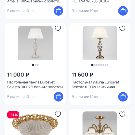
Amelia 10054/1 белый с золотом/
TICIANA WE705.01.304
прозрачный хрусталь Strotskis
В наличии 10 шт.
В наличии 10 шт.
11 000 ₽
11 600 ₽
Настольная лампа Eurosvet
Настольная лампа Eurosvet
Selesta 01002/1 белый с золотом
Selesta 01002/1 античная
бронза
В наличии 10 шт.
В наличии 10 шт.
- 61 %