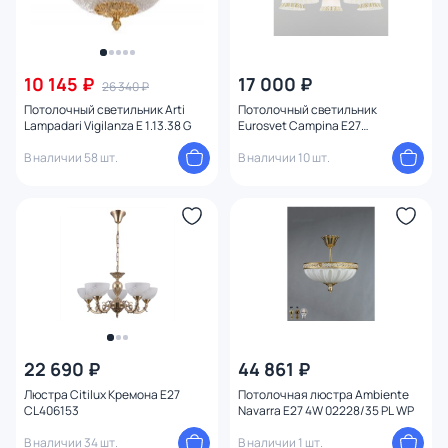
10 145 ₽
17 000 ₽
26 340 ₽
Потолочный светильник Arti
Потолочный светильник
Lampadari Vigilanza E 1.13.38 G
Eurosvet Campina E27
4690389143526
В наличии 58 шт.
В наличии 10 шт.
22 690 ₽
44 861 ₽
Люстра Citilux Кремона E27
Потолочная люстра Ambiente
CL406153
Navarra E27 4W 02228/35 PL WP
В наличии 34 шт.
В наличии 1 шт.