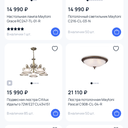
14 990 ₽
14 990 ₽
Цвет
Настольная лампа Maytoni
Потолочный светильник Maytoni
Grace RC247-TL-01-R
C216-CL-03-N
Стиль
1
В наличии 50 шт.
В наличии 1 шт.
Страна
Материал
Вид лампы
Тип помещения
15 990 ₽
21 110 ₽
Форма
Подвесная люстра Citilux
Люстра потолочная Maytoni
Идальго 72W E27 CL434151
Pascal C908-CL-04-R
Форма плафона
В наличии 85 шт.
В наличии 50 шт.
Оформление