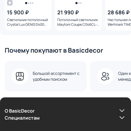
15 900 ₽
21 990 ₽
28 686 ₽
Светильник потолочный
Потолочный светильник
Настольная 
Crystal Lux DENIS D400
Maytoni Coupe C046CL-
Wertmark TIM
CHROME
04N
WE706.01.504
Почему покупают в Basicdecor
Большой ассортимент с
Один к
удобным поиском
менед
О BasicDecor
Cпециалистам