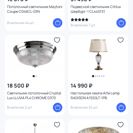
Потолочный светильник Maytoni
Подвесной светильник Citilux
Coupe C046CL-03N
Шербург-1 CL440131
В наличии 44 шт.
В наличии 7 шт.
18 500 ₽
14 990 ₽
Светильник потолочный Crystal
Настольная лампа Arte Lamp
Lux LLUVIA PL4 CHROME D370
RADISON A1550LT-1PB
В наличии 2 шт.
В наличии 34 шт.