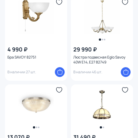
Тема
Конструкция
Мощность ламп
4 990 ₽
29 990 ₽
Бра SAVOY 82751
Люстра подвесная Eglo Savoy
40W E14, E27 82749
В наличии 27 шт.
В наличии 46 шт.
13 070 ₽
31 490 ₽