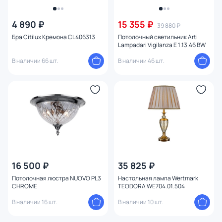
4 890 ₽
15 355 ₽
39 880 ₽
Бра Citilux Кремона CL406313
Потолочный светильник Arti
Lampadari Vigilanza E 1.13.46 BW
В наличии 66 шт.
В наличии 46 шт.
16 500 ₽
35 825 ₽
Потолочная люстра NUOVO PL3
Настольная лампа Wertmark
CHROME
TEODORA WE704.01.504
В наличии 16 шт.
В наличии 10 шт.