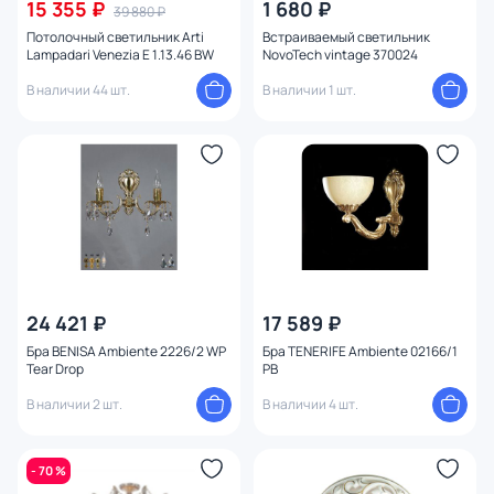
15 355 ₽
1 680 ₽
39 880 ₽
Потолочный светильник Arti
Встраиваемый светильник
Lampadari Venezia E 1.13.46 BW
NovoTech vintage 370024
В наличии 44 шт.
В наличии 1 шт.
24 421 ₽
17 589 ₽
Бра BENISA Ambiente 2226/2 WP
Бра TENERIFE Ambiente 02166/1
Tear Drop
PB
В наличии 2 шт.
В наличии 4 шт.
- 70 %