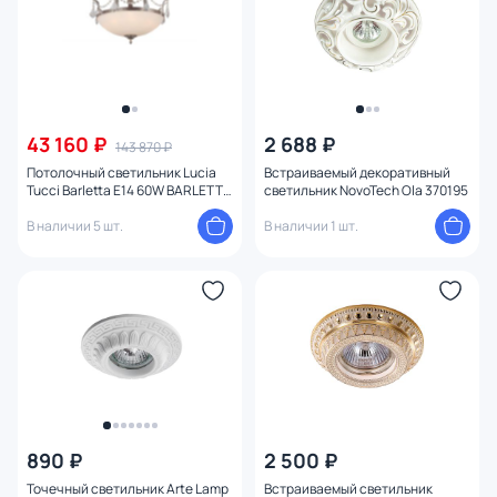
43 160 ₽
2 688 ₽
143 870 ₽
Потолочный светильник Lucia
Встраиваемый декоративный
Tucci Barletta E14 60W BARLETTA
светильник NovoTech Ola 370195
181.8 D620 coffe gold
В наличии 5 шт.
В наличии 1 шт.
890 ₽
2 500 ₽
Точечный светильник Arte Lamp
Встраиваемый светильник