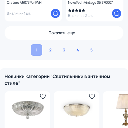
Cratere A5073PL-1WH
NovoTech Vintage 05 370007
В наличии 1 шт.
В наличии 2 шт.
Показать еще ...
1
2
3
4
5
Новинки категории "Светильники в античном
стиле"