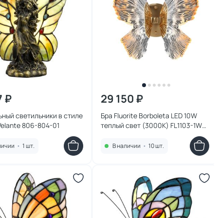
7 ₽
29 150 ₽
ный светильники в стиле
Бра Fluorite Borboleta LED 10W
 Velante 806-804-01
теплый свет (3000K) FL1103-1W4
золото
личии
•
1 шт.
В наличии
•
10 шт.