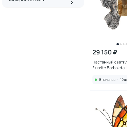
29 150 ₽
Настенный светил
Fluorite Borboleta
свет (3000K) FL11
В наличии
•
10 ш