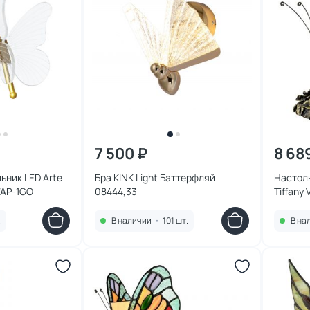
7 500 ₽
8 68
ьник LED Arte
Бра KINK Light Баттерфляй
Настоль
7AP-1GO
08444,33
Tiffany
.
В наличии
•
101 шт.
В на