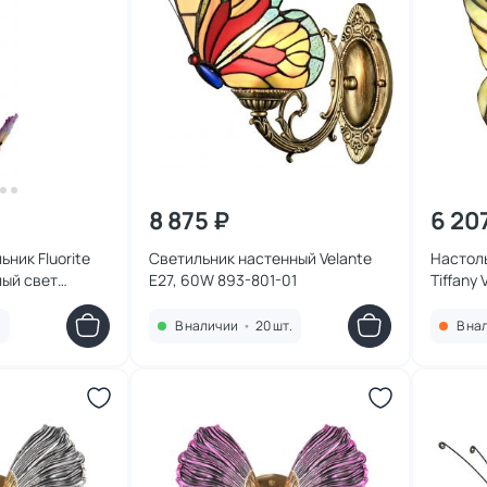
8 875 ₽
6 20
ник Fluorite
Светильник настенный Velante
Настоль
лый свет
E27, 60W 893-801-01
Tiffany
3 золото
.
В наличии
•
20 шт.
В на