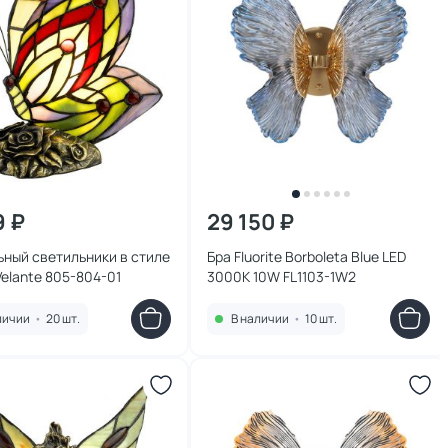
9 ₽
29 150 ₽
ный светильники в стиле
Бра Fluorite Borboleta Blue LED
 Velante 805-804-01
3000K 10W FL1103-1W2
личии
•
20 шт.
В наличии
•
10 шт.