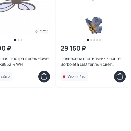
90 ₽
29 150 ₽
ная люстра iLedex Flower
Подвесной светильник Fluorite
 X8852-4 WH
Borboleta LED теплый свет
(3000K) FL1103-1P2 золото
няйте
Уточняйте