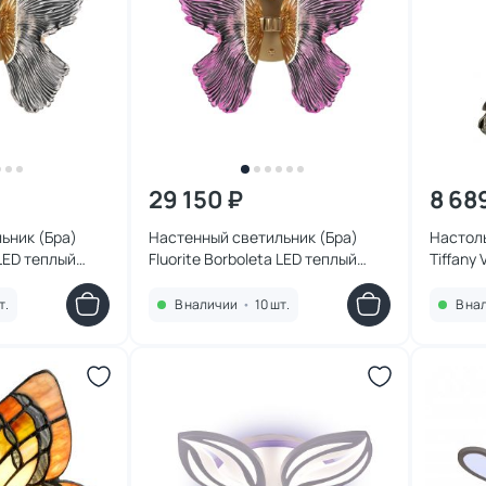
29 150 ₽
8 68
ьник (Бра)
Настенный светильник (Бра)
Настоль
 LED теплый
Fluorite Borboleta LED теплый
Tiffany
03-1W1 золото
свет (3000K) FL1103-1W3 золото
т.
В наличии
•
10 шт.
В на