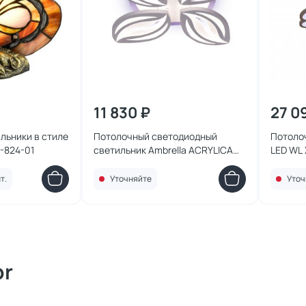
11 830 ₽
27 0
льники в стиле
Потолочный светодиодный
Потолоч
5-824-01
светильник Ambrella ACRYLICA
LED WL
FA507
т.
Уточняйте
Уточ
or