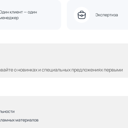
Один клиент — один
Экспертиза
менеджер
авайте
о новинках и специальных предложениях первыми
льности
кламных материалов