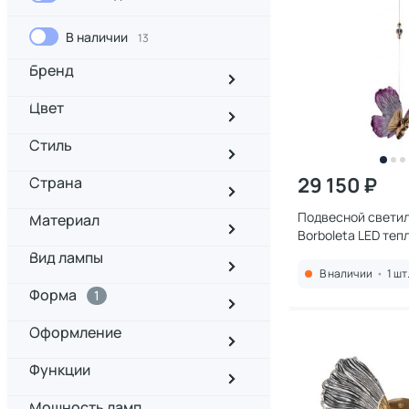
В наличии
13
Бренд
Цвет
Стиль
29 150 ₽
Страна
Подвесной светиль
Материал
Borboleta LED теп
(3000K) FL1103-1P
Вид лампы
В наличии
•
1 шт
Форма
1
Оформление
Функции
Мощность ламп