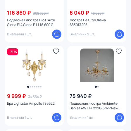
118 860 ₽
8 040 ₽
308 720 ₽
16 080 ₽
Подвесная люстра Dio D'Arte
Люстра De City Свеча
Gloria E14 Gloria E 1.1.18.600 G
683013205
В наличии 1 шт.
В наличии 2 шт.
- 71 %
9 999 ₽
75 940 ₽
34 354 ₽
Бра Lightstar Ampollo 786622
Подвесная люстра Ambiente
Benisa 4W E14 2226/5 WP New
Leaf
В наличии 1 шт.
В наличии 1 шт.