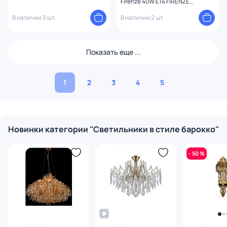
Firenze 40W E14 FIRENZE
1780.30.3 antique gold
В наличии 3 шт.
В наличии 2 шт.
Показать еще ...
1
2
3
4
5
Новинки категории "Светильники в стиле барокко"
- 50 %