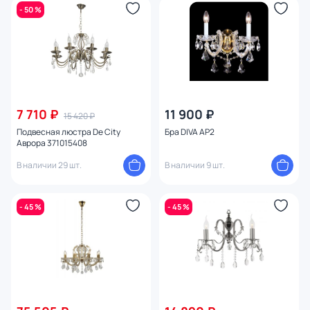
- 50 %
7 710 ₽
11 900 ₽
15 420 ₽
Подвесная люстра De City
Бра DIVA AP2
Аврора 371015408
В наличии 29 шт.
В наличии 9 шт.
- 45 %
- 45 %