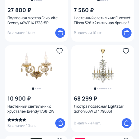
27 800 ₽
7 560 ₽
Цвет
Подвесная люстра Favourite
Настенный светильник Eurosvet
Brendy 40W E14 1738-5P
Elisha 3281/2 античная бронза/
Стиль
1
прозрачный хрусталь Strotskis
В наличии 14 шт.
В наличии 10 шт.
Страна
Материал
Вид лампы
Тип помещения
10 900 ₽
68 299 ₽
Оформление
Настенный светильник с
Люстра подвесная Lightstar
хрусталем Brendy 1738-2W
Schon 60W E14 790061
Функции
В наличии 4 шт.
В наличии 10 шт.
Конструкция