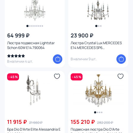
64 999 ₽
23 900 ₽
Люстра подвесная Lightstar
Люстра Crystal Lux MERCEDES
Schon 60W E14 790064
E14 MERCEDES SP6
CHROME/SMOKE
В наличии 9 шт.
В наличии 4 шт.
- 45 %
- 45 %
11 915 ₽
155 210 ₽
21 660 ₽
282 200 ₽
Бра Dio D'Arte Elite Alessandria E
Подвесная люстра Dio D'Arte