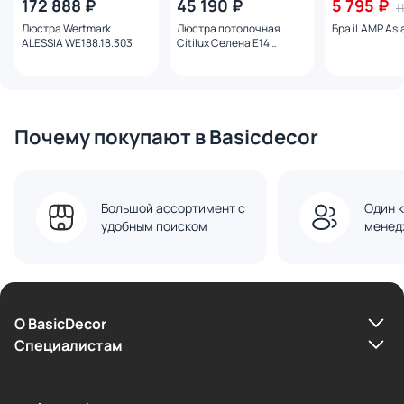
172 888 ₽
45 190 ₽
5 795 ₽
1
Люстра Wertmark
Люстра потолочная
Бра iLAMP Asi
ALESSIA WE188.18.303
Citilux Селена E14
CL302183
Почему покупают в Basicdecor
Большой ассортимент с
Один к
удобным поиском
менед
О BasicDecor
Cпециалистам