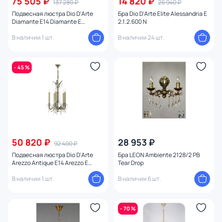
75 505 ₽
14 820 ₽
137 280 ₽
26 940 ₽
Подвесная люстра Dio D'Arte
Бра Dio D'Arte Elite Alessandria E
Diamante E14 Diamante E
2.1.2.600 N
1.1.8.600 G
В наличии 1 шт.
В наличии 24 шт.
- 45 %
50 820 ₽
28 953 ₽
92 400 ₽
Подвесная люстра Dio D'Arte
Бра LEON Ambiente 2128/2 PB
Arezzo Antique E14 Arezzo E
Tear Drop
1.1.5.600 A
В наличии 1 шт.
В наличии 6 шт.
- 70 %