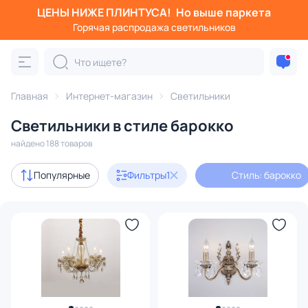
ЦЕНЫ НИЖЕ ПЛИНТУСА!
Но выше паркета
Фильтры
Горячая распродажа светильников
Стиль: барокко
Категория:
Все светильники
Главная
Интернет-магазин
Светильники
Люстры
Подвесные светильники
Потолочные светил
Светильники в стиле барокко
найдено 188 товаров
Акции
87
Популярные
Фильтры
1
Стиль: барокко
с 3D-моделями
33
В наличии
153
Доставка
Бренд