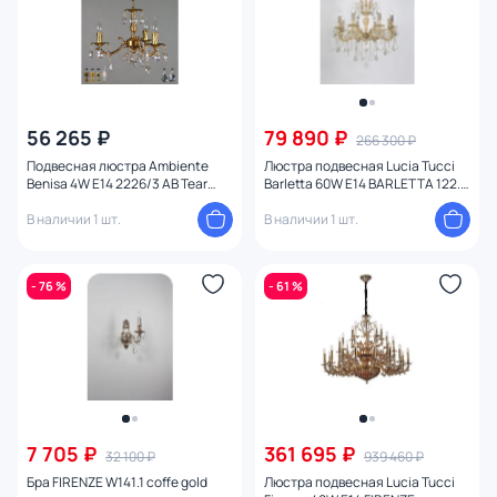
56 265 ₽
79 890 ₽
266 300 ₽
Подвесная люстра Ambiente
Люстра подвесная Lucia Tucci
Benisa 4W E14 2226/3 AB Tear
Barletta 60W E14 BARLETTA 122.8
Drop
cream white
В наличии 1 шт.
В наличии 1 шт.
- 76 %
- 61 %
7 705 ₽
361 695 ₽
32 100 ₽
939 460 ₽
Бра FIRENZE W141.1 coffe gold
Люстра подвесная Lucia Tucci