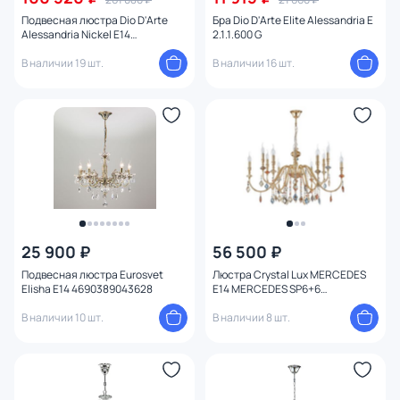
Подвесная люстра Dio D'Arte
Бра Dio D'Arte Elite Alessandria E
Alessandria Nickel E14
2.1.1.600 G
Alessandria E 1.1.L.16.600 N
В наличии 19 шт.
В наличии 16 шт.
25 900 ₽
56 500 ₽
Подвесная люстра Eurosvet
Люстра Crystal Lux MERCEDES
Elisha E14 4690389043628
E14 MERCEDES SP6+6
GOLD/COLOR
В наличии 10 шт.
В наличии 8 шт.