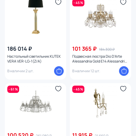
- 45 %
Мощность ламп
186 014 ₽
101 365 ₽
184 300 ₽
Настольный светильник KUTEK
Подвесная люстра Dio D'Arte
VERA VER-LG-1(Z/A)
Alessandria Gold E14 Alessandria
E 1.1.10.699 G
В наличии 2 шт.
В наличии 12 шт.
- 61 %
- 45 %
100 520 ₽
11 915 ₽
261 080 ₽
21 660 ₽