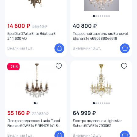
14 600 ₽
40 800 ₽
26 540 ₽
Бра Dio D'Arte Elite Briatico E
Подвесной светильник Eurosvet
2.1.1.600 AG
Elisha E14 4690389044618
В наличии 1 шт.
В наличии 10 шт.
- 76 %
55 160 ₽
64 999 ₽
229 830 ₽
Люстра подвесная Lucia Tucci
Люстра подвесная Lightstar
Firenze 60W E14 FIRENZE 141.8
Schon 60W E14 790062
antique
В наличии 1 шт.
В наличии 12 шт.