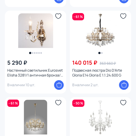
- 61 %
5 290 ₽
140 015 ₽
363 660 ₽
Настенный светильник Eurosvet
Подвесная люстра Dio D'Arte
Elisha 3281/1 античная бронза/
Gloria E14 Gloria E 1.1.24.600 G
прозрачный хрусталь Strotskis
В наличии 10 шт.
В наличии 2 шт.
- 61 %
- 50 %