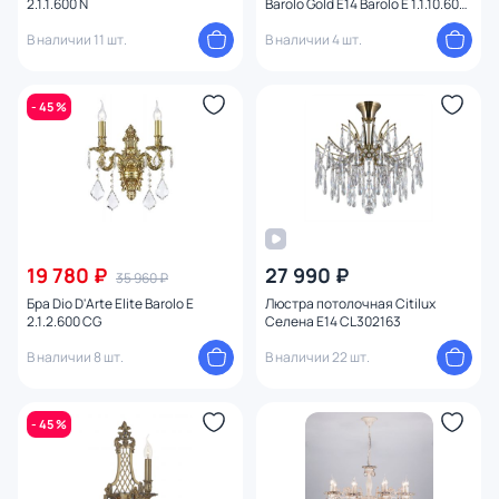
2.1.1.600 N
Barolo Gold E14 Barolo E 1.1.10.600
CG
В наличии 11 шт.
В наличии 4 шт.
- 45 %
19 780 ₽
27 990 ₽
35 960 ₽
Бра Dio D'Arte Elite Barolo E
Люстра потолочная Citilux
2.1.2.600 CG
Селена E14 CL302163
В наличии 8 шт.
В наличии 22 шт.
- 45 %