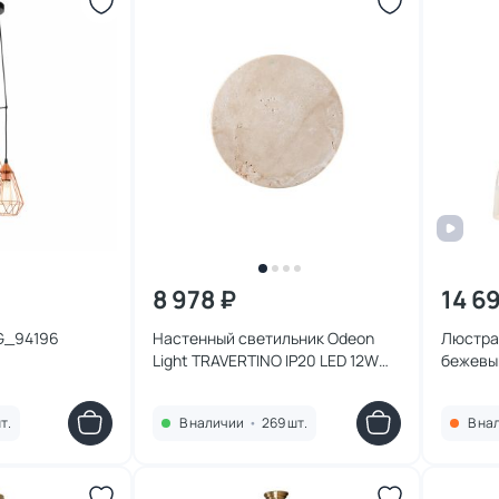
8 978 ₽
14 6
G_94196
Настенный светильник Odeon
Люстра 
Light TRAVERTINO IP20 LED 12W
бежевый
3000K 220V 6625/8WL
т.
В наличии
•
269 шт.
В на