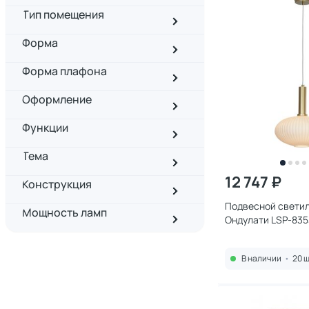
Тип помещения
Форма
Форма плафона
Оформление
Функции
Тема
12 747 ₽
Конструкция
Подвесной светил
Мощность ламп
Ондулати LSP-835
В наличии
•
20 ш