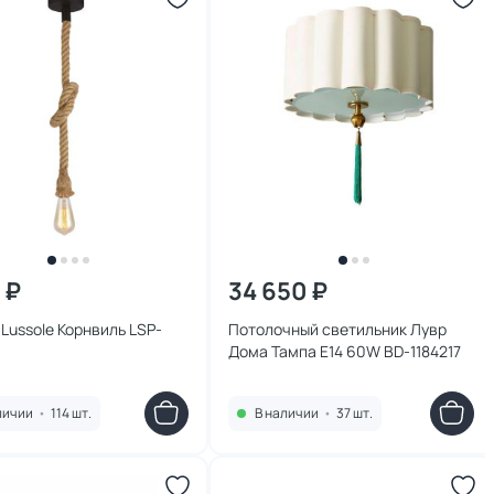
 ₽
34 650 ₽
Lussole Корнвиль LSP-
Потолочный светильник Лувр
Дома Тампа E14 60W BD-1184217
личии
•
114 шт.
В наличии
•
37 шт.