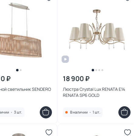
90 ₽
18 900 ₽
ной светильник SENDERO
Люстра Crystal Lux RENATA E14
RENATA SP6 GOLD
личии
•
3 шт.
В наличии
•
1 шт.