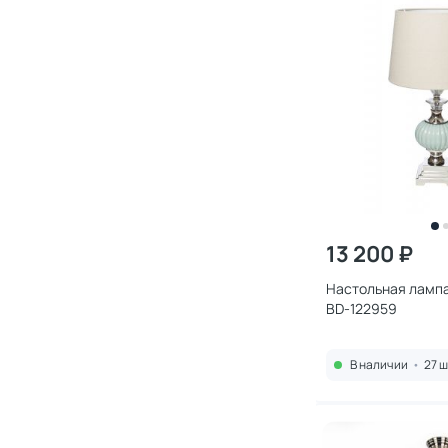
13 200 ₽
Настольная лампа
BD-122959
В наличии
•
27 ш