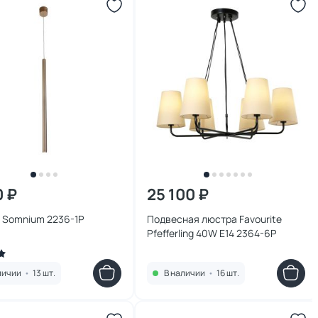
0 ₽
25 100 ₽
 Somnium 2236-1P
Подвесная люстра Favourite
Pfefferling 40W E14 2364-6P
личии
•
13 шт.
В наличии
•
16 шт.