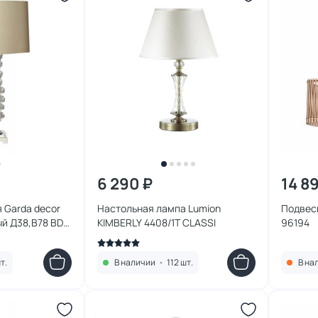
6 290 ₽
14 8
 Garda decor
Настольная лампа Lumion
Подвес
й Д38,В78 BD-
KIMBERLY 4408/1T CLASSI
96194
т.
В наличии
•
112 шт.
В на