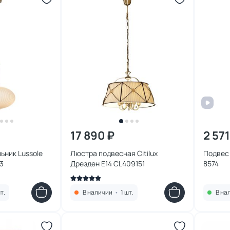
17 890 ₽
2 571
ьник Lussole
Люстра подвесная Citilux
Подвес 
3
Дрезден E14 CL409151
8574
т.
В наличии
•
1 шт.
В на