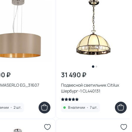
90 ₽
31 490 ₽
 MASERLO EG_31607
Подвесной светильник Citilux
Шербург-1 CL440131
личии
•
2 шт.
В наличии
•
7 шт.