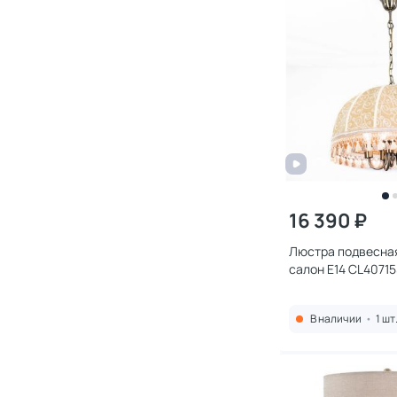
16 390 ₽
Люстра подвесная 
салон E14 CL40715
В наличии
•
1 шт