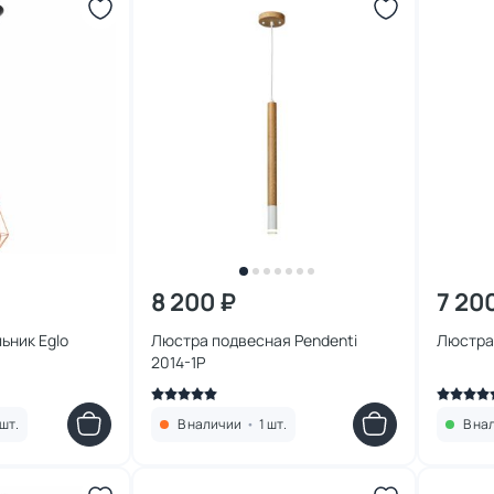
8 200 ₽
7 20
ьник Eglo
Люстра подвесная Pendenti
Люстра
2014-1P
шт.
В наличии
•
1 шт.
В на