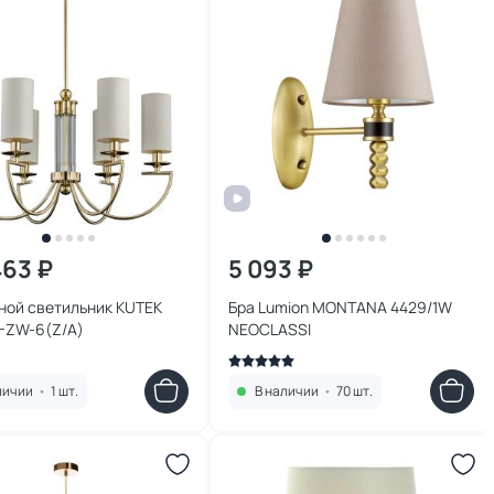
463 ₽
5 093 ₽
ной светильник KUTEK
Бра Lumion MONTANA 4429/1W
A-ZW-6(Z/A)
NEOCLASSI
личии
•
1 шт.
В наличии
•
70 шт.