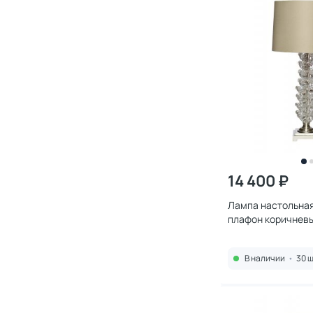
14 400 ₽
Лампа настольная
плафон коричневы
119518
В наличии
•
30 ш