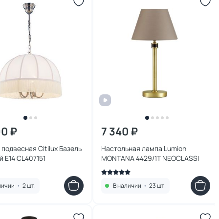
90 ₽
7 340 ₽
подвесная Citilux Базель
Настольная лампа Lumion
 E14 CL407151
MONTANA 4429/1T NEOCLASSI
личии
•
2 шт.
В наличии
•
23 шт.