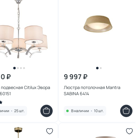
90 ₽
9 997 ₽
подвесная Citilux Эвора
Люстра потолочная Mantra
60151
SABINA 6414
личии
•
25 шт.
В наличии
•
10 шт.