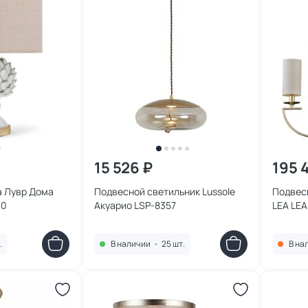
15 526 ₽
195 
а Лувр Дома
Подвесной светильник Lussole
Подвес
90
Акуарио LSP-8357
LEA LE
.
В наличии
•
25 шт.
В на