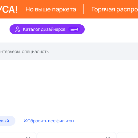
УСА!
Но выше паркета
Горячая распр
Каталог дизайнеров
евый
Сбросить все фильтры