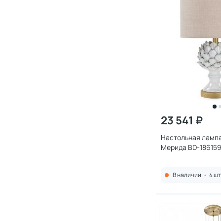
23 541 ₽
Настольная ламп
Мерида BD-18615
В наличии
•
4 шт