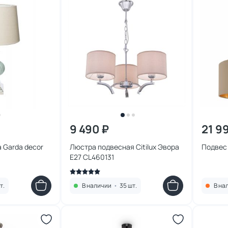
9 490 ₽
21 9
 Garda decor
Люстра подвесная Citilux Эвора
Подвес
E27 CL460131
т.
В наличии
•
35 шт.
В на