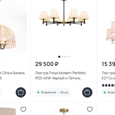
29 500 ₽
15 3
Citilux Базель
Люстра Freya Modern Perfetto
Люстра 
5
IP20 40W Черный и Латунь
E27 CL4
FR5098PL-08BBS
.
В наличии
•
24 шт.
В на