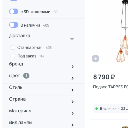
с 3D-моделями
90
В наличии
405
Доставка
Стандартная
405
Под заказ
114
Бренд
Цвет
8 790 ₽
1
Стиль
Подвес TARBES E
Страна
В наличии
•
23 ш
Материал
Вид лампы