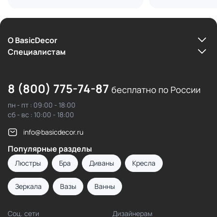
О BasicDecor
Cпециалистам
8 (800) 775-74-87
бесплатно по России
пн - пт : 09:00 - 18:00
сб - вс : 10:00 - 18:00
info@basicdecor.ru
Популярные разделы
Люстры
Бра
Диваны
Кресла
Зеркала
Вазы
Ванны
Соц. сети
Дизайнерам