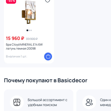
- 60 %
15 960 ₽
39 900 ₽
Бра Cloyd MINERAL E14 6W
латунь темная 20098
В наличии 1 шт.
Почему покупают в Basicdecor
Большой ассортимент с
Один к
удобным поиском
менед