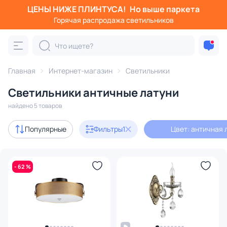
ЦЕНЫ НИЖЕ ПЛИНТУСА!
Но выше паркета
Фильтры
Горячая распродажа светильников
Цвет: античная латунь
Категория:
Все светильники
Главная
Интернет-магазин
Светильники
Люстры
Подвесные светильники
Потолочные светил
Светильники античные латуни
найдено 5 товаров
Акции
2
Популярные
Фильтры
1
Цвет: античная 
с 3D-моделями
1
- 62 %
В наличии
5
Бренд
Цвет
1