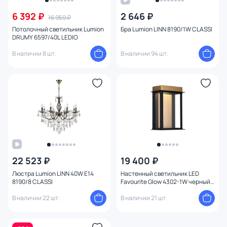
6 392 ₽
2 646 ₽
16 959 ₽
Стиль
Потолочный светильник Lumion
Бра Lumion LINN 8190/1W CLASSI
DRUMY 6597/40L LEDIO
Страна
В наличии 8 шт.
В наличии 94 шт.
Материал
Вид лампы
Форма
Мощность ламп
22 523 ₽
19 400 ₽
Люстра Lumion LINN 40W E14
Настенный светильник LED
8190/8 CLASSI
Favourite Glow 4302-1W черный,
античная латунь
В наличии 22 шт.
В наличии 21 шт.