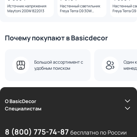
Источник напряжения
Настенный светильник
Настенный св
Maytoni 200W 822013
Freya Terra G9 30W
Freya Terra G
FR5582WL-01GF
FR5582WL-01
Почему покупают в Basicdecor
Большой ассортимент с
Один к
удобным поиском
менед
О BasicDecor
Cпециалистам
8 (800) 775-74-87
бесплатно по России