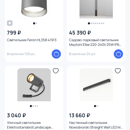
799 ₽
45 390 ₽
Светильник Feron HL358 41913
Садово-парковый светильник
Maytoni Elbe 220-240V 25W IP65
3000K 2 м O424FL-L25GF
В наличии 100 шт.
В наличии 24 шт.
3 040 ₽
13 660 ₽
Уличный светильник
Настенный светильник
Elektrostandard Landscape
Nowodvorski Straight Wall LED M