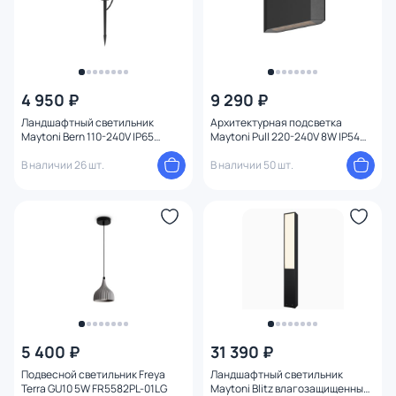
4 950 ₽
9 290 ₽
Ландшафтный светильник
Архитектурная подсветка
Maytoni Bern 110-240V IP65
Maytoni Pull 220-240V 8W IP54
3000K 0,13 м O050FL-L2GF3K
3000K O412WL-L8GF3K
В наличии 26 шт.
В наличии 50 шт.
5 400 ₽
31 390 ₽
Подвесной светильник Freya
Ландшафтный светильник
Terra GU10 5W FR5582PL-01LG
Maytoni Blitz влагозащищенный