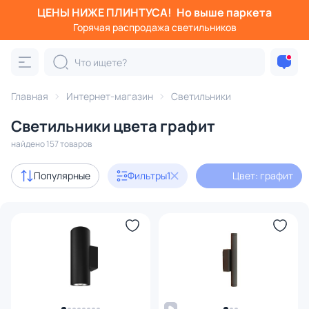
ЦЕНЫ НИЖЕ ПЛИНТУСА!
Но выше паркета
Фильтры
Горячая распродажа светильников
Цвет: графит
Категория:
Все светильники
Главная
Интернет-магазин
Светильники
Люстры
Подвесные светильники
Потолочные светил
Светильники цвета графит
найдено 157 товаров
В наличии
96
Популярные
Фильтры
1
Цвет: графит
Доставка
Бренд
Цвет
1
Стиль