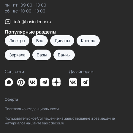
пн - пт : 09:00 - 18:00
сб - вс : 10:00 - 18:00
info@basicdecor.ru
Популярные разделы
Люстры
Бра
Диваны
Кресла
Зеркала
Вазы
Ванны
Соц. сети
Дизайнерам
Оферта
Политика конфиденциальности
Пользовательское Соглашение на заимствование и размещение
материалов на Сайте basicdecor.ru