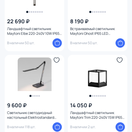
22 690 ₽
8 190 ₽
Ландшафтный светильник
Встраиваемый светильник
Maytoni Elbe 220-240V 10W IP65
Maytoni Ghost IP65 LED
3000K 1 м O424FL-L10GF
4000К(белый) 12W O488DL-
В наличии 50 шт.
L12GF4K
В наличии 50 шт.
9 600 ₽
14 050 ₽
Светильник светодиодный
Ландшафтный светильник
настольный Elektrostandard
Maytoni Trim 220-240V 15W IP65
Great TL70240, графит
0,255 м O455FL-01GF
В наличии 118 шт.
В наличии 2 шт.