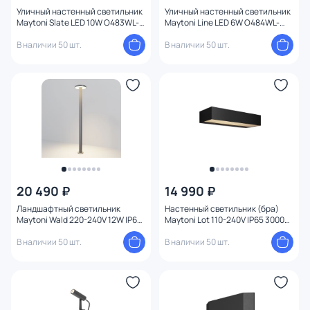
Уличный настенный светильник
Уличный настенный светильник
Maytoni Slate LED 10W O483WL-
Maytoni Line LED 6W O484WL-
L10GF3K
L6GF3K
В наличии 50 шт.
В наличии 50 шт.
20 490 ₽
14 990 ₽
Ландшафтный светильник
Настенный светильник (бра)
Maytoni Wald 220-240V 12W IP65
Maytoni Lot 110-240V IP65 3000K
3000K 0,8 м O420FL-L12GF1
O428WL-L20GF3K
В наличии 50 шт.
В наличии 50 шт.