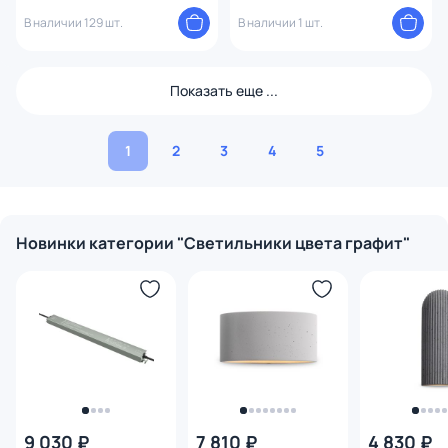
35146/S графит
3000K 16W 7561
В наличии 129 шт.
В наличии 1 шт.
Показать еще ...
1
2
3
4
5
Новинки категории "Светильники цвета графит"
9 030 ₽
7 810 ₽
4 830 ₽