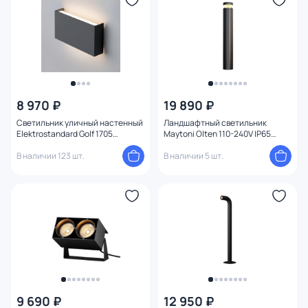
8 970 ₽
19 890 ₽
Светильник уличный настенный
Ландшафтный светильник
Elektrostandard Golf 1705
Maytoni Olten 110-240V IP65
TECHNO LED графит
3000K 0,8 м O591FL-L12GF3K1
В наличии 123 шт.
В наличии 5 шт.
9 690 ₽
12 950 ₽