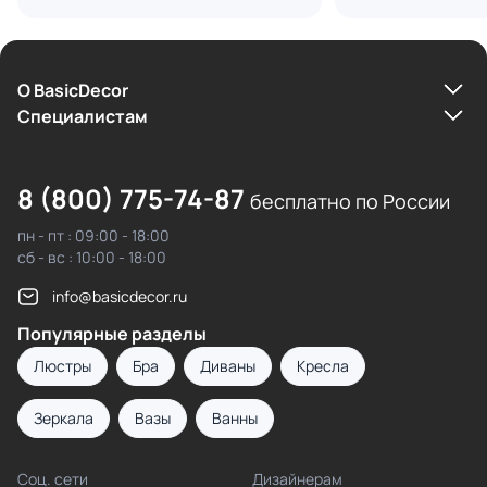
О BasicDecor
Cпециалистам
8 (800) 775-74-87
бесплатно по России
пн - пт : 09:00 - 18:00
сб - вс : 10:00 - 18:00
info@basicdecor.ru
Популярные разделы
Люстры
Бра
Диваны
Кресла
Зеркала
Вазы
Ванны
Соц. сети
Дизайнерам