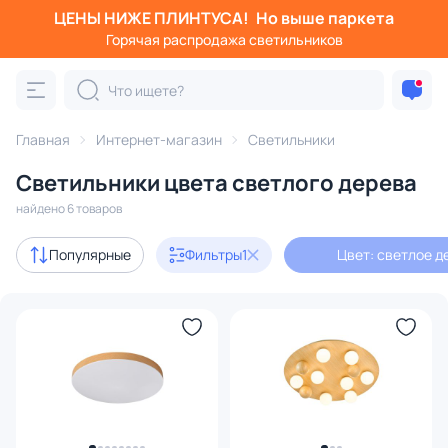
ЦЕНЫ НИЖЕ ПЛИНТУСА!
Но выше паркета
Фильтры
Горячая распродажа светильников
Цвет: светлое дерево
Категория:
Все светильники
Главная
Интернет-магазин
Светильники
Люстры
Подвесные светильники
Потолочные светил
Светильники цвета светлого дерева
найдено 6 товаров
В наличии
6
Популярные
Фильтры
1
Цвет: светлое д
Бренд
Цвет
1
Стиль
Материал