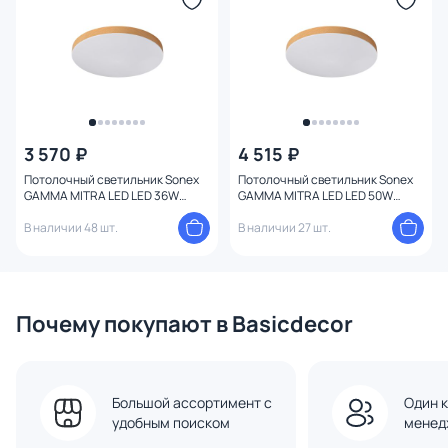
3 570 ₽
4 515 ₽
Потолочный светильник Sonex
Потолочный светильник Sonex
GAMMA MITRA LED LED 36W
GAMMA MITRA LED LED 50W
4000K IP54 7761/36L
3000-4000-6500K IP54 7761/50L
В наличии 48 шт.
В наличии 27 шт.
Почему покупают в Basicdecor
Большой ассортимент с
Один к
удобным поиском
менед