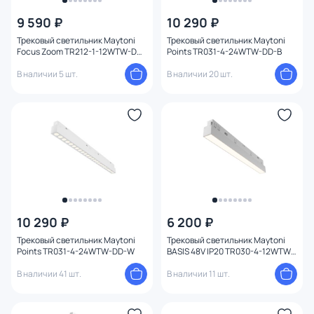
9 590 ₽
10 290 ₽
Форма плафона
Трековый светильник Maytoni
Трековый светильник Maytoni
Focus Zoom TR212-1-12WTW-DD-
Points TR031-4-24WTW-DD-B
Конструкция
Z-B
В наличии 5 шт.
В наличии 20 шт.
Умный дом
1
10 290 ₽
6 200 ₽
Трековый светильник Maytoni
Трековый светильник Maytoni
Points TR031-4-24WTW-DD-W
BASIS 48V IP20 TR030-4-12WTW-
DD-W
В наличии 41 шт.
В наличии 11 шт.