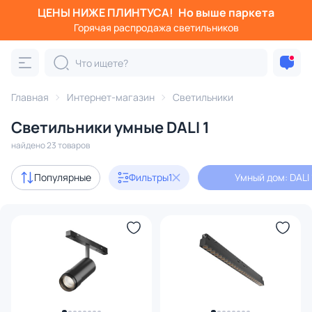
ЦЕНЫ НИЖЕ ПЛИНТУСА!
Но выше паркета
Фильтры
Горячая распродажа светильников
Умный дом: DALI 1
Категория:
Все светильники
Главная
Интернет-магазин
Светильники
Люстры
Подвесные светильники
Потолочные светил
Светильники умные DALI 1
найдено 23 товаров
В наличии
23
Популярные
Фильтры
1
Умный дом: DALI 
Цвет
Стиль
Страна
Материал