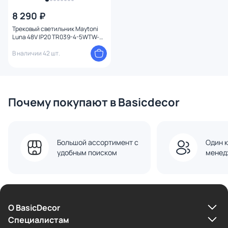
8 290 ₽
Трековый светильник Maytoni
Luna 48V IP20 TR039-4-5WTW-
DD-B
В наличии 42 шт.
Почему покупают в Basicdecor
Большой ассортимент с
Один к
удобным поиском
менед
О BasicDecor
Cпециалистам