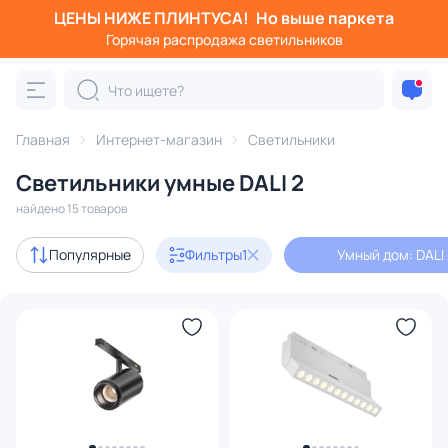
ЦЕНЫ НИЖЕ ПЛИНТУСА!
Но выше паркета
Фильтры
Горячая распродажа светильников
Умный дом: DALI 2
Категория:
Все светильники
Главная
Интернет-магазин
Светильники
Люстры
Подвесные светильники
Потолочные светил
Светильники умные DALI 2
найдено 15 товаров
В наличии
15
Популярные
Фильтры
1
Умный дом: DALI
Цвет
Стиль
Форма
Форма плафона