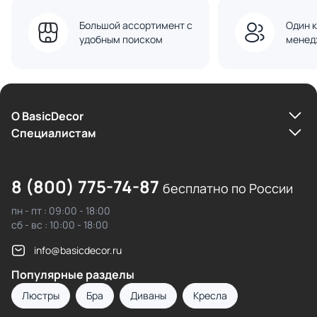
Большой ассортимент с
Один к
удобным поиском
менед
О BasicDecor
Cпециалистам
8 (800) 775-74-87
бесплатно по России
пн - пт : 09:00 - 18:00
сб - вс : 10:00 - 18:00
info@basicdecor.ru
Популярные разделы
Люстры
Бра
Диваны
Кресла