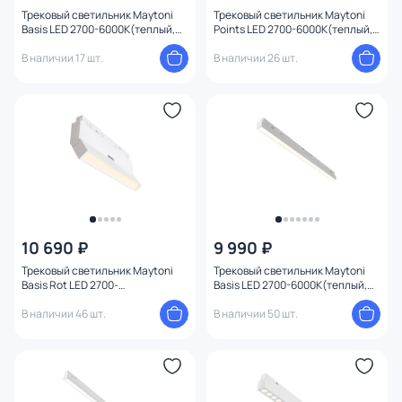
Трековый светильник Maytoni
Трековый светильник Maytoni
Basis LED 2700-6000К(теплый,
Points LED 2700-6000К(теплый,
белый, холодный) 30W TR030-4-
белый, холодный) 12W TR031-4-
30WTW-DD2-B
В наличии 17 шт.
12WTW-DD2-W
В наличии 26 шт.
10 690 ₽
9 990 ₽
Трековый светильник Maytoni
Трековый светильник Maytoni
Basis Rot LED 2700-
Basis LED 2700-6000К(теплый,
6000К(теплый, белый,
белый, холодный) 24W TR030-4-
холодный) 12W TR036-4-12WTW-
В наличии 46 шт.
24WTW-DD2-W
В наличии 50 шт.
DD2-W