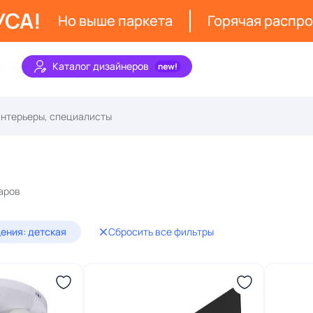
УСА!
Но выше паркета
Горячая распр
Каталог дизайнеров
аров
ения: детская
Сбросить все фильтры