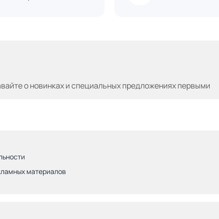
авайте
о новинках и специальных предложениях первыми
льности
кламных материалов