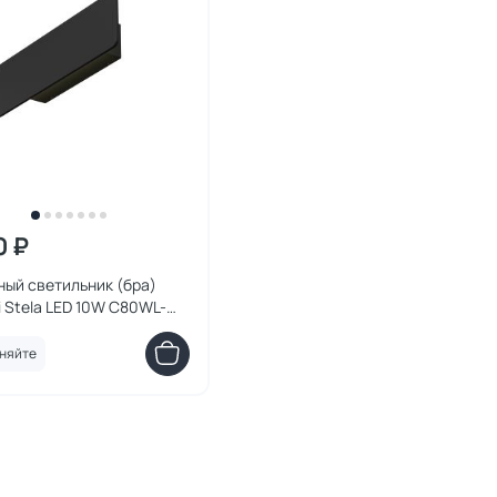
0 ₽
ый светильник (бра)
 Stela LED 10W C80WL-
B
няйте