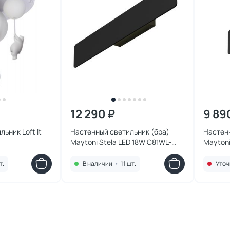
12 290 ₽
9 89
ьник Loft It
Настенный светильник (бра)
Настенн
Maytoni Stela LED 18W C81WL-
Maytoni
18W3K-B
10W3K-
т.
В наличии
•
11 шт.
Уточ