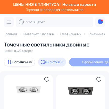
ЦЕНЫ НИЖЕ ПЛИНТУСА!
Но выше паркета
Фильтры
Горячая распродажа светильников
Оформление: двойные
Категория:
Точечные светильники
Главная
Интернет-магазин
Светильники
Точечные св
Точечные светильники двойные
ильники
для натяжных потолков
двойные
настенные
найдено 322 товаров
Акции
55
Популярные
Фильтры
1
Оформление: дв
с 3D-моделями
58
Дизайнерский свет
121
В наличии
240
Доставка