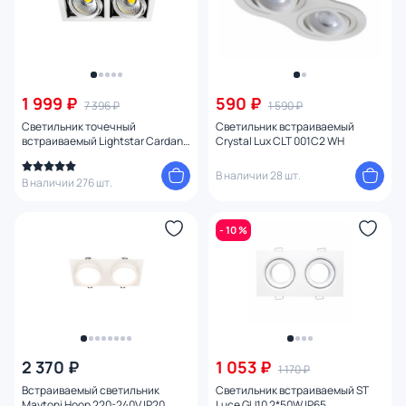
1 999 ₽
590 ₽
7 396 ₽
1 590 ₽
Светильник точечный
Светильник встраиваемый
встраиваемый Lightstar Cardano
Crystal Lux CLT 001C2 WH
214120 белый
В наличии 28 шт.
В наличии 276 шт.
- 10 %
2 370 ₽
1 053 ₽
1 170 ₽
Встраиваемый светильник
Светильник встраиваемый ST
Maytoni Hoop 220-240V IP20
Luce GU10 2*50W IP65