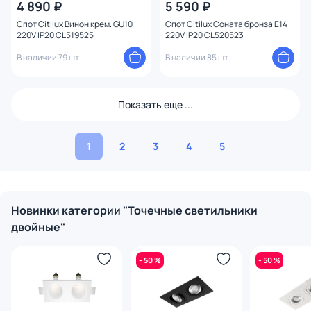
4 890 ₽
5 590 ₽
Спот Citilux Винон крем. GU10
Спот Citilux Соната бронза E14
220V IP20 CL519525
220V IP20 CL520523
В наличии 79 шт.
В наличии 85 шт.
Показать еще ...
1
2
3
4
5
Новинки категории "Точечные светильники
двойные"
- 50 %
- 50 %