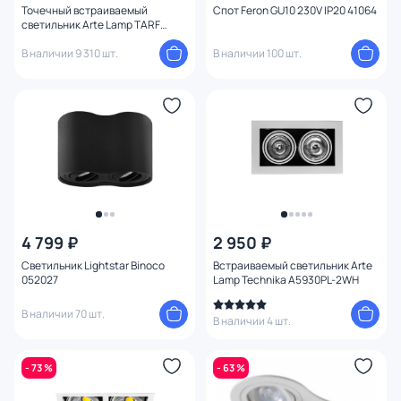
Точечный встраиваемый
Спот Feron GU10 230V IP20 41064
светильник Arte Lamp TARF
A2168PL-2WH
В наличии 9 310 шт.
В наличии 100 шт.
4 799 ₽
2 950 ₽
Светильник Lightstar Binoco
Встраиваемый светильник Arte
052027
Lamp Technika A5930PL-2WH
В наличии 70 шт.
В наличии 4 шт.
- 73 %
- 63 %