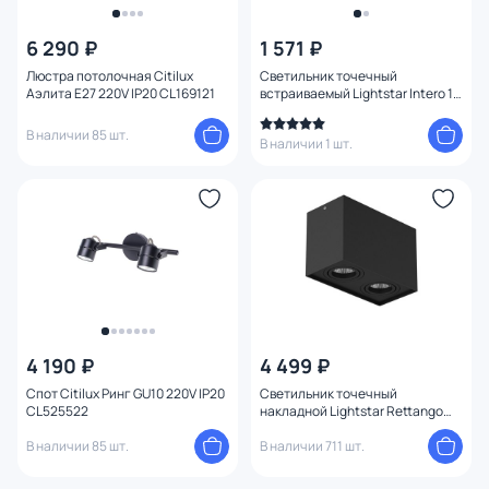
6 290 ₽
1 571 ₽
Люстра потолочная Citilux
Светильник точечный
Аэлита E27 220V IP20 CL169121
встраиваемый Lightstar Intero 16
214226
В наличии 85 шт.
В наличии 1 шт.
4 190 ₽
4 499 ₽
Спот Citilux Ринг GU10 220V IP20
Светильник точечный
CL525522
накладной Lightstar Rettango
052087
В наличии 85 шт.
В наличии 711 шт.