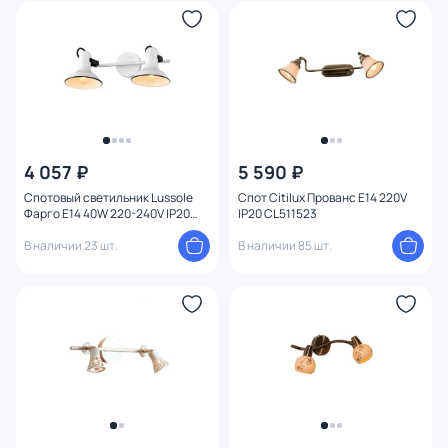
4 057 ₽
5 590 ₽
Спотовый светильник Lussole
Спот Citilux Прованс E14 220V
Фарго E14 40W 220-240V IP20
IP20 CL511523
LSP-8802
В наличии 23 шт.
В наличии 85 шт.