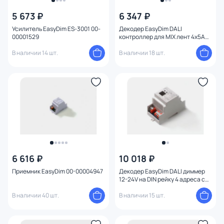
5 673 ₽
6 347 ₽
Усилитель EasyDim ES-3001 00-
Декодер EasyDim DALI
00001529
контроллер для MIX лент 4х5А
00-00004049
В наличии 14 шт.
В наличии 18 шт.
6 616 ₽
10 018 ₽
Приемник EasyDim 00-00004947
Декодер EasyDim DALI диммер
12-24V на DIN рейку 4 адреса с
функцией push-dim 00-00019609
В наличии 40 шт.
В наличии 15 шт.