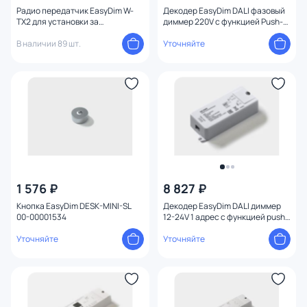
Радио передатчик EasyDim W-
Декодер EasyDim DALI фазовый
TX2 для установки за
диммер 220V с функцией Push-
выключателями других
dim 00-00015610
производителей на 2 зоны 00-
В наличии 89 шт.
Уточняйте
00003442
1 576 ₽
8 827 ₽
Кнопка EasyDim DESK-MINI-SL
Декодер EasyDim DALI диммер
00-00001534
12-24V 1 адрес с функцией push-
dim 00-00019607
Уточняйте
Уточняйте