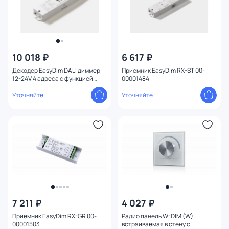
10 018 ₽
6 617 ₽
Декодер EasyDim DALI диммер
Приемник EasyDim RX-ST 00-
12-24V 4 адреса с функцией
00001484
push-dim 00-00019608
Уточняйте
Уточняйте
7 211 ₽
4 027 ₽
Приемник EasyDim RX-GR 00-
Радио панель W-DIM (W)
00001503
встраиваемая в стену с