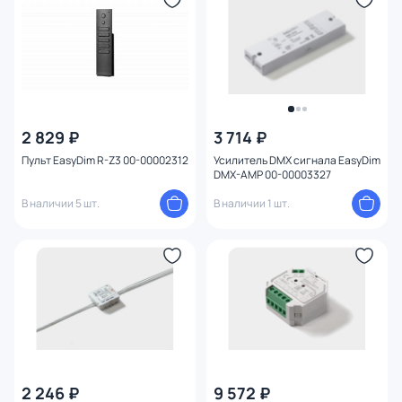
2 829 ₽
3 714 ₽
Пульт EasyDim R-Z3 00-00002312
Усилитель DMX сигнала EasyDim
DMX-AMP 00-00003327
В наличии 5 шт.
В наличии 1 шт.
2 246 ₽
9 572 ₽