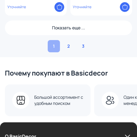
валкодером на 1 зону 00-
Уточняйте
00001508 белая
Уточняйте
Показать еще ...
1
2
3
Почему покупают в Basicdecor
Большой ассортимент с
Один к
удобным поиском
менед
О BasicDecor