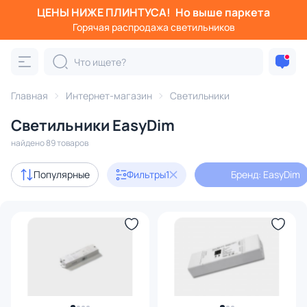
ЦЕНЫ НИЖЕ ПЛИНТУСА!
Но выше паркета
Фильтры
Горячая распродажа светильников
Бренд: EasyDim
Категория:
Все светильники
Главная
Интернет-магазин
Светильники
Люстры
Подвесные светильники
Потолочные светил
Светильники EasyDim
найдено 89 товаров
В наличии
29
Популярные
Фильтры
1
Бренд: EasyDim
Бренд
1
Серия
Цвет