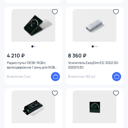
4 210 ₽
8 360 ₽
Радио пульт DESK-RGB с
Усилитель EasyDim ES-3002 00-
валкодером на 1 зону для RGB
00001530
ленты 00-00001516
В наличии 3 шт.
В наличии 182 шт.