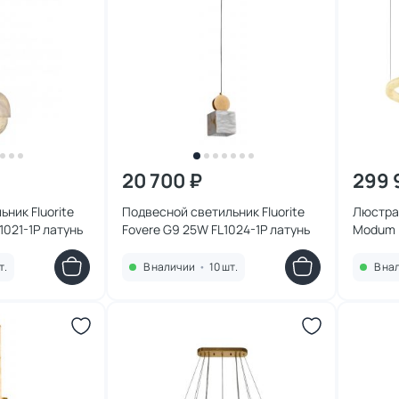
20 700 ₽
299 
ник Fluorite
Подвесной светильник Fluorite
Люстра 
021-1P латунь
Fovere G9 25W FL1024-1P латунь
Modum 
(3000K)
т.
В наличии
•
10 шт.
В на