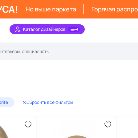
УСА!
Но выше паркета
Горячая распр
Каталог дизайнеров
orite
Сбросить все фильтры