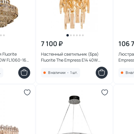
7 100 ₽
106 
Fluorite
Настенный светильник (Бра)
Люстра 
40W FL1060-16P
Fluorite The Empress E14 40W
Empress
FL1061-3W золото
хром
.
В наличии
•
1 шт.
В на