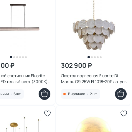
900 ₽
302 900 ₽
ой светильник Fluorite
Люстра подвесная Fluorite Di
LED теплый свет (3000K)
Marmo G9 25W FL1018-20P латунь
1P-BK латунь
личии
•
6 шт.
В наличии
•
2 шт.