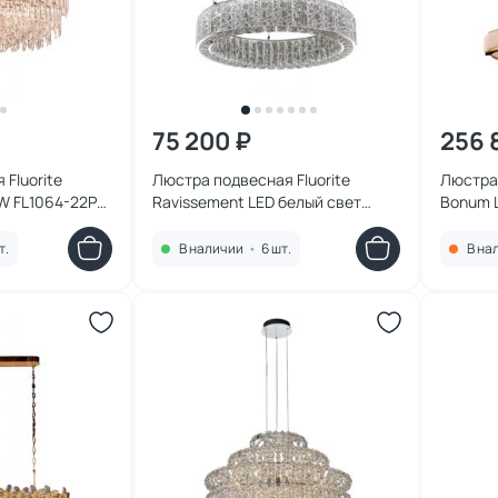
75 200 ₽
256 
Fluorite
Люстра подвесная Fluorite
Люстра 
0W FL1064-22P
Ravissement LED белый свет
Bonum L
(4000K) FL1068-6P хром
(3000K)
т.
В наличии
•
6 шт.
В на