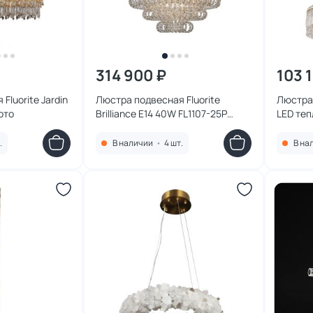
314 900 ₽
103 
Fluorite Jardin
Люстра подвесная Fluorite
Люстра 
ото
Brilliance E14 40W FL1107-25P
LED теп
хром
6P золо
.
В наличии
•
4 шт.
В на