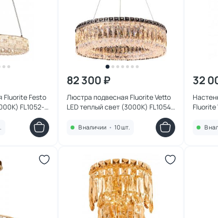
82 300 ₽
32 0
Fluorite Festo
Люстра подвесная Fluorite Vetto
Настенн
000K) FL1052-
LED теплый свет (3000K) FL1054-
Fluorit
5P хром
хром
.
В наличии
•
10 шт.
В на