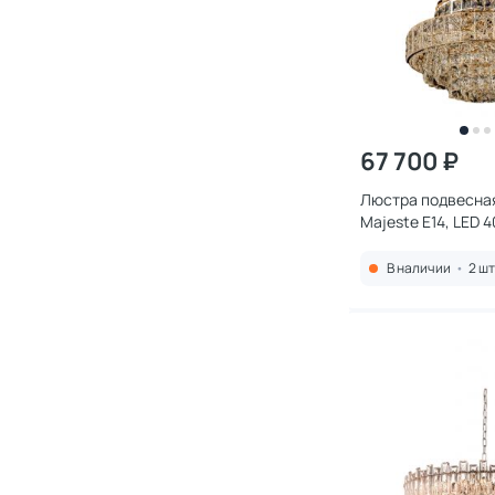
67 700 ₽
Люстра подвесная 
Majeste E14, LED 
золото
В наличии
•
2 шт