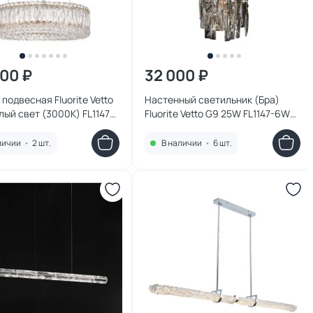
100 ₽
32 000 ₽
подвесная Fluorite Vetto
Настенный светильник (Бра)
лый свет (3000K) FL1147-
Fluorite Vetto G9 25W FL1147-6W
то
золото
личии
•
2 шт.
В наличии
•
6 шт.