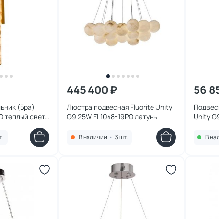
445 400 ₽
56 8
ьник (Бра)
Люстра подвесная Fluorite Unity
Подвесн
ED теплый свет
G9 25W FL1048-19PO латунь
Unity G
W латунь
т.
В наличии
•
3 шт.
В на