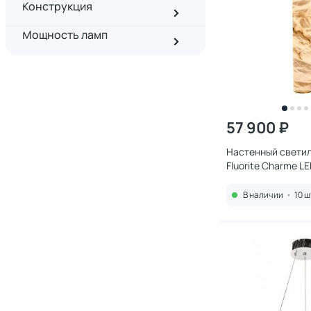
Конструкция
Мощность ламп
57 900 ₽
Настенный светил
Fluorite Charme L
(3000K) FL1047-4
В наличии
•
10 ш