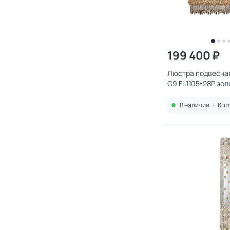
199 400 ₽
Люстра подвесная 
G9 FL1105-28P зол
В наличии
•
6 шт