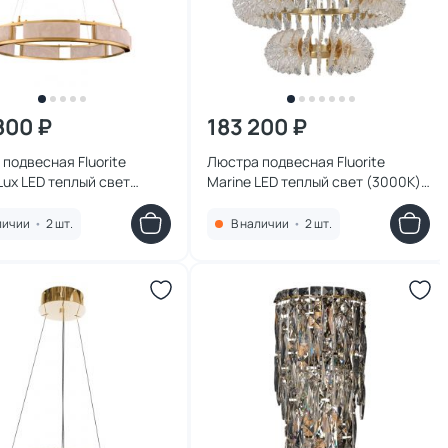
800 ₽
183 200 ₽
подвесная Fluorite
Люстра подвесная Fluorite
ux LED теплый свет
Marine LED теплый свет (3000K)
 FL1069-7P латунь
FL1094-20P золото
личии
•
2 шт.
В наличии
•
2 шт.