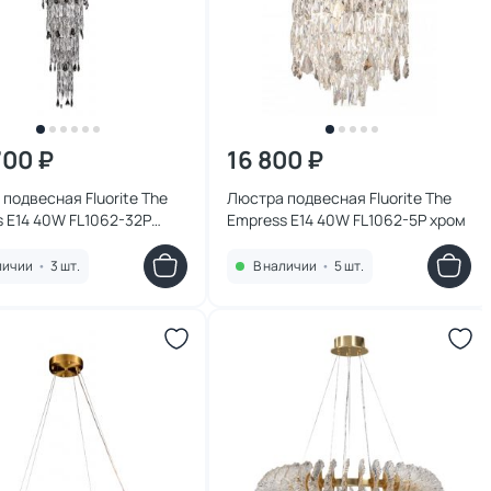
700 ₽
16 800 ₽
подвесная Fluorite The
Люстра подвесная Fluorite The
 E14 40W FL1062-32P
Empress E14 40W FL1062-5P хром
личии
•
3 шт.
В наличии
•
5 шт.