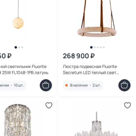
50 ₽
268 900 ₽
ой светильник Fluorite
Люстра подвесная Fluorite
9 25W FL1048-1PB латунь
Secretum LED теплый свет
(3000K) FL1049-10P латунь
личии
•
10 шт.
В наличии
•
2 шт.