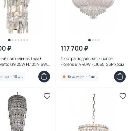
00 ₽
117 700 ₽
ый светильник (Бра)
Люстра подвесная Fluorite
e Vetto G9 25W FL1054-6W
Florens E14 40W FL1055-26P хром
личии
•
10 шт.
В наличии
•
1 шт.