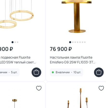
900 ₽
76 900 ₽
подвесная Fluorite
Настольная лампа Fluorite
LED 55W теплый свет
Emisfero G9 25W FL1033-3T
 FL1031-20P латунь
латунь
личии
•
5 шт.
В наличии
•
10 шт.