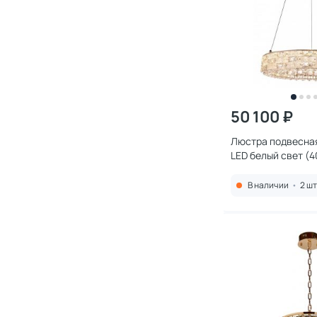
50 100 ₽
Люстра подвесная 
LED белый свет (4
6P хром
В наличии
•
2 шт