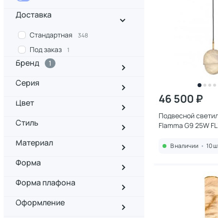
Доставка
Стандартная
348
Под заказ
1
Бренд
1
Серия
46 500 ₽
Цвет
Подвесной светиль
Стиль
Flamma G9 25W FL1
Материал
В наличии
•
10 ш
Форма
Форма плафона
Оформление