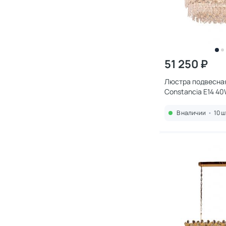
51 250 ₽
Люстра подвесная 
Constancia E14 4
хром
В наличии
•
10 ш