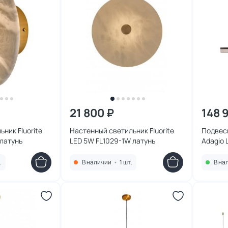
21 800 ₽
148 
ник Fluorite
Настенный светильник Fluorite
Подвесн
 латунь
LED 5W FL1029-1W латунь
Adagio 
FL1014-
.
В наличии
•
1 шт.
В на