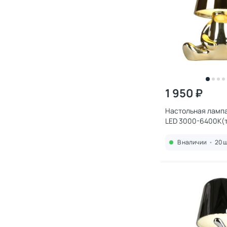
1 950 ₽
Настольная лампа
LED 3000-6400К(т
холодный) 2W APL
В наличии
•
20 ш