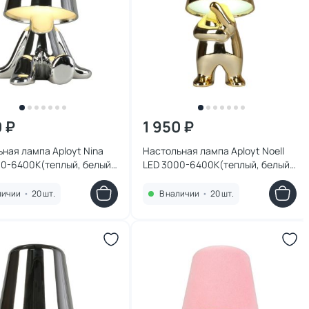
0 ₽
1 950 ₽
ная лампа Aployt Nina
Настольная лампа Aployt Noell
00-6400К(теплый, белый,
LED 3000-6400К(теплый, белый,
й) 2W APL.674.14.01
холодный) 2W APL.675.04.01
личии
•
20 шт.
В наличии
•
20 шт.