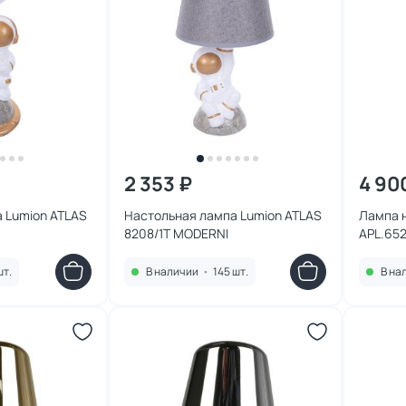
2 353 ₽
4 90
 Lumion ATLAS
Настольная лампа Lumion ATLAS
Лампа н
8208/1T MODERNI
APL.652
шт.
В наличии
•
145 шт.
В на