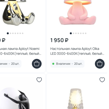
0 ₽
1 950 ₽
ная лампа Aployt Noemi
Настольная лампа Aployt Olka
00-6400К(теплый, белый,
LED 3000-6400К(теплый, белый,
й) 2W APL.676.14.01
холодный) 2W APL.677.14.01
личии
•
20 шт.
В наличии
•
20 шт.