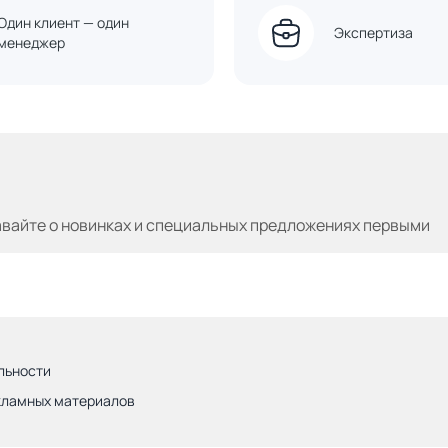
Один клиент — один
Экспертиза
менеджер
авайте
о новинках и специальных предложениях первыми
льности
кламных материалов