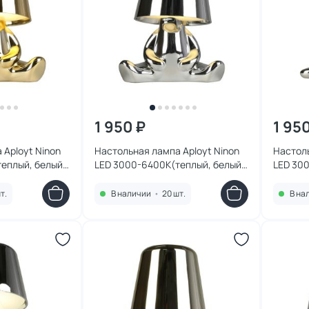
1 950 ₽
1 95
 Aployt Ninon
Настольная лампа Aployt Ninon
Настоль
еплый, белый,
LED 3000-6400К(теплый, белый,
LED 30
.673.04.01
холодный) 2W APL.673.14.01
холодны
т.
В наличии
•
20 шт.
В на