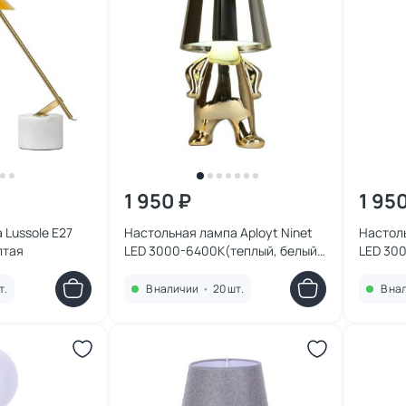
1 950 ₽
1 95
 Lussole E27
Настольная лампа Aployt Ninet
Настоль
лтая
LED 3000-6400К(теплый, белый,
LED 30
холодный) 2W APL.672.04.01
холодны
т.
В наличии
•
20 шт.
В на