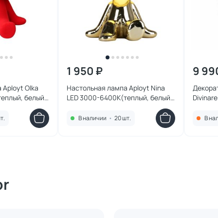
1 950 ₽
9 99
 Aployt Olka
Настольная лампа Aployt Nina
Декора
еплый, белый,
LED 3000-6400К(теплый, белый,
Divinar
677.24.01
холодный) 2W APL.674.04.01
1042/06
т.
В наличии
•
20 шт.
В на
or