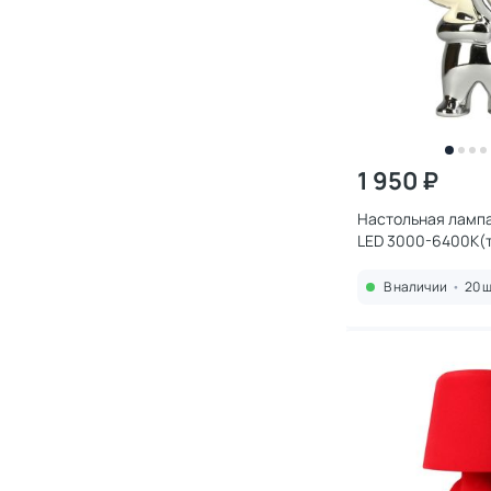
1 950 ₽
Настольная лампа 
LED 3000-6400К(т
холодный) 2W APL.
В наличии
•
20 ш