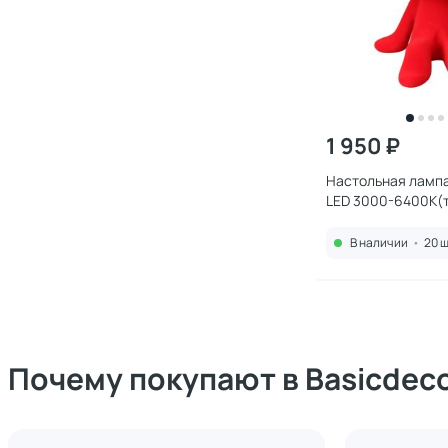
1 950 ₽
Настольная лампа
LED 3000-6400К(т
холодный) 2W APL.
В наличии
•
20 ш
Почему покупают в Basicdec