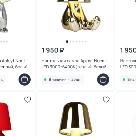
1 950 ₽
1 95
Aployt Noell
Настольная лампа Aployt Noemi
Настоль
еплый, белый,
LED 3000-6400К(теплый, белый,
LED 30
675.14.01
холодный) 2W APL.676.04.01
холодны
т.
В наличии
•
20 шт.
В на