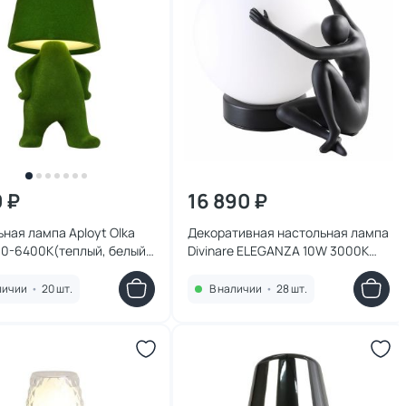
0 ₽
16 890 ₽
ная лампа Aployt Olka
Декоративная настольная лампа
00-6400К(теплый, белый,
Divinare ELEGANZA 10W 3000К
й) 2W APL.677.04.01
LED 1042/06 TL-10
личии
•
20 шт.
В наличии
•
28 шт.