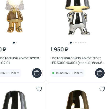
0 ₽
1 950 ₽
астольная Aployt Kosett
Настольная лампа Aployt Ninet
.04.01
LED 3000-6400К(теплый, белый,
холодный) 2W APL.672.14.01
личии
•
20 шт.
В наличии
•
20 шт.