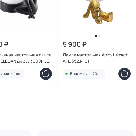
0 ₽
5 900 ₽
тивная настольная лампа
Лампа настольная Aployt Kosett
e ELEGANZA 6W 3000К LED
APL.652.14.01
 TL-6
личии
•
1 шт.
В наличии
•
20 шт.