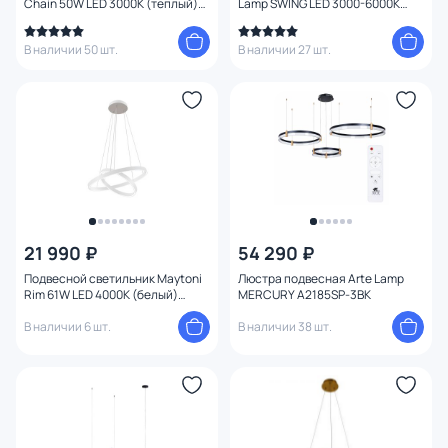
Chain 50W LED 3000К (теплый)
Lamp SWING LED 3000-6000К
MOD017PL-L50MG
(теплый, белый, холодный)
A2522SP-2WH
В наличии 50 шт.
В наличии 27 шт.
21 990 ₽
54 290 ₽
Подвесной светильник Maytoni
Люстра подвесная Arte Lamp
Rim 61W LED 4000К (белый)
MERCURY A2185SP-3BK
MOD058PL-L55W4K
В наличии 6 шт.
В наличии 38 шт.