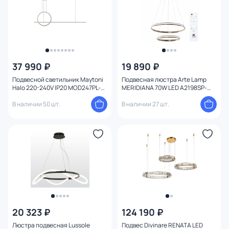
37 990 ₽
19 890 ₽
Подвесной светильник Maytoni
Подвесная люстра Arte Lamp
Halo 220-240V IP20 MOD247PL-
MERIDIANA 70W LED A2198SP-
L49BK
2GO
В наличии 50 шт.
В наличии 27 шт.
20 323 ₽
124 190 ₽
Люстра подвесная Lussole
Подвес Divinare RENATA LED