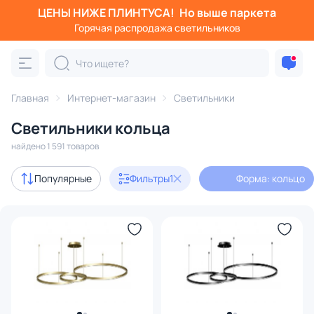
ЦЕНЫ НИЖЕ ПЛИНТУСА!
Но выше паркета
Фильтры
Горячая распродажа светильников
Форма: кольцо
Категория:
Все светильники
Главная
Интернет-магазин
Светильники
Люстры
Подвесные светильники
Потолочные светил
Светильники кольца
найдено 1 591 товаров
Акции
218
Популярные
Фильтры
1
Форма: кольцо
с 3D-моделями
198
В наличии
1259
Доставка
Бренд