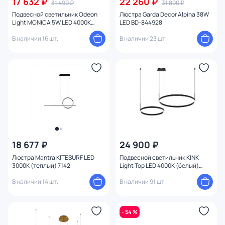
17 632 ₽
22 260 ₽
31 490 ₽
31 800 ₽
Подвесной светильник Odeon
Люстра Garda Decor Alpina 38W
Light MONICA 5W LED 4000К
LED BD-844928
(белый) 3901/63L
В наличии 16 шт.
В наличии 23 шт.
18 677 ₽
24 900 ₽
Люстра Mantra KITESURF LED
Подвесной светильник KINK
3000К (теплый) 7142
Light Тор LED 4000К (белый)
08219,19PA(4000K)
В наличии 14 шт.
В наличии 91 шт.
- 54 %