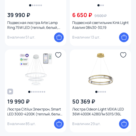
39 990 ₽
6 650 ₽
9 500 ₽
Подвесная люстра Arte Lamp
Подвесной светильник Kink Light
Ring 75W LED (теплый, белый,
Aзaлия 08430-30,19
холодный) A2186SP-1BK
В наличии 51 шт.
В наличии 13 шт.
19 990 ₽
50 369 ₽
Люстра Citilux Электрон, Smart
Люстра Odeon Light VEKIA LED
LED 3000-4200К (теплый, белый)
36W 4000K 4280Лм 5015/36L
CL710A104S
В наличии 85 шт.
В наличии 29 шт.