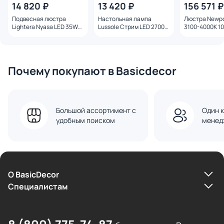
14 820 ₽
13 420 ₽
156 571 ₽
Подвесная люстра
Настольная лампа
Люстра Newp
Lightera Nyasa LED 35W
Lussole Стрим LED 2700K
3100-4000K 1
3000-6000К LE217L-60G
SY3104
15104N/S grafi
латунь
Почему покупают в Basicdecor
Большой ассортимент с
Один к
удобным поиском
менед
О BasicDecor
Cпециалистам