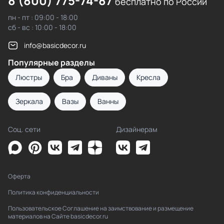
8 (800) 775-74-87
бесплатно по России
пн - пт : 09:00 - 18:00
сб - вс : 10:00 - 18:00
info@basicdecor.ru
Популярные разделы
Люстры
Бра
Диваны
Кресла
Зеркала
Вазы
Ванны
Соц. сети
Дизайнерам
Оферта
Политика конфиденциальности
Пользовательское Соглашение на заимствование и размещение
материалов на Сайте basicdecor.ru