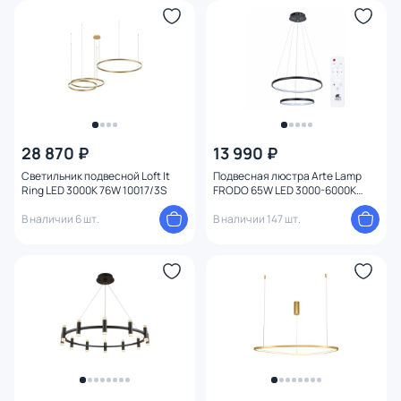
28 870 ₽
13 990 ₽
Светильник подвесной Loft It
Подвесная люстра Arte Lamp
Ring LED 3000K 76W 10017/3S
FRODO 65W LED 3000-6000К
(теплый, белый, холодный)
В наличии 6 шт.
A2197SP-2BK
В наличии 147 шт.