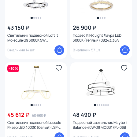
43 150 ₽
26 900 ₽
Светильник подвесной Loft It
Подвес KINK Light Лаура LED
Molecule G9 3000K 5W
3000К (теплый) 08243,36A
10023/1200
В наличии 14 шт.
В наличии 57 шт.
- 10 %
45 612 ₽
48 490 ₽
50 680 ₽
Светильник подвесной Lussole
Подвесной светильник Maytoni
Ривер LED 4000К (белый) LSP-
Balance 40W G9 MOD317PL-06B
8367