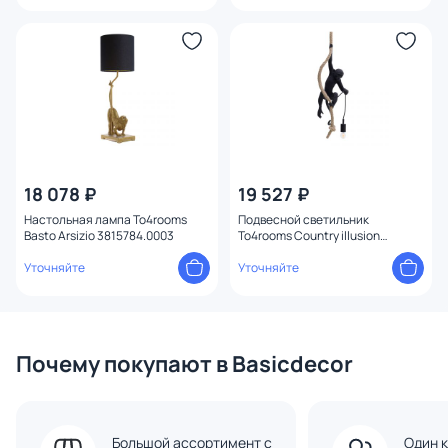
18 078 ₽
19 527 ₽
Настольная лампа To4rooms
Подвесной светильник
Basto Arsizio 3815784.0003
To4rooms Country illusion
3810752.0043
Уточняйте
Уточняйте
Почему покупают в Basicdecor
Большой ассортимент с
Один к