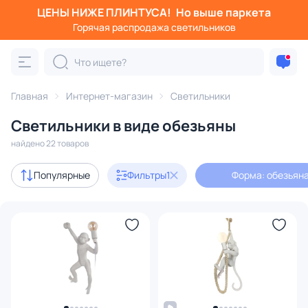
ЦЕНЫ НИЖЕ ПЛИНТУСА!
Но выше паркета
Фильтры
Горячая распродажа светильников
Форма: обезьяна
Категория:
Все светильники
Главная
Интернет-магазин
Светильники
Люстры
Подвесные светильники
Потолочные светил
Светильники в виде обезьяны
найдено 22 товаров
Акции
2
Популярные
Фильтры
1
Форма: обезьян
В наличии
19
Бренд
Цвет
Стиль