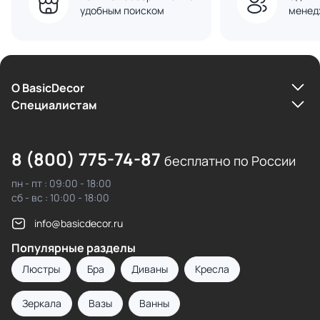
удобным поиском
менед
О BasicDecor
Cпециалистам
8 (800) 775-74-87
бесплатно по России
пн - пт : 09:00 - 18:00
сб - вс : 10:00 - 18:00
info@basicdecor.ru
Популярные разделы
Люстры
Бра
Диваны
Кресла
Зеркала
Вазы
Ванны