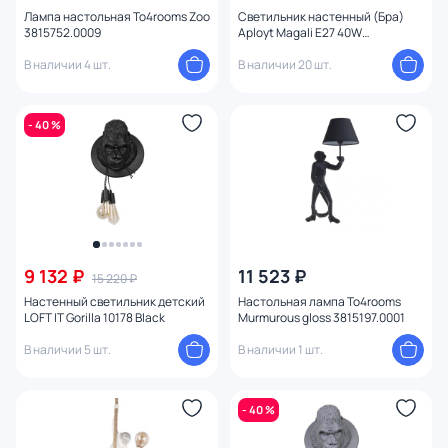
Лампа настольная To4rooms Zoo
Светильник настенный (Бра)
3815752.0009
Aployt Magali E27 40W
APL.309.11.01
В наличии 4 шт.
В наличии 20 шт.
- 40 %
9 132 ₽
11 523 ₽
15 220 ₽
Настенный светильник детский
Настольная лампа To4rooms
LOFT IT Gorilla 10178 Black
Murmurous gloss 3815197.0001
В наличии 5 шт.
В наличии 1 шт.
- 40 %