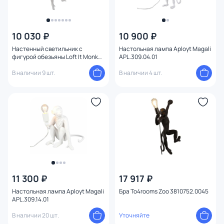
10 030 ₽
10 900 ₽
Настенный светильник с
Настольная лампа Aployt Magali
фигурой обезьяны Loft It Monkey
APL.309.04.01
10314W/A
В наличии 9 шт.
В наличии 4 шт.
11 300 ₽
17 917 ₽
Настольная лампа Aployt Magali
Бра To4rooms Zoo 3810752.0045
APL.309.14.01
В наличии 20 шт.
Уточняйте