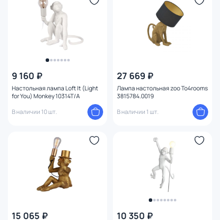
Мощность ламп
9 160 ₽
27 669 ₽
Настольная лампа Loft It (Light
Лампа настольная zoo To4rooms
for You) Monkey 10314T/A
3815784.0019
В наличии 10 шт.
В наличии 1 шт.
15 065 ₽
10 350 ₽