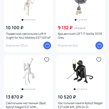
10 100 ₽
9 132 ₽
15 220 ₽
Подвесной светильник Loft It
Бра детский LOFT IT Gorilla 10178
(Light for You) Monkey E27 10314P
Grey
В наличии 20 шт.
В наличии 9 шт.
13 870 ₽
10 520 ₽
Светильник настенный (Бра)
Настольная лампа Aployt Magali
Aployt Magali E27 40W
E27 40W APL.309.24.01