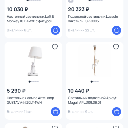
10 030 ₽
20 323 ₽
Страна
Настенный светильник Loft It
Подвесной светильник Lussole
Monkey 10314W/B с фигурой
Хиксвиль LSP-9993
Материал
обезьяны
В наличии 6 шт.
В наличии 22 шт.
Вид лампы
Тип помещения
Форма
1
Форма плафона
5 290 ₽
10 440 ₽
Оформление
Настольная лампа Arte Lamp
Светильник подвесной Aployt
GUSTAV A4420LT-1WH
Magali APL.309.06.01
Функции
В наличии 11 шт.
В наличии 9 шт.
Конструкция