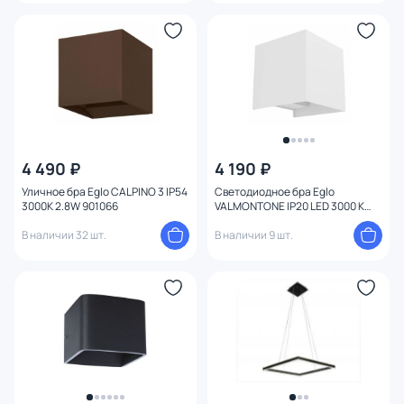
Функции
Тема
Конструкция
4 490 ₽
4 190 ₽
Мощность ламп
Уличное бра Eglo CALPINO 3 IP54
Светодиодное бра Eglo
3000K 2.8W 901066
VALMONTONE IP20 LED 3000 K
Умный дом
1.5W 901051
В наличии 32 шт.
В наличии 9 шт.