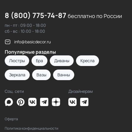
8 (800) 775-74-87
бесплатно по России
пн - пт : 09:00 - 18:00
сб - вс : 10:00 - 18:00
info@basicdecor.ru
Популярные разделы
Люстры
Бра
Диваны
Кресла
Зеркала
Вазы
Ванны
Соц. сети
Дизайнерам
Оферта
Политика конфиденциальности