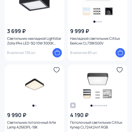
3 699 ₽
9 999 ₽
Светильник накладной Lightstar
Накладной светильник Citilux
Zolla IP44 LED-SQ 10W 3000K
Бейсик CL738K500V
211927 черный
В наличии 136 шт.
В наличии 85 шт.
9 990 ₽
4 190 ₽
Светильник потолочный Arte
Потолочный светильник Citilux
Lamp A2663PL-1BK
Купер CL724K24V1 RGB