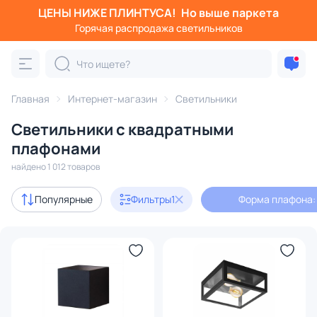
ЦЕНЫ НИЖЕ ПЛИНТУСА!
Но выше паркета
Фильтры
Горячая распродажа светильников
Форма плафона: квадрат
Категория:
Все светильники
Главная
Интернет-магазин
Светильники
Люстры
Подвесные светильники
Потолочные светил
Светильники с квадратными
плафонами
Акции
86
найдено 1 012 товаров
Популярные
Фильтры
1
Форма плафона:
с 3D-моделями
62
В наличии
718
Доставка
Бренд