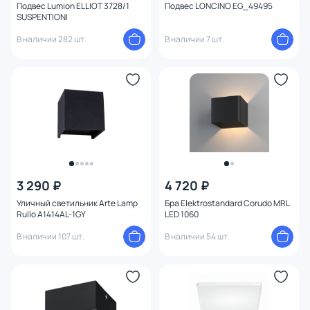
Подвес Lumion ELLIOT 3728/1
Подвес LONCINO EG_49495
SUSPENTIONI
В наличии 282 шт.
В наличии 7 шт.
3 290 ₽
4 720 ₽
Уличный светильник Arte Lamp
Бра Elektrostandard Corudo MRL
Rullo A1414AL-1GY
LED 1060
В наличии 107 шт.
В наличии 54 шт.