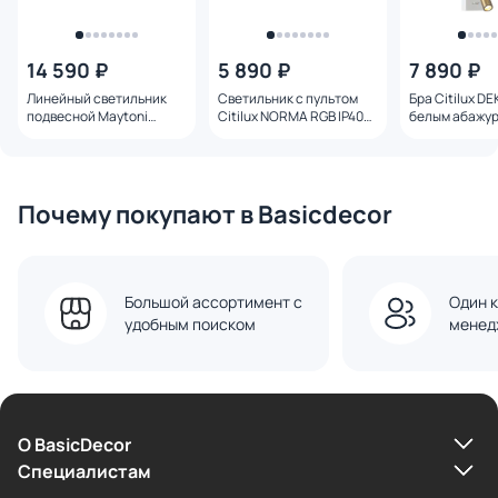
14 590 ₽
5 890 ₽
7 890 ₽
Линейный светильник
Светильник с пультом
Бра Citilux D
подвесной Maytoni
Citilux NORMA RGB IP40
белым абажур
3000K 50x50 (черный, 1,5
40W 3000-5500K
выключателе
м) LL312029
CL749K300 белый
CL704480
Почему покупают в Basicdecor
Большой ассортимент с
Один к
удобным поиском
менед
О BasicDecor
Cпециалистам