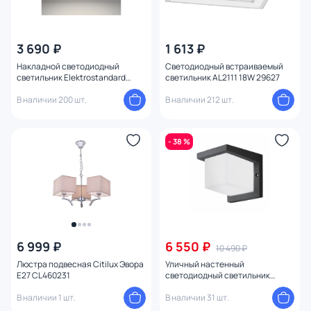
3 690 ₽
1 613 ₽
Накладной светодиодный
Светодиодный встраиваемый
светильник Elektrostandard
светильник AL2111 18W 29627
DLS034 24W 4200K
В наличии 200 шт.
В наличии 212 шт.
- 38 %
6 999 ₽
6 550 ₽
10 490 ₽
Люстра подвесная Citilux Эвора
Уличный настенный
E27 CL460231
светодиодный светильник
DESELLA 1 95097
В наличии 1 шт.
В наличии 31 шт.