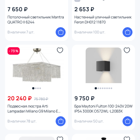
7 650 ₽
2 653 ₽
Потолочный светильник Mantra
Настенный уличный светильник
QUATRO II 6244
Feron DH012 11870
В наличии 7 шт.
В наличии 100 шт.
- 73 %
20 240 ₽
9 750 ₽
75 780 ₽
Подвесная люстра Arti
Бра Maytoni Fulton 100-240V 20W
Lampadari Milano G9 Milano E
IP54 3000K O572WL-L20B3K
1.5.50.501 N
В наличии 78 шт.
В наличии 50 шт.