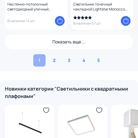
Настенно-потолочный
Светильник точечный
светодиодный уличный
накладной Lightstar Monocco
светильник SONELLA 94872
HP16 212516 белый
В наличии 14 шт.
В наличии 57 шт.
Показать еще ...
1
2
3
4
5
Новинки категории "Светильники с квадратными
плафонами"