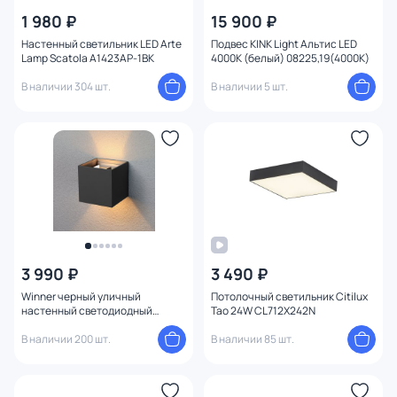
1 980 ₽
15 900 ₽
Настенный светильник LED Arte
Подвес KINK Light Альтис LED
Lamp Scatola A1423AP-1BK
4000К (белый) 08225,19(4000K)
В наличии 304 шт.
В наличии 5 шт.
3 990 ₽
3 490 ₽
Winner черный уличный
Потолочный светильник Citilux
настенный светодиодный
Тао 24W CL712X242N
светильник 1548 TECHNO LED
В наличии 200 шт.
В наличии 85 шт.