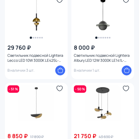
29 760 ₽
8 000 ₽
Светильник подвесной Lightera
Светильник подвесной Lightera
Lecco LED 10W 3000К LE425L-
Albury LED 12W 3000К LE141L-
60CB черный
20GY серый
В наличии 3 шт.
В наличии 1 шт.
- 51 %
- 50 %
8 850 ₽
21 750 ₽
17 890 ₽
43 690 ₽