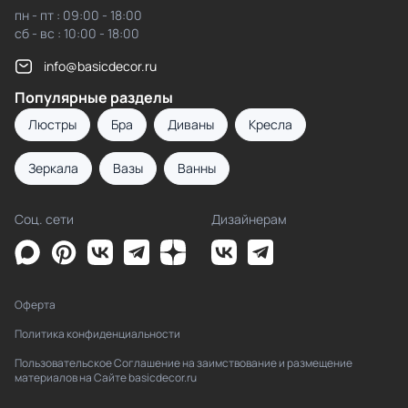
пн - пт : 09:00 - 18:00
сб - вс : 10:00 - 18:00
info@basicdecor.ru
Популярные разделы
Люстры
Бра
Диваны
Кресла
Зеркала
Вазы
Ванны
Соц. сети
Дизайнерам
Оферта
Политика конфиденциальности
Пользовательское Соглашение на заимствование и размещение
материалов на Сайте basicdecor.ru