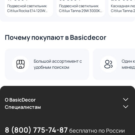
Подвесной светильник
Подвесной светильник
Каскадная л
Citilux Rocka Е14 120W
Citilux Tanna 29W 3000К
Citilux Tanna
CL247084 янтарный
CL253030
CL253050 лат
Почему покупают в Basicdecor
Большой ассортимент с
Один к
удобным поиском
менед
О BasicDecor
Cпециалистам
8 (800) 775-74-87
бесплатно по России