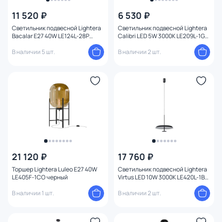
11 520 ₽
6 530 ₽
Светильник подвесной Lightera
Светильник подвесной Lightera
Bacalar E27 40W LE124L-28P
Calibri LED 5W 3000К LE209L-1G
серый
золото
В наличии 5 шт.
В наличии 2 шт.
21 120 ₽
17 760 ₽
Торшер Lightera Luleo E27 40W
Светильник подвесной Lightera
LE405F-1CO черный
Virtus LED 10W 3000К LE420L-1B
черный
В наличии 1 шт.
В наличии 2 шт.