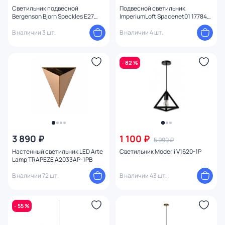
Светильник подвесной
Подвесной светильник
Bergenson Bjorn Speckles E27
ImperiumLoft Spacenet01 177846-
40Вт , BD-3103504
26
В наличии 3 шт.
В наличии 4 шт.
- 82 %
3 890 ₽
1 100 ₽
5 990 ₽
Настенный светильник LED Arte
Светильник Moderli V1620-1P
Lamp TRAPEZE A2033AP-1PB
В наличии 72 шт.
В наличии 43 шт.
- 55 %