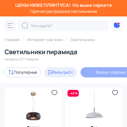
ЦЕНЫ НИЖЕ ПЛИНТУСА!
Но выше паркета
Фильтры
Горячая распродажа светильников
Форма плафона: пирамида
Категория:
Все светильники
Главная
Интернет-магазин
Светильники
Люстры
Подвесные светильники
Потолочные светил
Светильники пирамида
найдено 237 товаров
Акции
10
Популярные
Фильтры
1
Форма плафона:
с 3D-моделями
3
- 45 %
В наличии
149
Доставка
Бренд