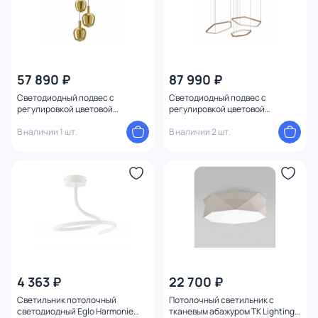
57 890 ₽
87 990 ₽
Светодиодный подвес с
Светодиодный подвес с
регулировкой цветовой
регулировкой цветовой
температуры Eglo Fruitera
температуры Eglo Estrella 1X50W
1X5W;2X6,5W;3X1,6W LED, 2200-
В наличии 1 шт.
LED, 2200-6500K, алюминий,
В наличии 2 шт.
6500K, сталь, состаренный
сталь, бронзовый, черный,
медный 390465
белый 390505
4 363 ₽
22 700 ₽
Светильник потолочный
Потолочный светильник с
светодиодный Eglo Harmonie
тканевым абажуром TK Lighting