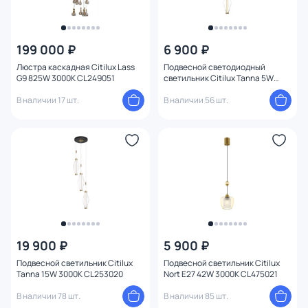
199 000 ₽
6 900 ₽
Люстра каскадная Citilux Lass
Подвесной светодиодный
G9 825W 3000К CL249051
светильник Citilux Tanna 5W
3000К CL253010 бронза
В наличии 17 шт.
В наличии 56 шт.
19 900 ₽
5 900 ₽
Подвесной светильник Citilux
Подвесной светильник Citilux
Tanna 15W 3000К CL253020
Nort E27 42W 3000К CL475021
В наличии 78 шт.
В наличии 85 шт.