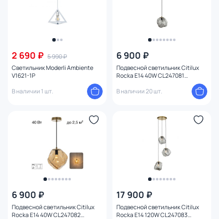
2 690 ₽
6 900 ₽
5 990 ₽
Светильник Moderli Ambiente
Подвесной светильник Citilux
V1621-1P
Rocka Е14 40W CL247081
дымчатый
В наличии 1 шт.
В наличии 20 шт.
6 900 ₽
17 900 ₽
Подвесной светильник Citilux
Подвесной светильник Citilux
Rocka Е14 40W CL247082
Rocka Е14 120W CL247083