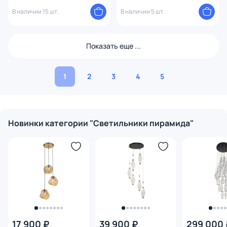
4000К 32935
Kantoor E27 6195
В наличии 15 шт.
В наличии 5 шт.
Показать еще ...
1
2
3
4
5
Новинки категории "Светильники пирамида"
17 900 ₽
39 900 ₽
299 000 