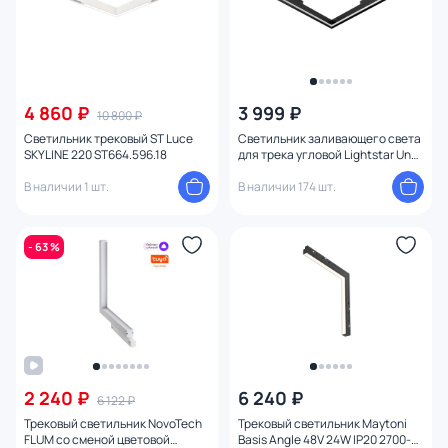
4 860 ₽
3 999 ₽
10 800 ₽
Светильник трековый ST Luce
Светильник заливающего света
SKYLINE 220 ST664.596.18
для трека угловой Lightstar Uno
LED 3000K 24W 259437 черный
В наличии 1 шт.
В наличии 174 шт.
- 63 %
2 240 ₽
6 240 ₽
6 122 ₽
Трековый светильник NovoTech
Трековый светильник Maytoni
FLUM со сменой цветовой
Basis Angle 48V 24W IP20 2700-