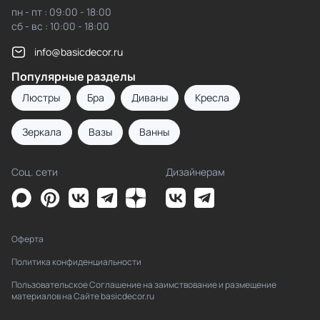
пн - пт : 09:00 - 18:00
сб - вс : 10:00 - 18:00
info@basicdecor.ru
Популярные разделы
Люстры
Бра
Диваны
Кресла
Зеркала
Вазы
Ванны
Соц. сети
Дизайнерам
Оферта
Политика конфиденциальности
Пользовательское Соглашение на заимствование и размещение
материалов на Сайте basicdecor.ru