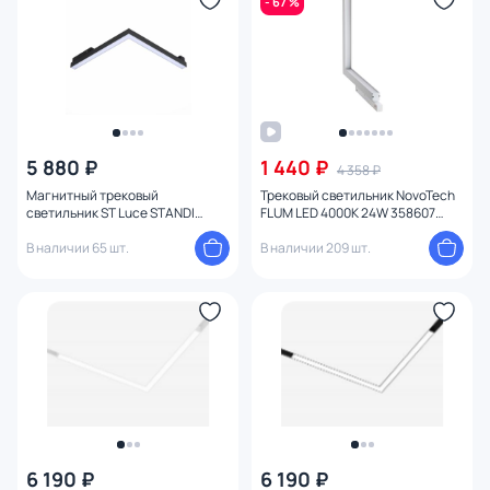
- 67 %
5 880 ₽
1 440 ₽
4 358 ₽
Магнитный трековый
Трековый светильник NovoTech
светильник ST Luce STANDI
FLUM LED 4000K 24W 358607
ST800.446.15
SHINO
В наличии 65 шт.
В наличии 209 шт.
6 190 ₽
6 190 ₽