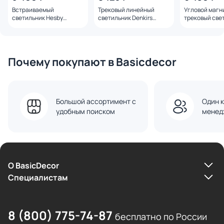
Встраиваемый
Трековый линейный
Угловой магн
светильник Hesby
светильник Denkirs
трековый све
Lighting ElDeko
SIMPLE LINEAR 18W 4000K
iLEDEX TECHN
HSBL_0234
DK8214-WH белый
4822-013-L32
110DG-4000K-
Почему покупают в Basicdecor
Большой ассортимент с
Один к
удобным поиском
менед
О BasicDecor
Cпециалистам
8 (800) 775-74-87
бесплатно по России