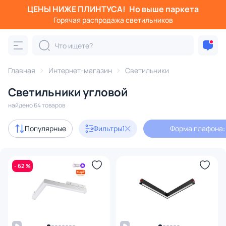
ЦЕНЫ НИЖЕ ПЛИНТУСА!
Но выше паркета
Фильтры
Горячая распродажа светильников
Форма плафона: угловой
Категория:
Все светильники
Главная
Интернет-магазин
Светильники
Люстры
Подвесные светильники
Потолочные светил
Светильники угловой
найдено 64 товаров
Акции
14
Популярные
Фильтры
1
Форма плафона:
с 3D-моделями
9
- 62 %
В наличии
60
Бренд
Цвет