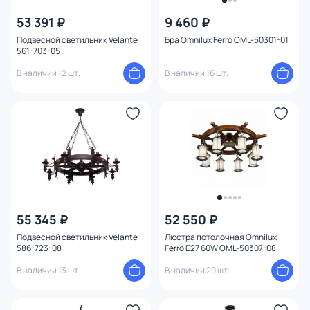
53 391 ₽
9 460 ₽
Материал
Подвесной светильник Velante
Бра Omnilux Ferro OML-50301-01
561-703-05
Вид лампы
В наличии 12 шт.
В наличии 16 шт.
Тип помещения
Форма
1
Оформление
Конструкция
55 345 ₽
52 550 ₽
Мощность ламп
Подвесной светильник Velante
Люстра потолочная Omnilux
586-723-08
Ferro E27 60W OML-50307-08
В наличии 13 шт.
В наличии 20 шт.