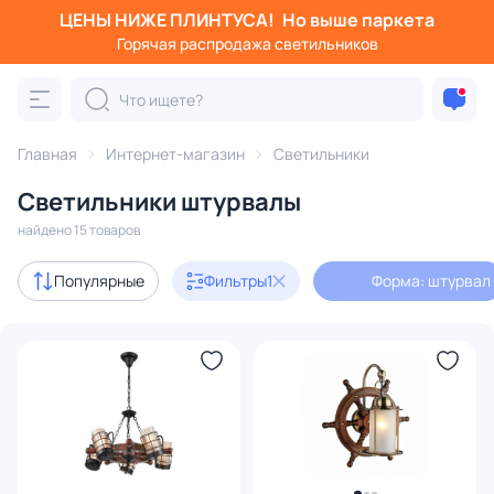
ЦЕНЫ НИЖЕ ПЛИНТУСА!
Но выше паркета
Фильтры
Горячая распродажа светильников
Форма: штурвал
Категория:
Все светильники
Главная
Интернет-магазин
Светильники
Люстры
Подвесные светильники
Потолочные светил
Светильники штурвалы
найдено 15 товаров
с 3D-моделями
1
Популярные
Фильтры
1
Форма: штурвал
В наличии
10
Бренд
Цвет
Стиль