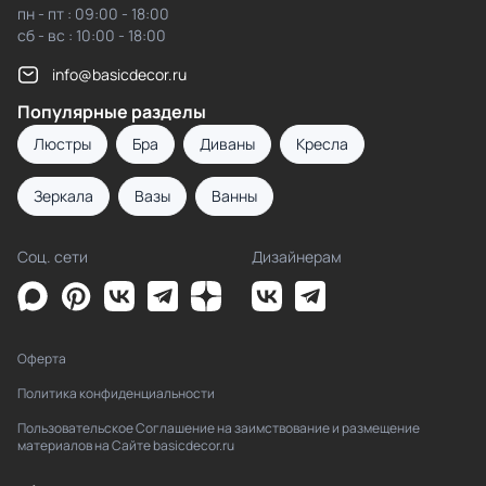
пн - пт : 09:00 - 18:00
сб - вс : 10:00 - 18:00
info@basicdecor.ru
Популярные разделы
Люстры
Бра
Диваны
Кресла
Зеркала
Вазы
Ванны
Соц. сети
Дизайнерам
Оферта
Политика конфиденциальности
Пользовательское Соглашение на заимствование и размещение
материалов на Сайте basicdecor.ru