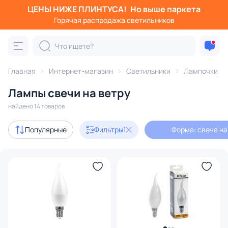
ЦЕНЫ НИЖЕ ПЛИНТУСА!
Но выше паркета
Фильтры
Горячая распродажа светильников
Форма: свеча на ветру
Категория:
Лампочки
Главная
Интернет-магазин
Светильники
Лампочки
Лампы свечи на ветру
светодиодные
галогеновые
в стиле ретро
димм
найдено 14 товаров
В наличии
13
Популярные
Фильтры
1
Форма: свеча на
Цена
От
До
Бренд