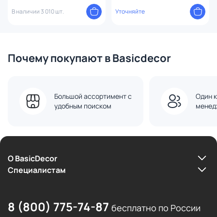
В наличии 3 010 шт.
Уточняйте
Почему покупают в Basicdecor
Большой ассортимент с
Один к
удобным поиском
менед
О BasicDecor
Cпециалистам
8 (800) 775-74-87
бесплатно по России