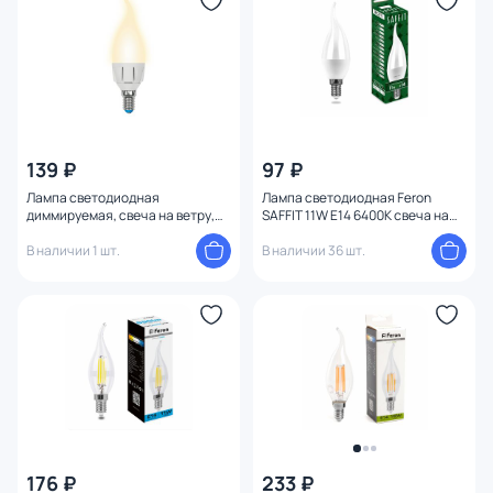
139 ₽
97 ₽
Лампа светодиодная
Лампа светодиодная Feron
диммируемая, свеча на ветру,
SAFFIT 11W E14 6400K свеча на
матовая, теплый белый свет
ветру 55174
Uniel Palazzo UL-00000691
В наличии 1 шт.
В наличии 36 шт.
176 ₽
233 ₽