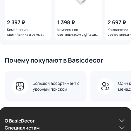
2 397 ₽
1 398 ₽
2 697 ₽
Комплект из
Комплект со
Комплект из
светильника и рамки
светильником Lightstar
светильника 
Lightstar Intero 16
Rullo R1T436
Lightstar Inter
i5270707
i6260606
Почему покупают в Basicdecor
Большой ассортимент с
Один к
удобным поиском
менед
О BasicDecor
Cпециалистам