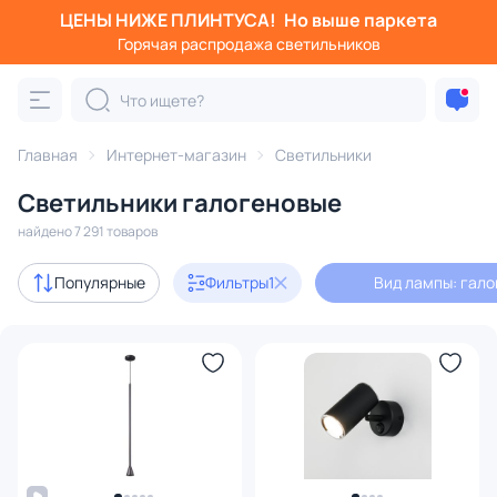
ЦЕНЫ НИЖЕ ПЛИНТУСА!
Но выше паркета
Фильтры
Горячая распродажа светильников
Вид лампы: галогеновая
Категория:
Все светильники
Главная
Интернет-магазин
Светильники
Люстры
Подвесные светильники
Потолочные светил
Светильники галогеновые
найдено 7 291 товаров
Акции
535
Популярные
Фильтры
1
Вид лампы: гал
с 3D-моделями
773
В наличии
5617
Доставка
Бренд