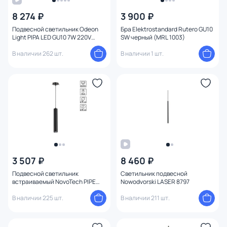
8 274 ₽
3 900 ₽
Цвет
Подвесной светильник Odeon
Бра Elektrostandard Rutero GU10
Light PIPA LED GU10 7W 220V
SW черный (MRL 1003)
Стиль
3884/1B
В наличии 262 шт.
В наличии 1 шт.
Страна
Материал
Вид лампы
1
Тип помещения
3 507 ₽
8 460 ₽
Форма
Подвесной светильник
Светильник подвесной
встраиваемый NovoTech PIPE
Nowodvorski LASER 8797
GU10 50W 370403 SPOT
Форма плафона
В наличии 225 шт.
В наличии 211 шт.
Оформление