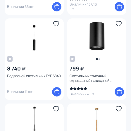
белый
В наличии 13 616
В наличии 66 шт.
шт.
8 740 ₽
799 ₽
Подвесной светильник EYE 6840
Светильник точечный
однофазный накладной
Lightstar Rullo HP16 214437
черный
В наличии 11 шт.
В наличии 4 шт.