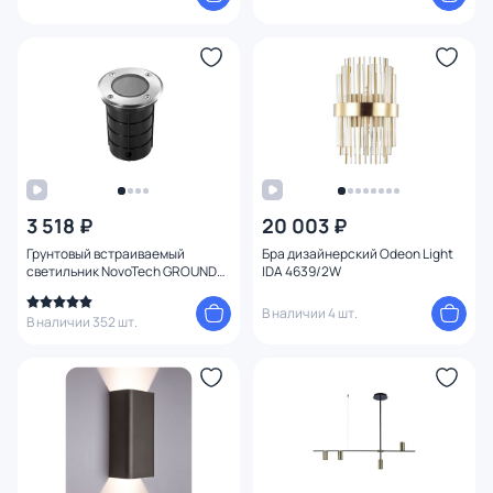
3 518 ₽
20 003 ₽
Грунтовый встраиваемый
Бра дизайнерский Odeon Light
светильник NovoTech GROUND
IDA 4639/2W
IP67 GU10 9W 369951 STREET
В наличии 4 шт.
В наличии 352 шт.