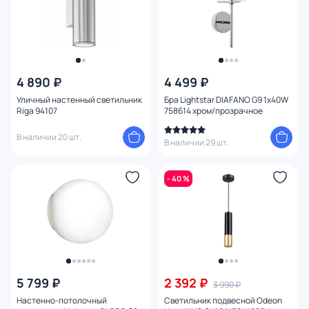
4 890 ₽
4 499 ₽
Уличный настенный светильник
Бра Lightstar DIAFANO G9 1х40W
Riga 94107
758614 хром/прозрачное
В наличии 20 шт.
В наличии 29 шт.
- 40 %
5 799 ₽
2 392 ₽
3 990 ₽
Настенно-потолочный
Светильник подвесной Odeon