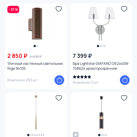
- 37 %
2 850 ₽
7 399 ₽
4 490 ₽
Уличный настенный светильник
Бра Lightstar DIAFANO G9 2х40W
Riga 94105
758624 хром/прозрачное
В наличии 283 шт.
В наличии 3 шт.