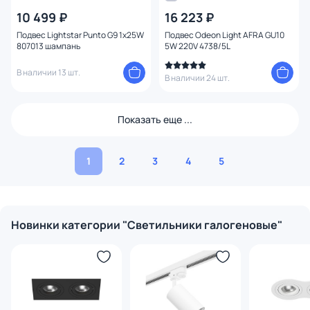
10 499 ₽
16 223 ₽
Подвес Lightstar Punto G9 1х25W
Подвес Odeon Light AFRA GU10
807013 шампань
5W 220V 4738/5L
В наличии 13 шт.
В наличии 24 шт.
Показать еще ...
1
2
3
4
5
Новинки категории "Светильники галогеновые"