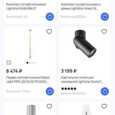
Комплект со светильником
Комплект из светильника и
Lightstar Rullo RB437
рамки Lightstar Intero 16
i5260606
В наличии 4 шт.
В наличии 262 шт.
8 474 ₽
3 199 ₽
Подвесной светильник Odeon
Светильник точечный
Light PIPA LED GU10 7W 220V
накладной Lightstar Illumo F
3884/1G
051017 черный
В наличии 119 шт.
В наличии 432 шт.