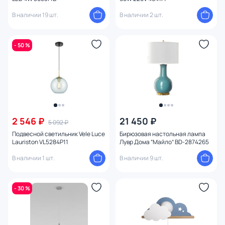
В наличии 19 шт.
В наличии 2 шт.
- 50 %
2 546 ₽
21 450 ₽
5 092 ₽
Подвесной светильник Vele Luce
Бирюзовая настольная лампа
Lauriston VL5284P11
Лувр Дома “Майло” BD-2874265
В наличии 1 шт.
В наличии 9 шт.
- 30 %