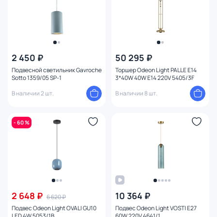
2 450 ₽
50 295 ₽
Подвесной светильник Gavroche
Торшер Odeon Light PALLE E14
Sotto 1359/05 SP-1
3*40W 40W E14 220V 5405/3F
В наличии 2 шт.
В наличии 8 шт.
- 60 %
2 648 ₽
10 364 ₽
6 620 ₽
Подвес Odeon Light OVALI GU10
Подвес Odeon Light VOSTI E27
LED 4W 5053/1B
60W 220V 4641/1