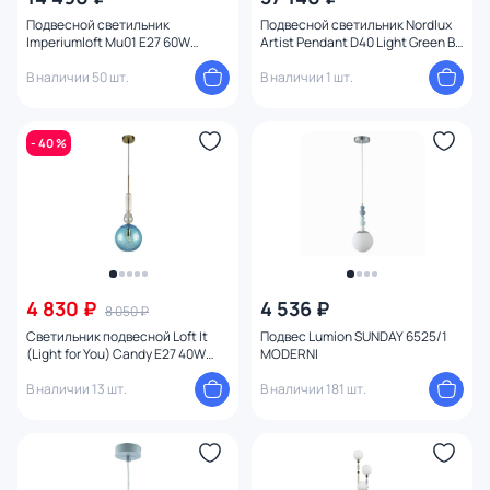
Подвесной светильник
Подвесной светильник Nordlux
Imperiumloft Mu01 E27 60W
Artist Pendant D40 Light Green By
184488-26
Imperiumloft 189855-26
В наличии 50 шт.
В наличии 1 шт.
- 40 %
4 830 ₽
4 536 ₽
8 050 ₽
Светильник подвесной Loft It
Подвес Lumion SUNDAY 6525/1
(Light for You) Candy E27 40W
MODERNI
10037A
В наличии 13 шт.
В наличии 181 шт.