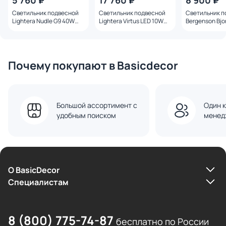
5 760 ₽
17 760 ₽
8 900 ₽
Светильник подвесной
Светильник подвесной
Светильник п
Lightera Nudle G9 40W
Lightera Virtus LED 10W
Bergenson Bjor
LE400L-1A голубой
3000К LE420L-1GR
E27 5W D16х40
голубой
3284710 лава
ретро
Почему покупают в Basicdecor
Большой ассортимент с
Один к
удобным поиском
менед
О BasicDecor
Cпециалистам
8 (800) 775-74-87
бесплатно по России