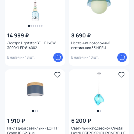
14 999 ₽
8 690 ₽
Люстра Lightstar BELLE 1х8W
Настенно-потолочный
3000K LED 814002
светильник 33 ИДЕИ
WLL029.000.034.102
В наличии 18 шт.
В наличии 10 шт.
1 910 ₽
6 200 ₽
Накладной светильник LOFT IT
Светильник подвесной Crystal
Grape 10162 Blue
Lux NUESTRO SP1 CHROME/BLUE