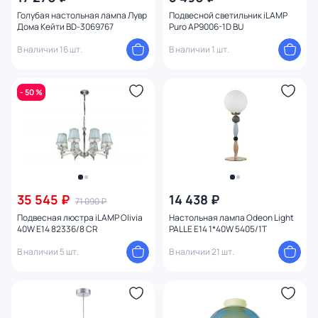
Голубая настольная лампа Лувр
Подвесной светильник iLAMP
Дома Кейти BD-3069767
Puro AP9006-1D BU
В наличии 16 шт.
В наличии 1 шт.
- 50 %
35 545 ₽
14 438 ₽
71 090 ₽
Подвесная люстра iLAMP Olivia
Настольная лампа Odeon Light
40W E14 82336/8 CR
PALLE E14 1*40W 5405/1T
В наличии 5 шт.
В наличии 21 шт.