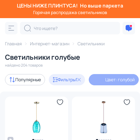
ЦЕНЫ НИЖЕ ПЛИНТУСА!
Но выше паркета
Фильтры
Горячая распродажа светильников
Цвет: голубой
Категория:
Все светильники
Главная
Интернет-магазин
Светильники
Люстры
Подвесные светильники
Потолочные светил
Светильники голубые
найдено 204 товаров
Акции
28
Популярные
Фильтры
1
Цвет: голубой
с 3D-моделями
12
В наличии
174
Доставка
Бренд