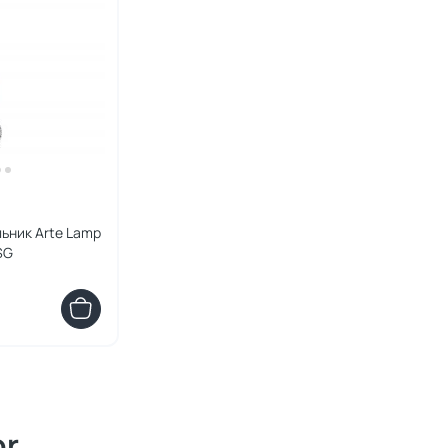
ьник Arte Lamp
1SG
or