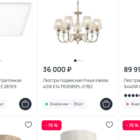
36 000 ₽
89 9
ьтратонкая
Люстра подвесная Freya inessa
Люстра 
13 28769
40W E14 FR2685PL-07BZ
9х40W 
шт.
В наличии
•
39 шт.
В на
- 75 %
- 75 %