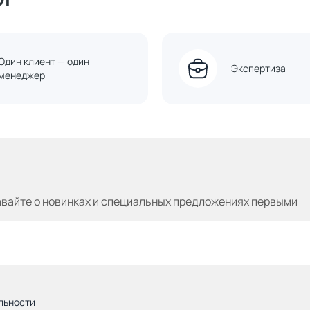
Один клиент — один
Экспертиза
менеджер
авайте
о новинках и специальных предложениях первыми
льности