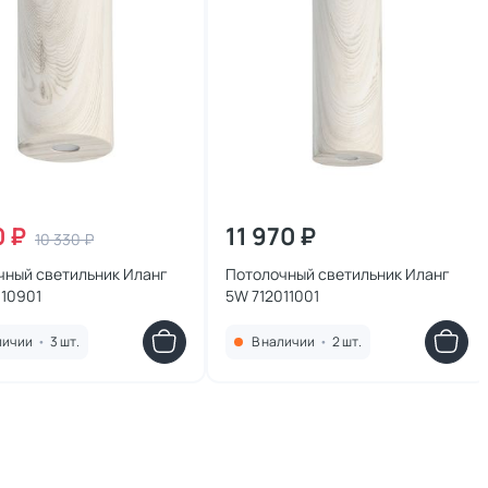
0 ₽
11 970 ₽
10 330 ₽
чный светильник Иланг
Потолочный светильник Иланг
010901
5W 712011001
личии
•
3 шт.
В наличии
•
2 шт.