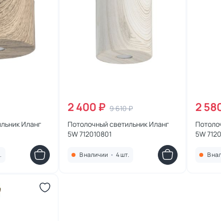
2 400 ₽
2 58
9 610 ₽
ильник Иланг
Потолочный светильник Иланг
Потоло
5W 712010801
5W 712
.
В наличии
•
4 шт.
В на