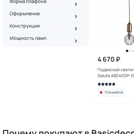
Форма плафона
Оформление
Конструкция
Мощность ламп
4 670 ₽
Подвесной светил
Salute A8040SP-
Уточняйте
Почему покупают в Basicdec