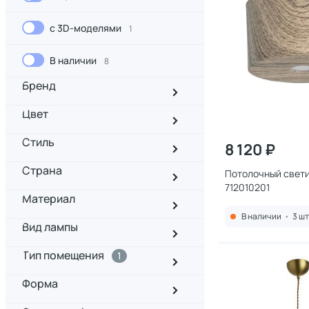
с 3D-моделями
1
В наличии
8
Бренд
Цвет
Стиль
8 120 ₽
Страна
Потолочный свет
712010201
Материал
В наличии
•
3 шт
Вид лампы
Тип помещения
1
Форма