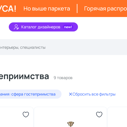
УСА!
Но выше паркета
Горячая распр
Каталог дизайнеров
теприимства
9 товаров
ения: сфера гостеприимства
Сбросить все фильтры