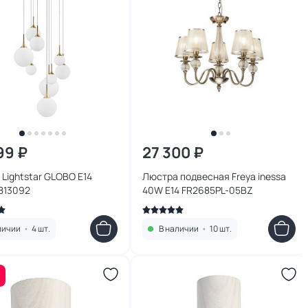
99 ₽
27 300 ₽
Lightstar GLOBO E14
Люстра подвесная Freya inessa
813092
40W E14 FR2685PL-05BZ
личии
•
4 шт.
В наличии
•
10 шт.