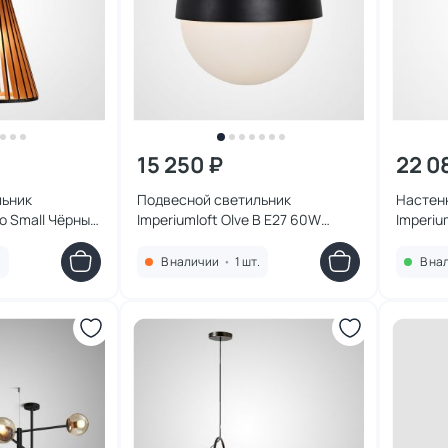
15 250 ₽
22 0
льник
Подвесной светильник
Настен
to Small Чёрный
Imperiumloft Olve B E27 60W
Imperiu
6
334018-26
3W 227
.
В наличии
•
1 шт.
В на