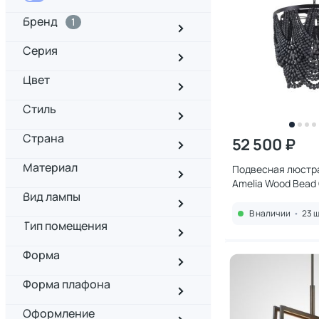
Бренд
1
Серия
Цвет
Стиль
Страна
52 500 ₽
Материал
Подвесная люстра
Amelia Wood Bead 
Вид лампы
40W 123352-22
В наличии
•
23 ш
Тип помещения
Форма
Форма плафона
Оформление