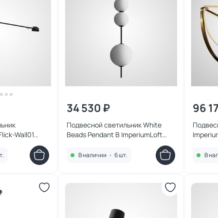
34 530 ₽
96 1
льник
Подвесной светильник White
Подвес
Flick-Wall01
Beads Pendant B ImperiumLoft
Imperiu
189529-22
193448
т.
В наличии
•
6 шт.
В на