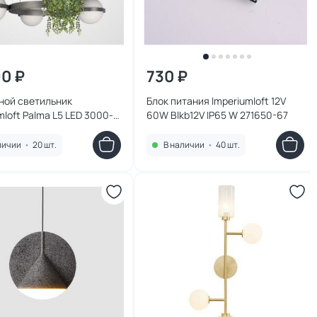
90 ₽
730 ₽
ной светильник
Блок питания Imperiumloft 12V
mloft Palma L5 LED 3000-
60W Blkb12V IP65 W 271650-67
000K 9W 248667-01
личии
•
20 шт.
В наличии
•
40 шт.