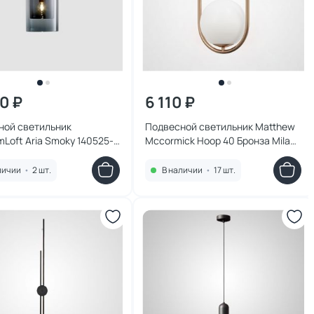
90 ₽
6 110 ₽
ной светильник
Подвесной светильник Matthew
mLoft Aria Smoky 140525-
Mccormick Hoop 40 Бронза Mila
Pendant ImperiumLoft 181903-22
личии
•
2 шт.
В наличии
•
17 шт.