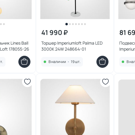
41 990 ₽
81 6
ник Lines Ball
Торшер Imperiumloft Palma LED
Подвес
mLoft 178055-26
3000K 24W 248664-01
Imperiu
4000-6
т.
В наличии
•
19 шт.
В на