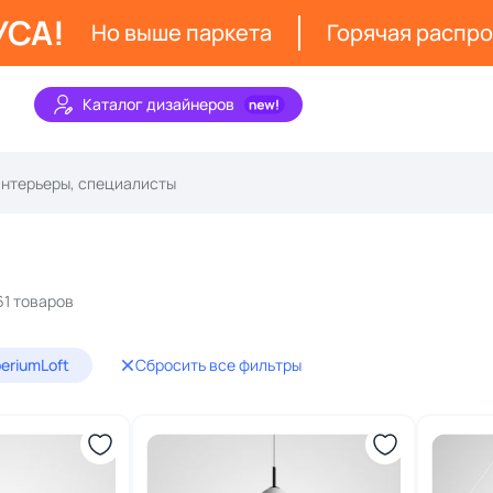
УСА!
Но выше паркета
Горячая распр
Каталог дизайнеров
61 товаров
eriumLoft
Сбросить все фильтры