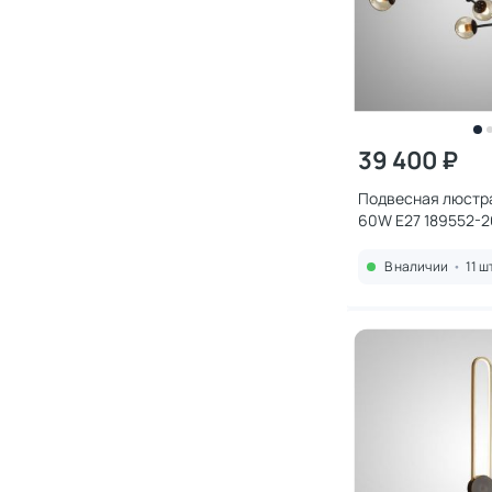
39 400 ₽
Подвесная люстра
60W E27 189552-2
В наличии
•
11 ш