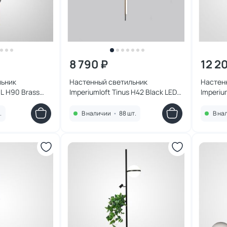
8 790 ₽
12 2
льник
Настенный светильник
Настен
 L H90 Brass
Imperiumloft Tinus H42 Black LED
Imperiu
4000K-5000
3000-4000-6000K 5W 230901-23
3000-4
23
.
В наличии
•
88 шт.
В на