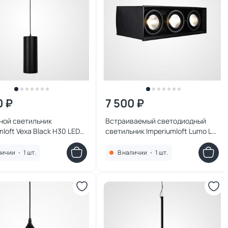
0 ₽
7 500 ₽
ной светильник
Встраиваемый светодиодный
mloft Vexa Black H30 LED
светильник Imperiumloft Lumo L3
7W 314093-22
Black 4000 LED 4000K 8W 321915-
23
личии
•
1 шт.
В наличии
•
1 шт.