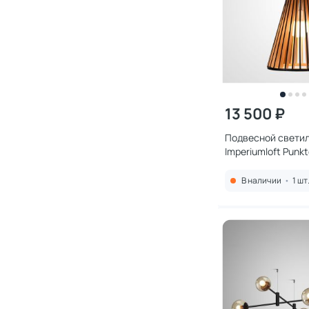
13 500 ₽
Подвесной свети
Imperiumloft Punk
E27 60W 323201-2
В наличии
•
1 шт