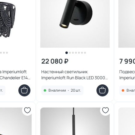
22 080 ₽
7 99
 Imperiumloft
Настенный светильник
Подвес
Chandelier E14
Imperiumloft Run Black LED 3000K
Imperiu
3W 227225-23 черный
4000K 
т.
В наличии
•
20 шт.
В на