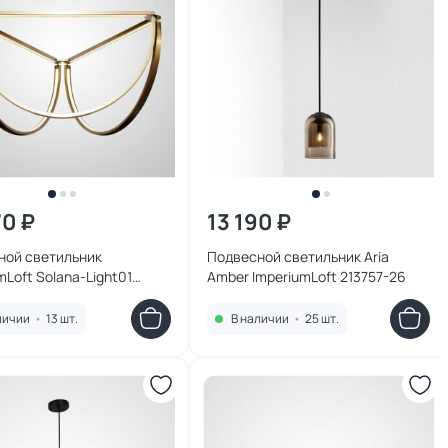
70 ₽
13 190 ₽
ной светильник
Подвесной светильник Aria
mLoft Solana-Light01
Amber ImperiumLoft 213757-26
-23
личии
•
13 шт.
В наличии
•
25 шт.