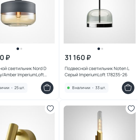
60 ₽
31 160 ₽
ой светильник Nord D
Подвесной светильник Noten L
y/Amber ImperiumLoft
Серый ImperiumLoft 178235-26
-26
личии
•
25 шт.
В наличии
•
33 шт.