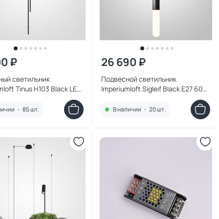
00 ₽
26 690 ₽
ный светильник
Подвесной светильник
mloft Tinus H103 Black LED
Imperiumloft Sigleif Black E27 60W
000-6000K 12W 230904-
232512-23
личии
•
85 шт.
В наличии
•
20 шт.