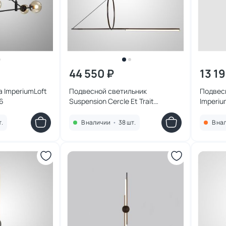
44 550 ₽
13 1
 ImperiumLoft
Подвесной светильник
Подвес
6
Suspension Cercle Et Trait
Imperiu
GRAPHITE SATINE L170
26
ImperiumLoft 202723-23
т.
В наличии
•
38 шт.
В на