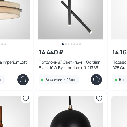
14 440 ₽
14 1
 ImperiumLoft
Потолочный Светильник Gordian
Подвесн
Black 10W By Imperiumloft 213633-
D25 Gra
23
190503
т.
В наличии
•
26 шт.
В на