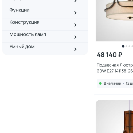
Функции
Конструкция
Мощность ламп
Умный дом
48 140 ₽
Подвесная Люстра
60W E27 141138-26
В наличии
•
12 ш