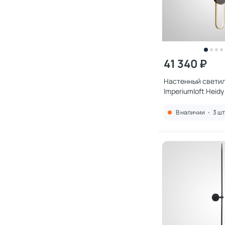
41 340 ₽
Настенный свети
Imperiumloft Heidy
Black LED 3000K-
26W 230862-23
В наличии
•
3 шт