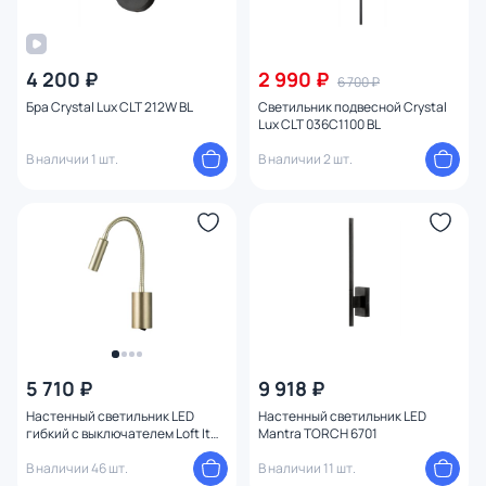
4 200 ₽
2 990 ₽
6 700 ₽
Бра Crystal Lux CLT 212W BL
Светильник подвесной Crystal
Lux CLT 036C1100 BL
В наличии 1 шт.
В наличии 2 шт.
5 710 ₽
9 918 ₽
Настенный светильник LED
Настенный светильник LED
гибкий с выключателем Loft It
Mantra TORCH 6701
Stick 10009AB
В наличии 46 шт.
В наличии 11 шт.