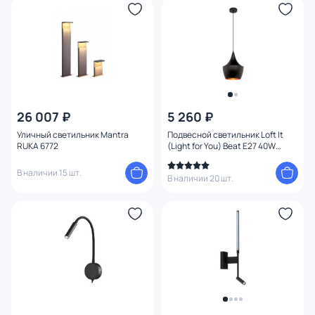
Функции
Тема
Конструкция
26 007 ₽
5 260 ₽
Мощность ламп
Уличный светильник Mantra
Подвесной светильник Loft It
RUKA 6772
(Light for You) Beat E27 40W
LOFT1843/A
В наличии 15 шт.
В наличии 20 шт.