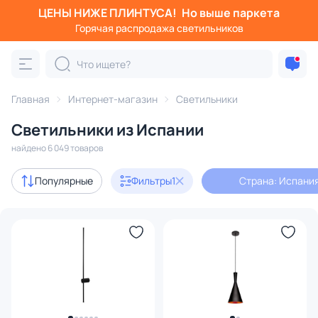
ЦЕНЫ НИЖЕ ПЛИНТУСА!
Но выше паркета
Фильтры
Горячая распродажа светильников
Страна: Испания
Категория:
Все светильники
Главная
Интернет-магазин
Светильники
Люстры
Подвесные светильники
Потолочные светил
Светильники из Испании
найдено 6 049 товаров
Акции
982
Популярные
Фильтры
1
Страна: Испани
с 3D-моделями
722
В наличии
4263
Доставка
Бренд