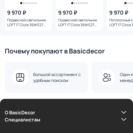
9 970 ₽
9 970 ₽
9 970 ₽
Подвесной светильник
Подвесной светильник
Потолочный с
LOFT IT Clizia 36W E27
LOFT IT Clizia 36W E27
LOFT IT Clizia
10231/530 Black
10231/530 Purple
10231/530C Bl
Почему покупают в Basicdecor
Большой ассортимент с
Один к
удобным поиском
менед
О BasicDecor
Cпециалистам