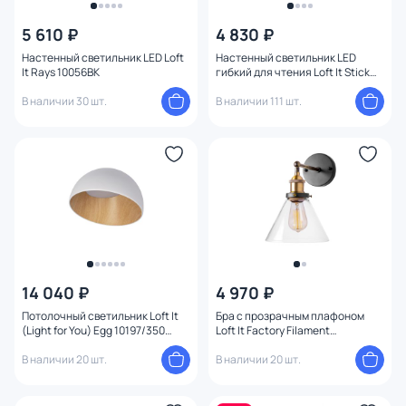
5 610 ₽
4 830 ₽
Настенный светильник LED Loft
Настенный светильник LED
It Rays 10056BK
гибкий для чтения Loft It Stick
10010BK
В наличии 30 шт.
В наличии 111 шт.
14 040 ₽
4 970 ₽
Потолочный светильник Loft It
Бра с прозрачным плафоном
(Light for You) Egg 10197/350
Loft It Factory Filament
White
LOFT1123W
В наличии 20 шт.
В наличии 20 шт.