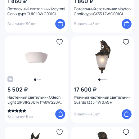
1 860 ₽
1 860 ₽
Потолочный светильник Maytoni
Потолочный светильник Maytoni
Conik gyps GU10 10W C001CL-
Conik gyps GX53 12W C001CL-
GU10-W
GX53-W
В наличии 50 шт.
В наличии 3 шт.
5 502 ₽
17 600 ₽
Настенный светильник Odeon
Уличный настенный светильник
Light GIPS IP20 E14 1*40W 220V
Guards 1335-1W 0,45 м
3551/1W
В наличии 8 шт.
В наличии 5 шт.