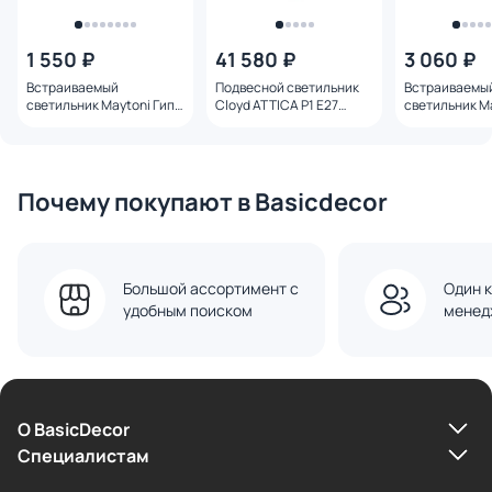
1 550 ₽
41 580 ₽
3 060 ₽
Встраиваемый
Подвесной светильник
Встраиваемы
светильник Maytoni Гипс
Cloyd ATTICA P1 E27
светильник M
Модерн / Gyps Modern
12349
Modern GU10 
1*GU10 10W DL131-GU10-
GU10-02-TRS
01-W
Почему покупают в Basicdecor
Большой ассортимент с
Один к
удобным поиском
менед
О BasicDecor
Cпециалистам