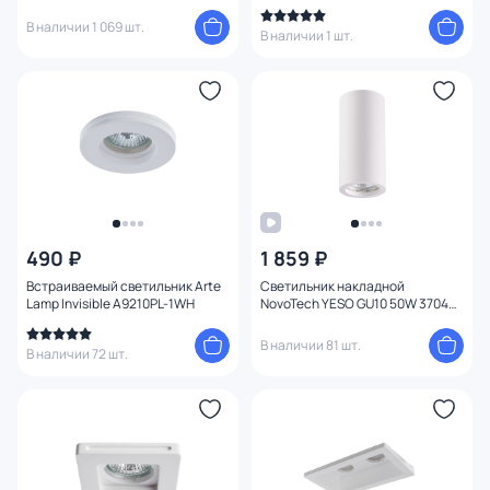
SPOT
В наличии 1 069 шт.
В наличии 1 шт.
490 ₽
1 859 ₽
Встраиваемый светильник Arte
Светильник накладной
Lamp Invisible A9210PL-1WH
NovoTech YESO GU10 50W 370465
OVER
В наличии 81 шт.
В наличии 72 шт.