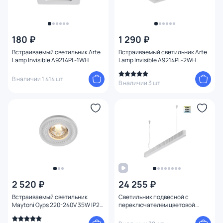
180 ₽
1 290 ₽
Встраиваемый светильник Arte
Встраиваемый светильник Arte
Lamp Invisible A9214PL-1WH
Lamp Invisible A9214PL-2WH
В наличии 1 414 шт.
В наличии 3 шт.
2 520 ₽
24 255 ₽
Встраиваемый светильник
Светильник подвесной с
Maytoni Gyps 220-240V 35W IP20
переключателем цветовой
DL283-1-01-W
температуры NovoTech YESO
LED 28W 3000/4000/6000K