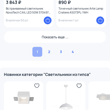
3 843 ₽
890 ₽
Встраиваемый светильник
Точечный светильник Arte Lamp
NovoTech CAIL LED 50W 370497
Cratere A5073PL-1WH
SPOT
В наличии 50 шт.
В наличии 1 шт.
Показать еще ...
1
2
3
4
Новинки категории "Светильники из гипса"