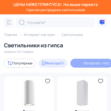
ЦЕНЫ НИЖЕ ПЛИНТУСА!
Но выше паркета
Фильтры
Горячая распродажа светильников
Материал: гипс
Категория:
Все светильники
Главная
Интернет-магазин
Светильники
Люстры
Подвесные светильники
Потолочные светил
Светильники из гипса
найдено 140 товаров
Акции
1
Популярные
Фильтры
1
Материал: гипс
с 3D-моделями
21
В наличии
94
Доставка
Бренд