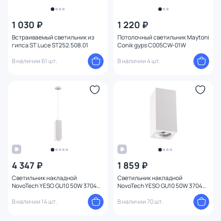
1 030 ₽
1 220 ₽
Встраиваемый светильник из
Потолочный светильник Maytoni
гипса ST Luce ST252.508.01
Conik gyps C005CW-01W
В наличии 61 шт.
В наличии 4 шт.
4 347 ₽
1 859 ₽
Светильник накладной
Светильник накладной
NovoTech YESO GU10 50W 370464
NovoTech YESO GU10 50W 370466
OVER
OVER
В наличии 14 шт.
В наличии 70 шт.