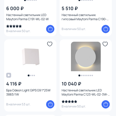
6 000 ₽
5 510 ₽
Цвет
Настенный светильник LED
Настенный светильник
Maytoni Parma C191-WL-02-W
гипсовый Maytoni Parma C190-
Стиль
WL-02-W белый
В наличии 50 шт.
В наличии 50 шт.
Страна
Материал
1
Вид лампы
Тип помещения
4 116 ₽
10 040 ₽
Форма
Бра Odeon Light GIPS G9 1*25W
Настенный светильник LED
3883/1W
Maytoni Parma C123-WL-02-3W-
W
Форма плафона
В наличии 53 шт.
В наличии 50 шт.
Оформление