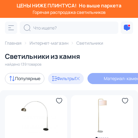
ЦЕНЫ НИЖЕ ПЛИНТУСА!
Но выше паркета
Фильтры
Горячая распродажа светильников
Материал: камень
Категория:
Все светильники
Главная
Интернет-магазин
Светильники
Люстры
Подвесные светильники
Потолочные светил
Светильники из камня
найдено 139 товаров
Акции
2
Популярные
Фильтры
1
Материал: каме
с 3D-моделями
30
В наличии
90
Доставка
Бренд