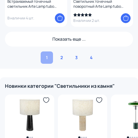
Встраиваемый точечный
Светильник точечный
светильник Arte Lamp tubo
поворотный Arte Lamp tubo
A9264PL-1WH
A9262PL-1WH
В наличии 4 шт.
В наличии 2 шт.
Показать еще ...
1
2
3
4
Новинки категории "Светильники из камня"