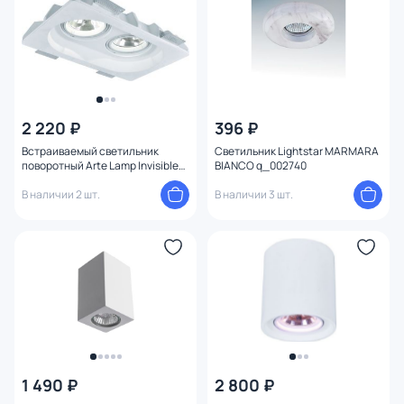
2 220 ₽
396 ₽
Встраиваемый светильник
Светильник Lightstar MARMARA
поворотный Arte Lamp Invisible
BIANCO q_002740
A9270PL-2WH
В наличии 2 шт.
В наличии 3 шт.
1 490 ₽
2 800 ₽