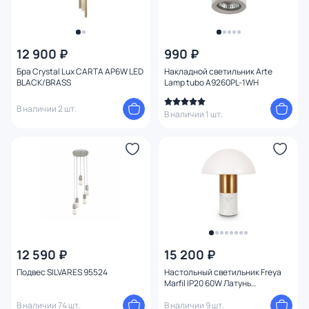
12 900 ₽
990 ₽
Бра Crystal Lux CARTA AP6W LED
Накладной светильник Arte
BLACK/BRASS
Lamp tubo A9260PL-1WH
В наличии 2 шт.
В наличии 1 шт.
12 590 ₽
15 200 ₽
Подвес SILVARES 95524
Настольный светильник Freya
Marfil IP20 60W Латунь
FR5285TL-01BS
В наличии 74 шт.
В наличии 9 шт.