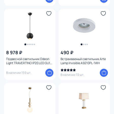
8 978 ₽
490 ₽
Подвесной светильник Odeon
Встраиваемый светильник Arte
Light TRAVERTINO IP20 LED GU10
Lamp Invisible A9210PL-1WH
7W 220V 6626/1L
В наличии 159 шт.
В наличии 72 шт.