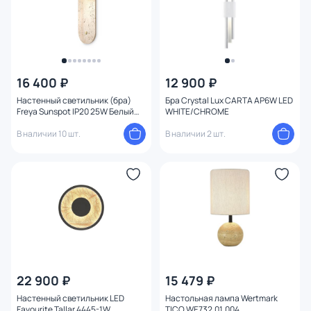
16 400 ₽
12 900 ₽
Настенный светильник (бра)
Бра Crystal Lux CARTA AP6W LED
Freya Sunspot IP20 25W Белый
WHITE/CHROME
FR5482WL-01W
В наличии 10 шт.
В наличии 2 шт.
22 900 ₽
15 479 ₽
Настенный светильник LED
Настольная лампа Wertmark
Favourite Tallar 4445-1W
TICO WE732.01.004