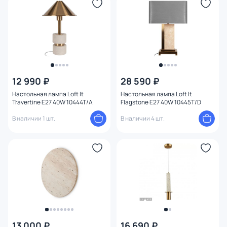
Тема
Конструкция
Мощность ламп
12 990 ₽
28 590 ₽
Настольная лампа Loft It
Настольная лампа Loft It
Travertine E27 40W 10444T/A
Flagstone E27 40W 10445T/D
В наличии 1 шт.
В наличии 4 шт.
13 000 ₽
16 690 ₽