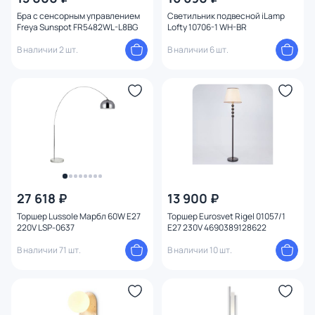
Бра с сенсорным управлением
Светильник подвесной iLamp
Freya Sunspot FR5482WL-L8BG
Lofty 10706-1 WH-BR
В наличии 2 шт.
В наличии 6 шт.
27 618 ₽
13 900 ₽
Торшер Lussole Марбл 60W E27
Торшер Eurosvet Rigel 01057/1
220V LSP-0637
E27 230V 4690389128622
В наличии 71 шт.
В наличии 10 шт.