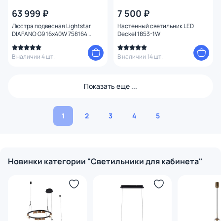
63 999 ₽
7 500 ₽
Люстра подвесная Lightstar
Настенный светильник LED
DIAFANO G9 16х40W 758164
Deckel 1853-1W
хром/прозрачная
В наличии 4 шт.
В наличии 14 шт.
Показать еще ...
1
2
3
4
5
Новинки категории "Светильники для кабинета"