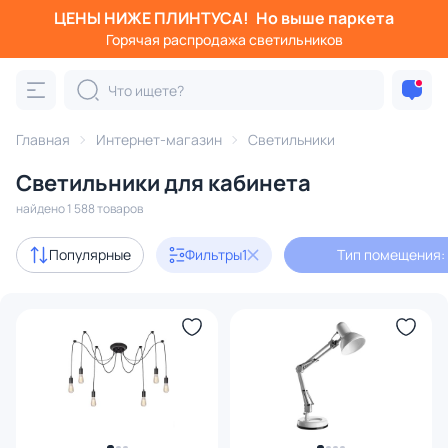
ЦЕНЫ НИЖЕ ПЛИНТУСА!
Но выше паркета
Фильтры
Горячая распродажа светильников
Тип помещения: кабинет
Категория:
Все светильники
Главная
Интернет-магазин
Светильники
Люстры
Подвесные светильники
Потолочные светил
Светильники для кабинета
найдено 1 588 товаров
Акции
166
Популярные
Фильтры
1
Тип помещения:
с 3D-моделями
476
В наличии
1010
Доставка
Бренд