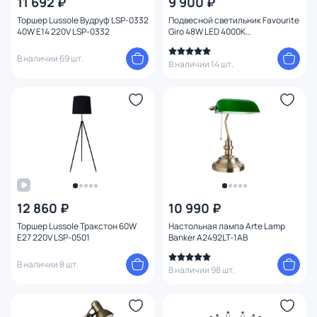
11 692 ₽
9 900 ₽
Торшер Lussole Вудруф LSP-0332
Подвесной светильник Favourite
40W E14 220V LSP-0332
Giro 48W LED 4000К
(нейтральный) 1764-6P
В наличии 69 шт.
В наличии 14 шт.
12 860 ₽
10 990 ₽
Торшер Lussole Тракстон 60W
Настольная лампа Arte Lamp
E27 220V LSP-0501
Banker A2492LT-1AB
В наличии 8 шт.
В наличии 98 шт.