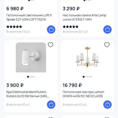
6 980 ₽
3 290 ₽
Цвет
Потолочный светильник Loft It
Настольная лампа Arte Lamp
Spider E27 40W LOFT1162/6
Junior A1330LT-1WH
Стиль
В наличии 19 шт.
В наличии 241 шт.
Страна
Материал
Вид лампы
Тип помещения
1
3 900 ₽
16 790 ₽
Форма
Бра Elektrostandard Rutero
Потолочная люстра Lumion
Rutero GU10 SW белый (MRL
DORIS 4436/5C NEOCLASSI
1003)
Форма плафона
В наличии 91 шт.
В наличии 43 шт.
Оформление