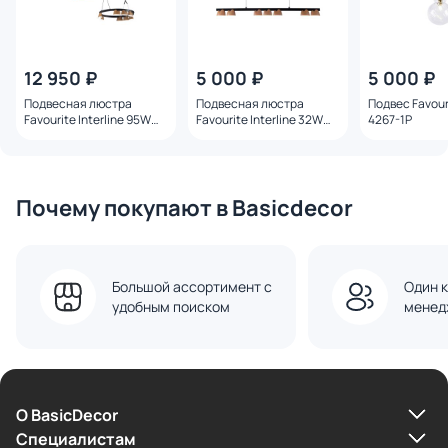
12 950 ₽
5 000 ₽
5 000 ₽
Подвесная люстра
Подвесная люстра
Подвес Favour
Favourite Interline 95W
Favourite Interline 32W
4267-1P
LED 4000К (белый) 4266-
LED 4000К (белый) 4266-
21P
7P
Почему покупают в Basicdecor
Большой ассортимент с
Один к
удобным поиском
менед
О BasicDecor
Cпециалистам