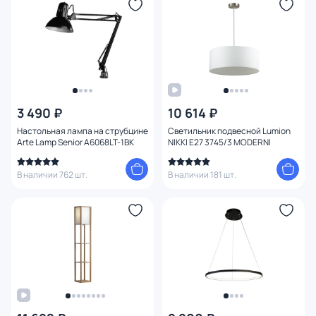
Функции
Тема
Конструкция
3 490 ₽
10 614 ₽
Настольная лампа на струбцине
Светильник подвесной Lumion
Мощность ламп
Arte Lamp Senior A6068LT-1BK
NIKKI E27 3745/3 MODERNI
Умный дом
В наличии 762 шт.
В наличии 181 шт.