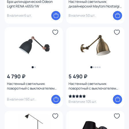
Бра цилиндрический Odeon
Настенный светильник
Light RENA 4655/1W
дизайнерский Maytoni Nostalgia
MOD050WL-02G
В наличии 6 шт.
В наличии 50 шт.
4 790 ₽
5 490 ₽
Настенный светильник
Настенный светильник
поворотный с выключателем
поворотный с выключателем
Arte Lamp Braccio A2054AP-1BK
Arte Lamp Braccio A2054AP-1AB
В наличии 193 шт.
В наличии 105 шт.