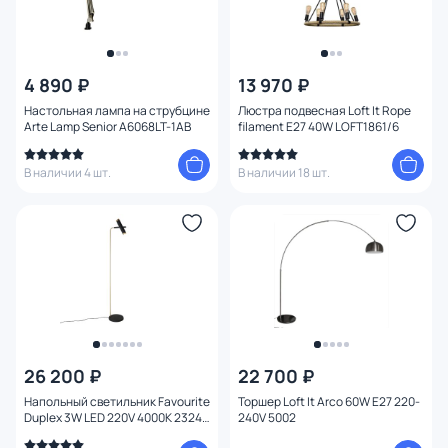
4 890 ₽
13 970 ₽
Настольная лампа на струбцине
Люстра подвесная Loft It Rope
Arte Lamp Senior A6068LT-1AB
filament E27 40W LOFT1861/6
В наличии 4 шт.
В наличии 18 шт.
26 200 ₽
22 700 ₽
Напольный светильник Favourite
Торшер Loft It Arco 60W E27 220-
Duplex 3W LED 220V 4000K 2324-
240V 5002
2F