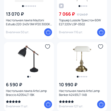
13 070 ₽
7 066 ₽
17 249 ₽
Настольная лампа Maytoni
Торшер Lussole Тракстон 60W
Estudo 220-240V 9W IP20 3000K
E27 220V LSP-0502
Z010TL-L8W3K
В наличии 50 шт.
В наличии 116 шт.
6 590 ₽
10 990 ₽
Настольная лампа Arte Lamp
Настольная лампа Arte Lamp
Braccio A2054LT-1BK
Banker A2493LT-1AB
В наличии 11 шт.
В наличии 127 шт.