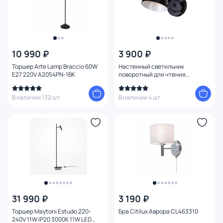
10 990 ₽
3 900 ₽
Торшер Arte Lamp Braccio 60W
Настенный светильник
E27 220V A2054PN-1BK
поворотный для чтения
Favourite Eimer 1512-1W
В наличии 132 шт.
В наличии 4 шт.
31 990 ₽
3 190 ₽
Торшер Maytoni Estudo 220-
Бра Citilux Аврора CL463310
240V 11W IP20 3000K 11W LED