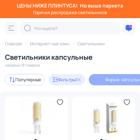
ЦЕНЫ НИЖЕ ПЛИНТУСА!
Но выше паркета
Фильтры
Горячая распродажа светильников
Форма: капсульная
Категория:
Все светильники
Главная
Интернет-магазин
Светильники
Люстры
Подвесные светильники
Потолочные светил
Светильники капсульные
найдено 18 товаров
В наличии
18
Популярные
Фильтры
1
Форма: капсуль
Материал
Вид лампы
Форма
1
Мощность ламп