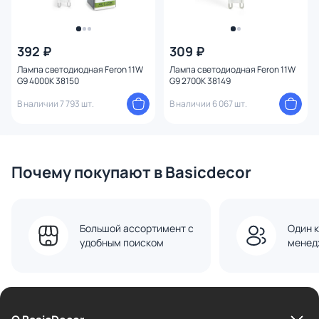
392 ₽
309 ₽
Лампа светодиодная Feron 11W
Лампа светодиодная Feron 11W
G9 4000K 38150
G9 2700K 38149
В наличии 7 793 шт.
В наличии 6 067 шт.
Почему покупают в Basicdecor
Большой ассортимент с
Один к
удобным поиском
менед