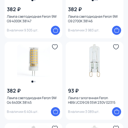
382 ₽
382 ₽
Лампа светодиодная Feron 9W
Лампа светодиодная Feron 9W
G9 4000K 38147
G9 2700K 38146
В наличии 9 305 шт.
В наличии 3 983 шт.
382 ₽
93 ₽
Лампа светодиодная Feron 9W
Лампа галогенная Feron
G4 6400K 38145
HB9/JCD9 G9 35W 230V 02315
В наличии 6 404 шт.
В наличии 3 089 шт.