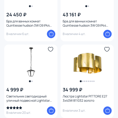
24 450 ₽
43 161 ₽
Бра для ванных комнат
Бра для ванных комнат
Quintiesse hudson 3W G9 IP44
Quintiesse hudson 3W G9 IP44
QN-HUDSON1-BATH
QN-HUDSON2-BATH
В наличии 6 шт.
В наличии 4 шт.
4 999 ₽
34 999 ₽
Светильник светодиодный
Люстра Lightstar PITTORE E27
уличный подвесной Lightstar
3х40W 811032 золото
Lampione IP54 LED 0,23 м 3000K
В наличии 3 шт.
В наличии 20 шт.