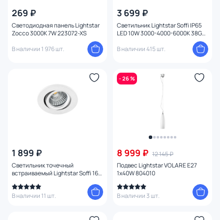
269 ₽
3 699 ₽
Светодиодная панель Lightstar
Светильник Lightstar Soffi IP65
Zocco 3000K 7W 223072-XS
LED 10W 3000-4000-6000K 38G
212446IP65 белый
В наличии 1 976 шт.
В наличии 415 шт.
- 26 %
1 899 ₽
8 999 ₽
12 145 ₽
Светильник точечный
Подвес Lightstar VOLARE E27
встраиваемый Lightstar Soffi 16
1х40W 804010
LED 3000K 7W 212436 белый
В наличии 11 шт.
В наличии 3 шт.