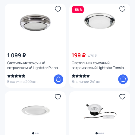
- 58 %
1 099 ₽
199 ₽
476 ₽
Светильник точечный
Светильник точечный
встраиваемый Lightstar Piano
встраиваемый Lightstar Tensio
mini 011274
GX53 212114 хром
В наличии 209 шт.
В наличии 241 шт.