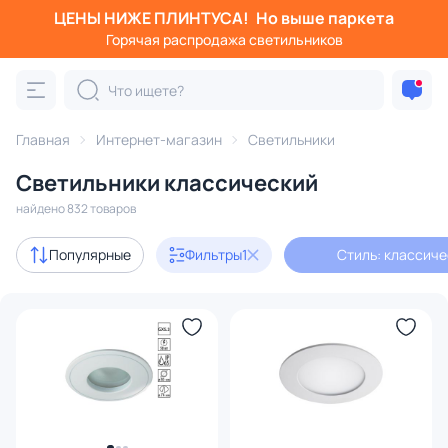
ЦЕНЫ НИЖЕ ПЛИНТУСА!
Но выше паркета
Фильтры
Горячая распродажа светильников
Стиль: классический
Категория:
Все светильники
Главная
Интернет-магазин
Светильники
Люстры
Подвесные светильники
Потолочные светил
Светильники классический
найдено 832 товаров
Акции
28
Популярные
Фильтры
1
Стиль: классич
с 3D-моделями
38
В наличии
460
Доставка
Бренд