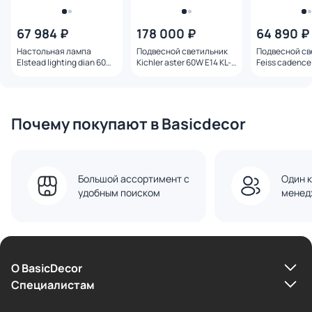
67 984 ₽
178 000 ₽
64 890 ₽
Настольная лампа
Подвесной светильник
Подвесной св
Elstead lighting dian 60W
Kichler aster 60W E14 KL-
Feiss cadence
E27 DL-DIAN-TL
ASTER-P-PN
E27 FE-CADE
Почему покупают в Basicdecor
Большой ассортимент с
Один к
удобным поиском
менед
О BasicDecor
Cпециалистам