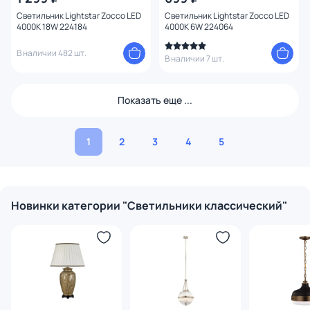
Светильник Lightstar Zocco LED
Светильник Lightstar Zocco LED
4000K 18W 224184
4000K 6W 224064
В наличии 482 шт.
В наличии 7 шт.
Показать еще ...
1
2
3
4
5
Новинки категории "Светильники классический"