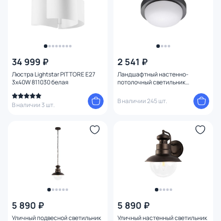
34 999 ₽
2 541 ₽
Люстра Lightstar PITTORE E27
Ландшафтный настенно-
3х40W 811030 белая
потолочный светильник
NovoTech OPAL IP65 LED 4000К
12W 358015 STREET
В наличии 245 шт.
В наличии 3 шт.
5 890 ₽
5 890 ₽
Уличный подвесной светильник
Уличный настенный светильник