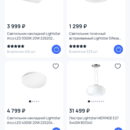
3 999 ₽
1 299 ₽
Светильник накладной Lightstar
Светильник точечный
Arco LED 3000K 20W 226202
встраиваемый Lightstar Difesa
белый
Piano 006881
В наличии 404 шт.
В наличии 333 шт.
4 799 ₽
31 499 ₽
Светильник накладной Lightstar
Люстра Lightstar MERINGE E27
Arco LED 4000K 20W 225204
3х40W 801040
белый