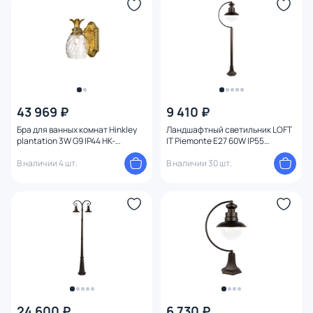
Функции
Конструкция
Мощность ламп
43 969 ₽
9 410 ₽
Бра для ванных комнат Hinkley
Ландшафтный светильник LOFT
plantation 3W G9 IP44 HK-
IT Piemonte E27 60W IP55
PLANTATION1-BATH-BB
100022/1000
В наличии 4 шт.
В наличии 30 шт.
24 600 ₽
6 730 ₽