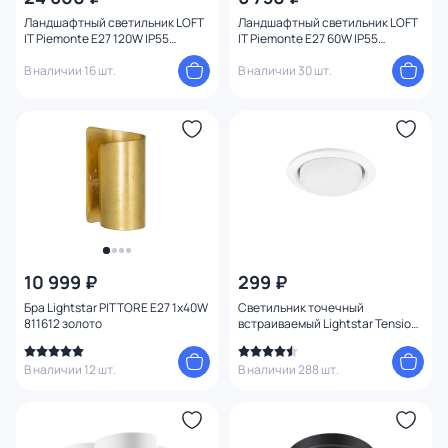
Ландшафтный светильник LOFT
Ландшафтный светильник LOFT
IT Piemonte E27 120W IP55
IT Piemonte E27 60W IP55
100022/2300
100022/410
В наличии 16 шт.
В наличии 30 шт.
10 999 ₽
299 ₽
Бра Lightstar PITTORE E27 1х40W
Светильник точечный
811612 золото
встраиваемый Lightstar Tensio
GX53 212110 белый
В наличии 12 шт.
В наличии 288 шт.