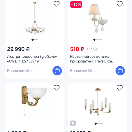
- 90 %
29 990 ₽
510 ₽
5 100 ₽
Люстра подвесная Eglo Savoy
Настенный светильник
40W E14, E27 82749
прикроватный Freya Eliza
FR5756-WL-01-W
В наличии 46 шт.
В наличии 50 шт.