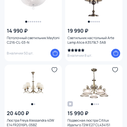
14 990 ₽
19 990 ₽
Потолочный светильник Maytoni
Светильник настольный Arte
C216-CL-03-N
Lamp Alice A3579LT-3AB
В наличии 50 шт.
В наличии 8 шт.
20 400 ₽
15 990 ₽
Люстра Freya Alessandra 40W
Подвесная люстра Citilux
E14 FR2016PL-05BZ
Идальго 72W E27 CL434151