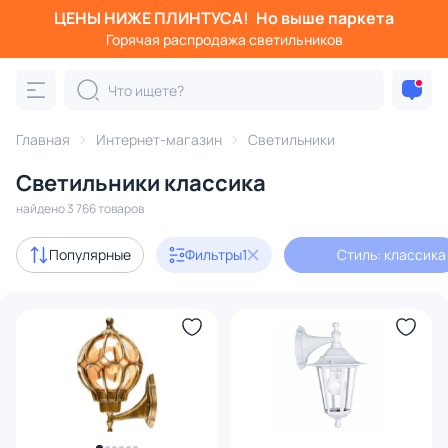
ЦЕНЫ НИЖЕ ПЛИНТУСА!
Но выше паркета
Фильтры
Горячая распродажа светильников
Стиль: классика
Категория:
Все светильники
Главная
Интернет-магазин
Светильники
Люстры
Подвесные светильники
Потолочные светил
Светильники классика
найдено 3 766 товаров
Акции
269
Популярные
Фильтры
1
Стиль: классика
с 3D-моделями
264
В наличии
2961
Доставка
Бренд