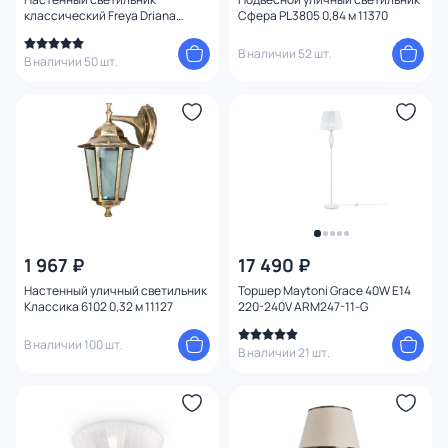
классический Freya Driana
Сфера PL3805 0,84 м 11370
FR2405-WL-01-BZ
В наличии 52 шт.
В наличии 50 шт.
1 967 ₽
17 490 ₽
Настенный уличный светильник
Торшер Maytoni Grace 40W E14
Классика 6102 0,32 м 11127
220-240V ARM247-11-G
В наличии 100 шт.
В наличии 21 шт.