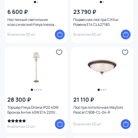
6 600 ₽
23 790 ₽
Настенный светильник
Подвесная люстра Citilux
классический Freya Inessa
Ровена E14 CL427180
FR2685WL-01BZ
В наличии 35 шт.
В наличии 85 шт.
28 300 ₽
21 110 ₽
Торшер Freya Driana IP20 40W
Люстра потолочная Maytoni
Бронза Антик 40W E14 220V
Pascal C908-CL-04-R
FR2405-FL-01-BZ
В наличии 50 шт.
В наличии 12 шт.