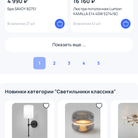
4 990 ₽
16 160 ₽
Бра SAVOY 82751
Люстра потолочная Lumion
KAMILLA E14 40W 5274/6C
В наличии 27 шт.
В наличии 41 шт.
Показать еще ...
1
2
3
4
5
Новинки категории "Светильники классика"