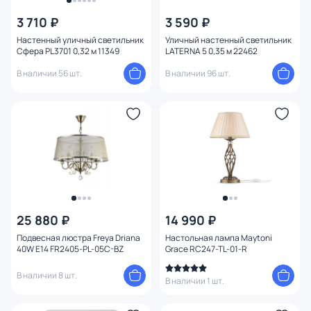
3 710 ₽
3 590 ₽
Цвет
Настенный уличный светильник
Уличный настенный светильник
Сфера PL3701 0,32 м 11349
LATERNA 5 0,35 м 22462
Стиль
1
В наличии 56 шт.
В наличии 96 шт.
Страна
Материал
Вид лампы
Тип помещения
25 880 ₽
14 990 ₽
Форма
Подвесная люстра Freya Driana
Настольная лампа Maytoni
40W E14 FR2405-PL-05C-BZ
Grace RC247-TL-01-R
Форма плафона
В наличии 8 шт.
В наличии 1 шт.
Оформление