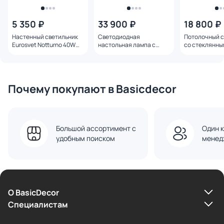
5 350 ₽
33 900 ₽
18 800 ₽
Настенный светильник
Светодиодная
Потолочный с
Eurosvet Notturno 40W
настольная лампа с
со стеклянны
E14 60162/1 черный
алебастром Bogate's
плафонами Eu
Flan 11W 3000K 91104 LED
Grace G9 502
Почему покупают в Basicdecor
Большой ассортимент с
Один к
удобным поиском
менед
О BasicDecor
Cпециалистам