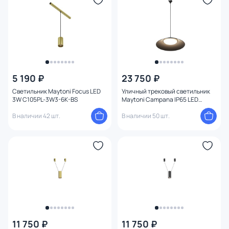
5 190 ₽
23 750 ₽
Светильник Maytoni Focus LED
Уличный трековый светильник
3W C105PL-3W3-6K-BS
Maytoni Campana IP65 LED
3000К(теплый) 12W O-TR01-1-P-
В наличии 42 шт.
12WB3K
В наличии 50 шт.
11 750 ₽
11 750 ₽