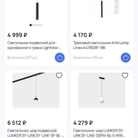
4 999 ₽
4 170 ₽
Светильник подвесной для
Трековый светильник Arte Lamp
однофазного трека Lightstar
Linea A4780SP-1BK
Teta PRO LED 3000-6000K 9-10W
диммируемый 205407 черный
В наличии 257 шт.
В наличии 193 шт.
6 512 ₽
4 279 ₽
Светильник-шар подвесной
Светильник-шар LUMKER SY-
LUMKER SY-LINK SY-LINK-SF-BL-6-
LINK SY-LINK-SSPM-BL-5-WW