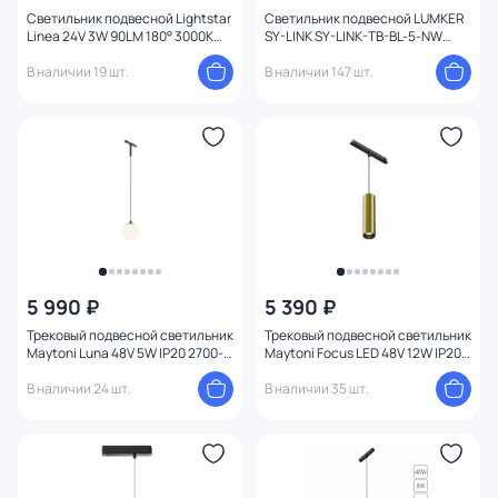
Светильник подвесной Lightstar
Светильник подвесной LUMKER
Linea 24V 3W 90LM 180° 3000K
SY-LINK SY-LINK-TB-BL-5-NW
черный/белый матовый 206737
цилиндрический 4000K 5W 00-
В наличии 19 шт.
00013691 черный
В наличии 147 шт.
5 990 ₽
5 390 ₽
Трековый подвесной светильник
Трековый подвесной светильник
Maytoni Luna 48V 5W IP20 2700-
Maytoni Focus LED 48V 12W IP20
6000K TR178-1-5WTW-B
3000-4000K TR041-2-12W4K-BBS
В наличии 24 шт.
В наличии 35 шт.