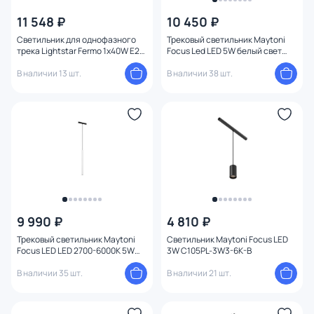
11 548 ₽
10 450 ₽
Светильник для однофазного
Трековый светильник Maytoni
трека Lightstar Fermo 1х40W E27
Focus Led LED 5W белый свет
хром/черный PRO724314
(4000К) TR156-1-5W4K-PT
В наличии 13 шт.
В наличии 38 шт.
9 990 ₽
4 810 ₽
Трековый светильник Maytoni
Светильник Maytoni Focus LED
Focus LED LED 2700-6000К 5W
3W C105PL-3W3-6K-B
TR226-4-5WTW-M-DD2-W
В наличии 35 шт.
В наличии 21 шт.