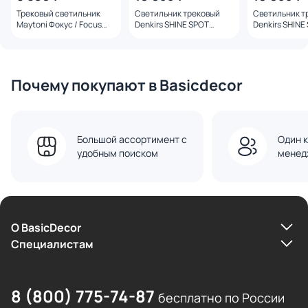
Трековый светильник
Светильник трековый
Светильник т
Maytoni Фокус / Focus
Denkirs SHINE SPOT
Denkirs SHINE
LED Exility X 2700-6000K
ZigBee 8W 2700-6000K
ZigBee 8W 27
7W 36° Dim Smart Zigbee
DK5944-DN темный
DK5944-SB ла
TR245-4-7WTW-DSZ-B
никель
Почему покупают в Basicdecor
Большой ассортимент с
Один к
удобным поиском
менед
О BasicDecor
Cпециалистам
8 (800) 775-74-87
бесплатно по России