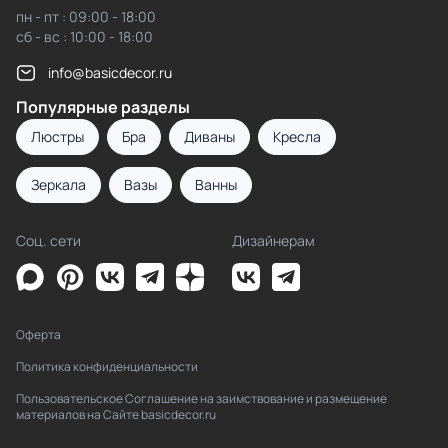
пн - пт : 09:00 - 18:00
сб - вс : 10:00 - 18:00
info@basicdecor.ru
Популярные разделы
Люстры
Бра
Диваны
Кресла
Зеркала
Вазы
Ванны
Соц. сети
Дизайнерам
Оферта
Политика конфиденциальности
Пользовательское Соглашение на заимствование и размещение
материалов на Сайте basicdecor.ru