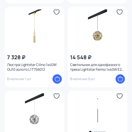
черный
7 328 ₽
14 548 ₽
Люстра Lightstar Cilino 1х40W
Светильник для однофазного
GU10 золото L1T756012
трека Lightstar Fermo 1х40W E27
золото/черный PRO724312
В наличии 1 шт.
В наличии 9 шт.