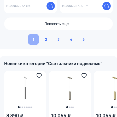
низковольтный 15W, 1350 Lm,
В наличии 53 шт.
4000К, 35 градусов, черный
В наличии 302 шт.
51595
Показать еще ...
1
2
3
4
5
Новинки категории "Светильники подвесные"
8 890 ₽
10 055 ₽
10 055 ₽