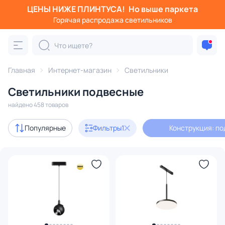
ЦЕНЫ НИЖЕ ПЛИНТУСА!
Но выше паркета
Фильтры
Горячая распродажа светильников
Конструкция: подвесная
Категория:
Все светильники
Главная
Интернет-магазин
Светильники
Люстры
Подвесные светильники
Потолочные светил
Светильники подвесные
найдено 458 товаров
Акции
105
Популярные
Фильтры
1
Конструкция: п
с 3D-моделями
24
В наличии
419
Доставка
Бренд