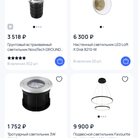
3 518 ₽
6 300 ₽
Грунтовый встраиваемый
Настенный светильник LED Loft
светильник NovoTech GROUND
It Disk 8210-W
IP67 GU10 9W 369951 STREET
В наличии 20 шт.
В наличии 352 шт.
1 752 ₽
9 900 ₽
Тротуарный светильник 3W
Подвесной светильник Favourite