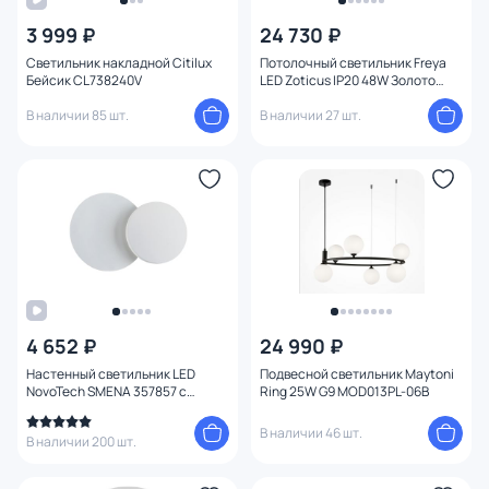
3 999 ₽
24 730 ₽
Цвет
Светильник накладной Citilux
Потолочный светильник Freya
Бейсик CL738240V
LED Zoticus IP20 48W Золото
Стиль
FR6005CL-L48G
В наличии 85 шт.
В наличии 27 шт.
Страна
Материал
Вид лампы
Тип помещения
4 652 ₽
24 990 ₽
Форма
1
Настенный светильник LED
Подвесной светильник Maytoni
NovoTech SMENA 357857 с
Ring 25W G9 MOD013PL-06B
поворотным механизмом
Форма плафона
В наличии 46 шт.
В наличии 200 шт.
Оформление