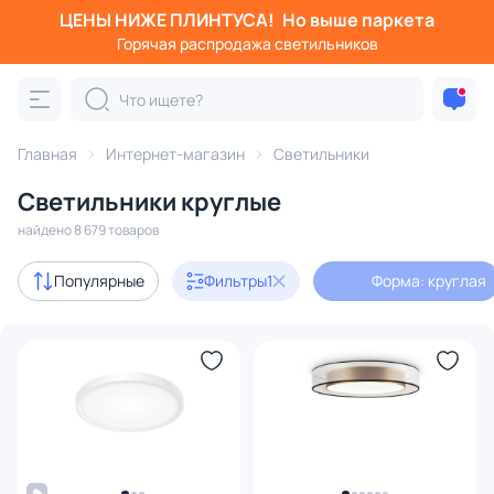
ЦЕНЫ НИЖЕ ПЛИНТУСА!
Но выше паркета
Фильтры
Горячая распродажа светильников
Форма: круглая
Категория:
Все светильники
Главная
Интернет-магазин
Светильники
Люстры
Подвесные светильники
Потолочные светил
Светильники круглые
найдено 8 679 товаров
Акции
775
Популярные
Фильтры
1
Форма: круглая
с 3D-моделями
686
В наличии
6525
Доставка
Бренд