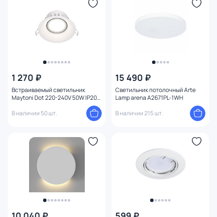
1 270 ₽
15 490 ₽
Встраиваемый светильник
Светильник потолочный Arte
Maytoni Dot 220-240V 50W IP20
Lamp arena A2671PL-1WH
DL028-2-01W
В наличии 50 шт.
В наличии 215 шт.
10 040 ₽
599 ₽