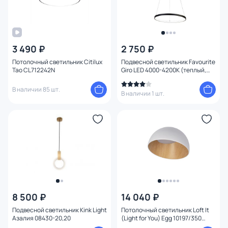
3 490 ₽
2 750 ₽
Потолочный светильник Citilux
Подвесной светильник Favourite
Тао CL712242N
Giro LED 4000-4200К (теплый,
белый, холодный) 1764-4P
В наличии 85 шт.
В наличии 1 шт.
8 500 ₽
14 040 ₽
Подвесной светильник Kink Light
Потолочный светильник Loft It
Aзaлия 08430-20,20
(Light for You) Egg 10197/350
White