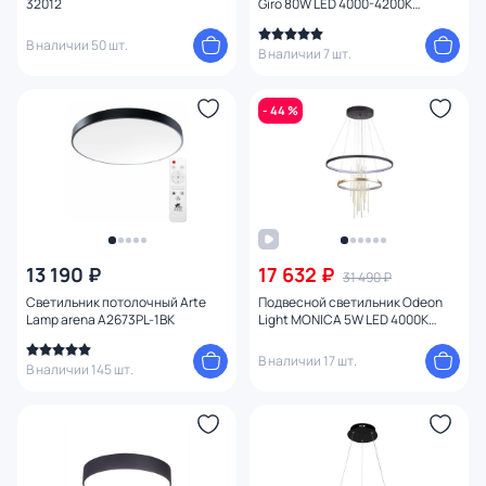
32012
Giro 80W LED 4000-4200К
(теплый, белый, холодный) 1764-
10P
В наличии 50 шт.
В наличии 7 шт.
- 44 %
13 190 ₽
17 632 ₽
31 490 ₽
Светильник потолочный Arte
Подвесной светильник Odeon
Lamp arena A2673PL-1BK
Light MONICA 5W LED 4000К
(белый) 3901/63L
В наличии 17 шт.
В наличии 145 шт.