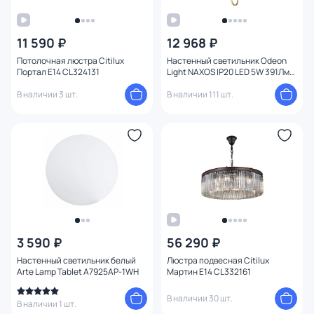
11 590 ₽
12 968 ₽
Потолочная люстра Citilux
Настенный светильник Odeon
Портал E14 CL324131
Light NAXOS IP20 LED 5W 391Лм
3000K 4312/5WL
В наличии 3 шт.
В наличии 111 шт.
3 590 ₽
56 290 ₽
Настенный светильник белый
Люстра подвесная Citilux
Arte Lamp Tablet A7925AP-1WH
Мартин E14 CL332161
В наличии 30 шт.
В наличии 1 шт.