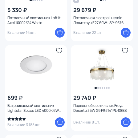
5 330 ₽
29 679 ₽
Потолочный светильник Loft It
Потолочная люстра Lussole
Axel 10002/24 White
Левиттаун E27 60W LSP-9676
В наличии 16 шт.
В наличии 22 шт.
699 ₽
29 740 ₽
Встраиваемый светильник
Подвесной светильник Freya
Lightstar Zocco LED 4000K 6W
Deserto 35W G9 FR5141PL-08BS
223064
В наличии 8 шт.
В наличии 3 188 шт.