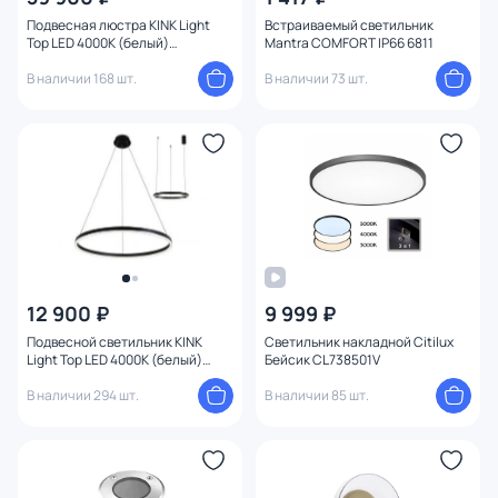
Подвесная люстра KINK Light
Встраиваемый светильник
Top LED 4000К (белый)
Mantra COMFORT IP66 6811
08223,19PA(4000K)
В наличии 168 шт.
В наличии 73 шт.
12 900 ₽
9 999 ₽
Подвесной светильник KINK
Светильник накладной Citilux
Light Тор LED 4000К (белый)
Бейсик CL738501V
08213,19A(4000K)
В наличии 294 шт.
В наличии 85 шт.