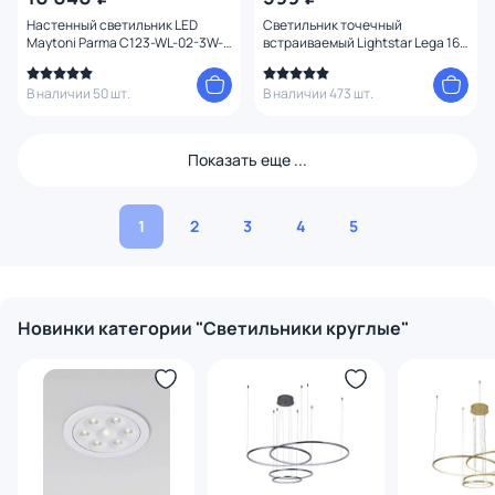
Настенный светильник LED
Светильник точечный
Maytoni Parma C123-WL-02-3W-
встраиваемый Lightstar Lega 16
W
011020
В наличии 50 шт.
В наличии 473 шт.
Показать еще ...
1
2
3
4
5
Новинки категории "Светильники круглые"