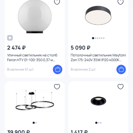
Функции
Тема
Конструкция
2 474 ₽
5 090 ₽
Уличный светильник на столб
Потолочный светильник Maytoni
Мощность ламп
Feron НТУ 01-100-350 0,37 м
Zon 175-240V 35W IP20 4000K
11583
C032CL-L43B4K
В наличии 51 шт.
В наличии 2 шт.
Умный дом
39 900 ₽
1 417 ₽