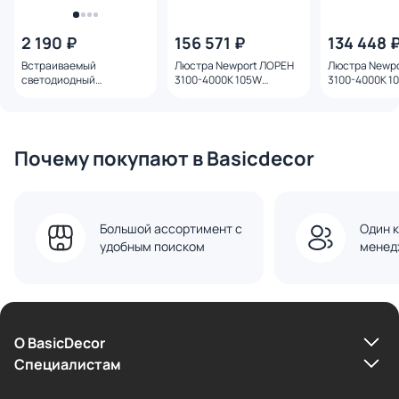
2 190 ₽
156 571 ₽
134 448 
Встраиваемый
Люстра Newport ЛОРЕН
Люстра Newp
светодиодный
3100-4000K 105W
3100-4000K 1
светильник
15104N/S grafit black
15104N/S mat.
Elektrostandard Rayn 10
15278/LED 10W белый
15278/LED
Почему покупают в Basicdecor
Большой ассортимент с
Один к
удобным поиском
менед
О BasicDecor
Cпециалистам