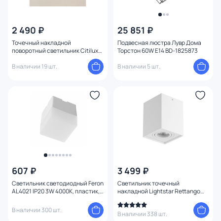
2 490 ₽
25 851 ₽
Точечный накладной
Подвесная люстра Лувр Дома
поворотный светильник Citilux
Торстон 60W E14 BD-1825873
Дюрен CL538211
В наличии 19 шт.
В наличии 5 шт.
607 ₽
3 499 ₽
Светильник светодиодный Feron
Светильник точечный
AL4021 IP20 3W 4000К, пластик,
накладной Lightstar Rettango
белый 50*50*55мм Feron 41686
052076
В наличии 300 шт.
В наличии 338 шт.