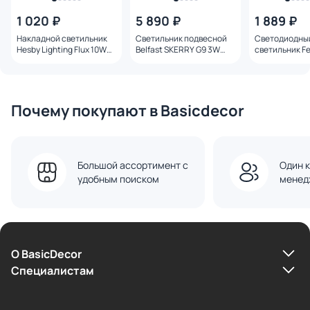
1 020 ₽
5 890 ₽
1 889 ₽
Накладной светильник
Светильник подвесной
Светодиодны
Hesby Lighting Flux 10W
Belfast SKERRY G9 3W
светильник F
GU5.3 HSBL_0120
101-1 BR AM
встраиваемы
6500K Грилья
белый
Почему покупают в Basicdecor
Большой ассортимент с
Один к
удобным поиском
менед
О BasicDecor
Cпециалистам