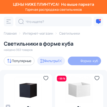
ЦЕНЫ НИЖЕ ПЛИНТУСА!
Но выше паркета
Фильтры
Горячая распродажа светильников
Форма: куб
Категория:
Все светильники
Главная
Интернет-магазин
Светильники
Люстры
Подвесные светильники
Потолочные светил
Светильники в форме куба
найдено 363 товаров
Акции
46
Популярные
Фильтры
1
Форма: куб
с 3D-моделями
39
- 59 %
В наличии
305
Доставка
Бренд