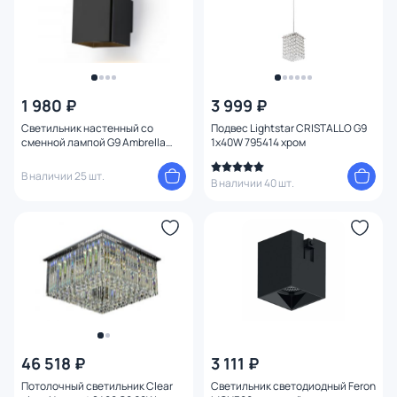
1 980 ₽
3 999 ₽
Светильник настенный со
Подвес Lightstar CRISTALLO G9
сменной лампой G9 Ambrella
1х40W 795414 хром
TECHNO SPOT TN TN5118
В наличии 25 шт.
В наличии 40 шт.
46 518 ₽
3 111 ₽
Потолочный светильник Clear
Светильник светодиодный Feron