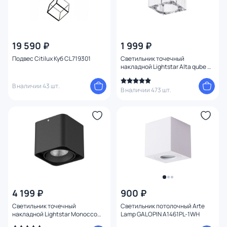
19 590 ₽
1 999 ₽
Подвес Citilux Куб CL719301
Светильник точечный
накладной Lightstar Alta qube G9
104010 хром/прозрачный
В наличии 43 шт.
В наличии 473 шт.
4 199 ₽
900 ₽
Светильник точечный
Светильник потолочный Arte
накладной Lightstar Monocco
Lamp GALOPIN A1461PL-1WH
HP16 212517 черный