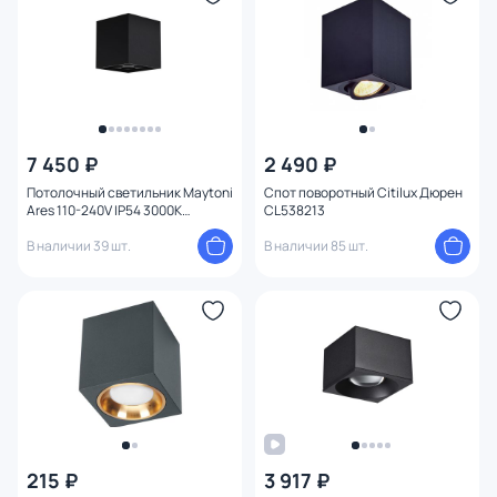
7 450 ₽
2 490 ₽
Потолочный светильник Maytoni
Спот поворотный Citilux Дюрен
Ares 110-240V IP54 3000K
CL538213
O309CL-L8GF3K
В наличии 39 шт.
В наличии 85 шт.
215 ₽
3 917 ₽