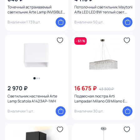
Точечный встраиваемый
Потолочный светильник Maytoni
светильник Arte Lamp INVISIBLE
Alfa LED LED 8W теплый свет
GU10 35W A9286PL-1WH белый
(2700К) C065CL-8W2.7K-SQ-WB
В наличии 1 739 шт.
В наличии 50 шт.
- 61 %
2 970 ₽
16 675 ₽
43 300 ₽
Светильник настенный Arte
Подвесная люстра Arti
Lamp Scatola A1423AP-1WH
Lampadari Milano G9 Milano E
1.5.70X25.501 N
В наличии 1 шт.
В наличии 30 шт.