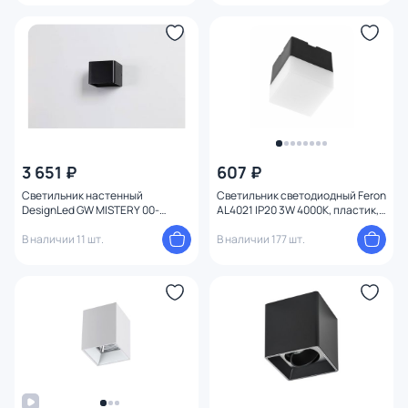
3 651 ₽
607 ₽
Светильник настенный
Светильник светодиодный Feron
DesignLed GW MISTERY 00-
AL4021 IP20 3W 4000К, пластик,
00001553
черный 50*50*55мм Feron 41688
В наличии 11 шт.
В наличии 177 шт.